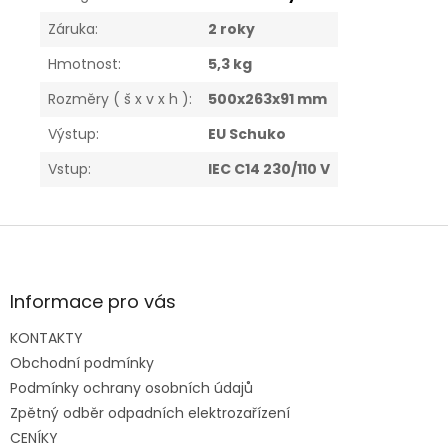
Záruka
:
2 roky
Hmotnost
:
5,3 kg
Rozměry ( š x v x h )
:
500x263x91 mm
Výstup
:
EU Schuko
Vstup
:
IEC C14 230/110 V
Z
á
p
a
Informace pro vás
t
KONTAKTY
í
Obchodní podmínky
Podmínky ochrany osobních údajů
Zpětný odběr odpadních elektrozařízení
CENÍKY