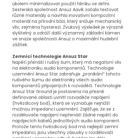
úkolem minimalizovat použití hliníku ve skříni.
Sesterská společnost Ansuz Aavik začala testovat
různé materiály a navrhla inovativní kompozitní
materiál na přírodní bázi, který snižuje mechanický
vliv, zejména hysterezi. Zvukový výsledek je výrazně
slyšitelný a odráží další významný základní kámen
ve snaze společnosti Ansuz o maximální hudební
zážitek.
Zemnící technologie Ansuz Star
Napětí přenáší i rušivý šum, který má negativní vliv
na elektroniku audio komponentů. Technologie
uzemnění Ansuz Star zabraňuje „pronikání“ tohoto
rušivého šumu do elektroniky všech audio
komponentů připojených k rozvaděči. Technologie
Ansuz Star Ground je postavena na přesně
definované oblasti uvnitř rozvaděče napájení
(hvězdicový bod), která se vyznačuje nejnižší
možnou impedancí uzemnění. Zajišťuje, že se z
rozdělovače napájení nepřenáší žádné napětí do
napájecích kabelů jednotlivých audio komponent.
Protože tento hvězdicový bod má nejlepší zemní
impedanci, jsou všechny zásuvky v rozdělovači