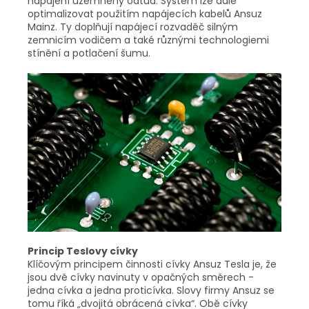
napájení uzemněny odtud. Systém lze dále
optimalizovat použitím napájecích kabelů Ansuz
Mainz. Ty doplňují napájecí rozvaděč silným
zemnicím vodičem a také různými technologiemi
stínění a potlačení šumu.
Princip Teslovy cívky
Klíčovým principem činnosti cívky Ansuz Tesla je, že
jsou dvě cívky navinuty v opačných směrech -
jedna cívka a jedna proticívka. Slovy firmy Ansuz se
tomu říká „dvojitá obrácená cívka“. Obě cívky