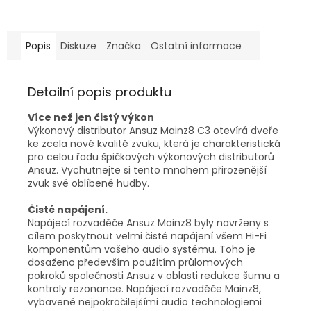
Popis
Diskuze
Značka
Ostatní informace
Detailní popis produktu
Více než jen čistý výkon
Výkonový distributor Ansuz Mainz8 C3 otevírá dveře
ke zcela nové kvalitě zvuku, která je charakteristická
pro celou řadu špičkových výkonových distributorů
Ansuz. Vychutnejte si tento mnohem přirozenější
zvuk své oblíbené hudby.
Čisté napájení.
Napájecí rozvaděče Ansuz Mainz8 byly navrženy s
cílem poskytnout velmi čisté napájení všem Hi-Fi
komponentům vašeho audio systému. Toho je
dosaženo především použitím průlomových
pokroků společnosti Ansuz v oblasti redukce šumu a
kontroly rezonance. Napájecí rozvaděče Mainz8,
vybavené nejpokročilejšími audio technologiemi