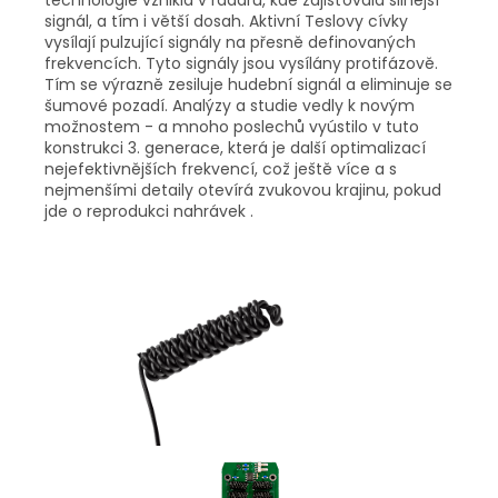
technologie vznikla v radaru, kde zajišťovala silnější
signál, a tím i větší dosah. Aktivní Teslovy cívky
vysílají pulzující signály na přesně definovaných
frekvencích. Tyto signály jsou vysílány protifázově.
Tím se výrazně zesiluje hudební signál a eliminuje se
šumové pozadí. Analýzy a studie vedly k novým
možnostem - a mnoho poslechů vyústilo v tuto
konstrukci 3. generace, která je další optimalizací
nejefektivnějších frekvencí, což ještě více a s
nejmenšími detaily otevírá zvukovou krajinu, pokud
jde o reprodukci nahrávek .