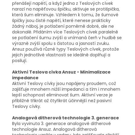
přenášejí napětí, a když jedna z Teslových cívek
narazí na napěťovou špičku, aktivuje se protišpička,
která šum eliminuje. Vzhledem k tomu, že šumové
špičky jsou čisté napětí, které nenese prakticky
žádný náboj, je potlačení poměrně dobré, ale ne
dokonalé. Přidáním více Teslových cívek paralelně
se potlačení šumu zvýší a vnímaná čerň v hudbě se
výrazně zvýší spolu s čistotou a jasností zvuku.
Ansuz používá různé typy Teslových cívek, protože
jejich jednotlivé vlastnosti se ideálně doplňují a
posilují.
Aktivní Teslova cívka Ansuz - Minimalizace
impedance
Aktivní Teslovy cívky jsou napájeny proudem, což
zajišťuje mnohem nižší impedanci a tím i mnohem
lepší schopnost eliminovat šum. Aktivní verze je
přibližně třikrát až čtyřikrát účinnější než pasivní
Teslovy cívky.
Analogová ditherová technologie 3. generace
Byla vyvinuta 3. generace analogové ditherové
technologie Ansuz. Analogová ditherová