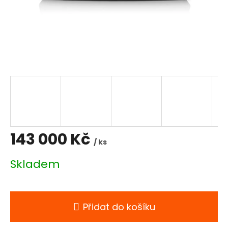
143 000 Kč
/ ks
Měrná
Skladem
cena:
Přidat do košíku