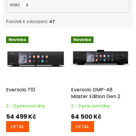
WiiM
2
Položek k zobrazení:
47
V
Novinka
Novinka
ý
p
i
s
p
r
o
d
Eversolo T10
Eversolo DMP-A8
u
Master Edition Gen 2
k
2 - 3 pracovní dny
2 - 3 pracovní dny
t
54 499 Kč
64 500 Kč
ů
DETAIL
DETAIL