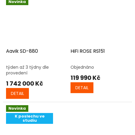
Novinka
Aavik SD-880
HiFi ROSE RS151
týden až 3 týdny dle
Objednáno
provedení
119 990 Kč
1 742 000 Kč
DETAIL
DETAIL
Novinka
K poslechu ve
studiu