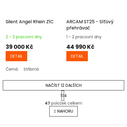
Silent Angel Rhein Z1C
ARCAM ST25 - Síťový
přehrávač
2 - 3 pracovní dny
1 - 2 pracovní dny
39 000 Kč
44 990 Kč
DETAIL
DETAIL
Černá
Střibrná
NAČÍST 12 DALŠÍCH
S
1
4
t
O
r
47
položek celkem
v
á
l
NAHORU
n
á
k
o
d
v