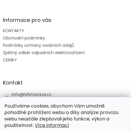
Z
a
á
c
á
n
í
p
í
p
a
Informace pro vás
r
t
v
KONTAKTY
í
k
Obchodní podmínky
y
v
Podmínky ochrany osobních údajů
ý
Zpětný odběr odpadních elektrozařízení
p
CENÍKY
i
s
u
Kontakt
info
@
hifimorava.cz
+420 722 705 125
Používáme cookies, abychom Vám umožnili
+420 774 037 152
pohodlné prohlížení webu a díky analýze provozu
webu neustále zlepšovali jeho funkce, výkon a
HI-FI Morava
použitelnost.
Více informací