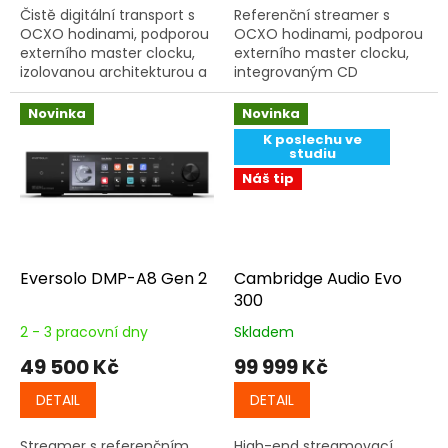
Čistě digitální transport s
Referenční streamer s
OCXO hodinami, podporou
OCXO hodinami, podporou
externího master clocku,
externího master clocku,
izolovanou architekturou a
integrovaným CD
SFP optickou sítí pro
přehrávačem a R-2R
maximální přesnost
regulací hlasitosti pro
Novinka
Novinka
přenosu.
maximální přesnost
K poslechu ve
přenosu.
studiu
Náš tip
Eversolo DMP-A8 Gen 2
Cambridge Audio Evo
300
2 - 3 pracovní dny
Skladem
49 500 Kč
99 999 Kč
DETAIL
DETAIL
Streamer s referenčním
High-end streamovací