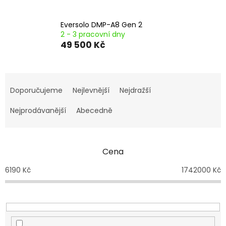
Eversolo DMP-A8 Gen 2
2 - 3 pracovní dny
49 500 Kč
Ř
a
Doporučujeme
Nejlevnější
Nejdražší
z
e
Nejprodávanější
Abecedně
n
í
p
Cena
r
o
6190
Kč
1742000
Kč
d
u
k
t
ů