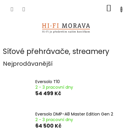
Přejít
NÁKUP
na
obsah
KOŠÍK
Síťové přehrávače, streamery
Nejprodávanější
Eversolo T10
2 - 3 pracovní dny
54 499 Kč
Eversolo DMP-A8 Master Edition Gen 2
2 - 3 pracovní dny
64 500 Kč