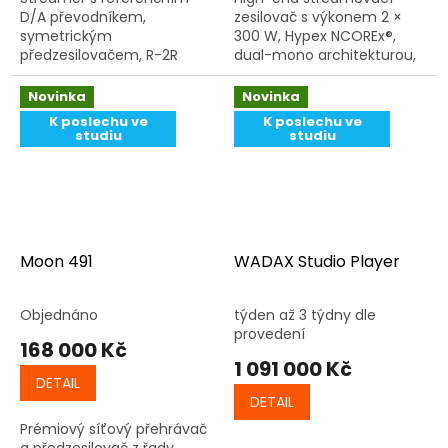
D/A převodníkem,
zesilovač s výkonem 2 ×
symetrickým
300 W, Hypex NCOREx®,
předzesilovačem, R-2R
dual-mono architekturou,
regulací hlasitosti a
ESS Sabre DAC a
galvanickým oddělením
platformou StreamMagic
Novinka
Novinka
sítě pro čistou reprodukci
Gen4.
K poslechu ve
K poslechu ve
audia.
studiu
studiu
Moon 491
WADAX Studio Player
Objednáno
týden až 3 týdny dle
provedení
168 000 Kč
1 091 000 Kč
DETAIL
DETAIL
Prémiový síťový přehrávač
a předzesilovač z řady