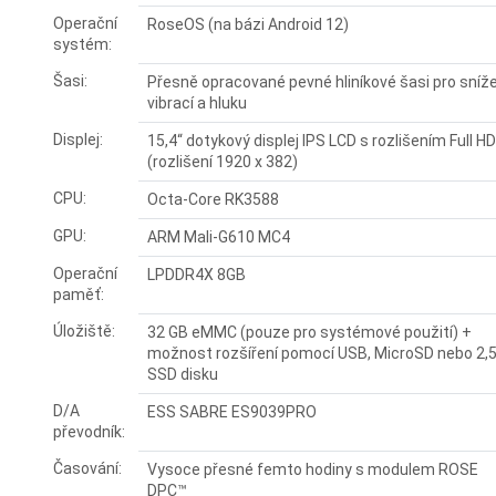
Operační
RoseOS (na bázi Android 12)
systém:
Šasi:
Přesně opracované pevné hliníkové šasi pro sníže
vibrací a hluku
Displej:
15,4“ dotykový displej IPS LCD s rozlišením Full HD
(rozlišení 1920 x 382)
CPU:
Octa-Core RK3588
GPU:
ARM Mali-G610 MC4
Operační
LPDDR4X 8GB
paměť:
Úložiště:
32 GB eMMC (pouze pro systémové použití) +
možnost rozšíření pomocí USB, MicroSD nebo 2,5
SSD disku
D/A
ESS SABRE ES9039PRO
převodník:
Časování:
Vysoce přesné femto hodiny s modulem ROSE
DPC™