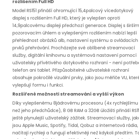
rozlišením Full HD
Model RS151 přináší ohromující 15,4palcový vícedotykový
displej s rozlišením Full HD, který je vylepšen oproti
14,9palcovému displeji předchozí generace. Displej s širší
pozorovacím úhlem a vylepšeným rozlišením nabízí lepší
přehlednost obrázků alb, nastavení systému a ovládacích
prvků přehrávání. Procházejte své oblíbené streamovací
služby, digitální knihovnu a systémová nastavení pomocí
uživatelsky přívětivého dotykového rozhraní - není potřeb
telefon ani tablet. Přizpůsobitelné uživatelské rozhraní
obsahuje pokročilé vizuální prvky, jako jsou měřiče VU, kter
vylepšují formu i funkci.
Rozšířené možnosti streamování a vyšší výkon
Díky vylepšenému 8jádrovému procesoru (4x rychlejšímu
než jeho předchůdce), 8 GB RAM a 32GB úložišti přináší RS1
ještě plynulejší uživatelský zážitek. Streamovací služby, jak
jsou Apple Music, Spotify, Tidal, Qobuz a internetová rádia,
načítají rychleji a fungují efektivněji než kdykoli předtím. T