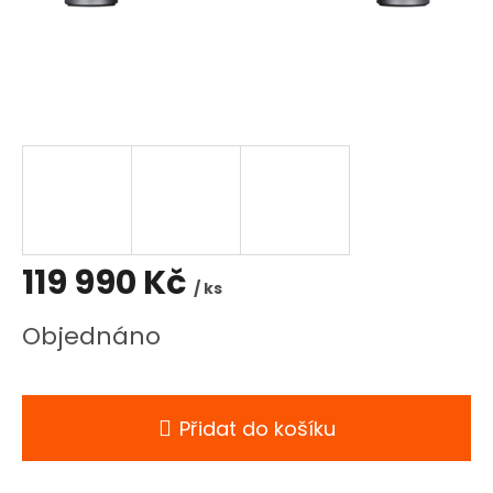
119 990 Kč
/ ks
Měrná
Objednáno
cena:
Přidat do košíku