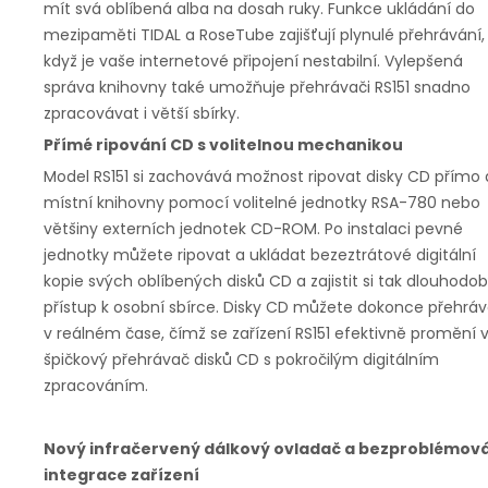
mít svá oblíbená alba na dosah ruky. Funkce ukládání do
mezipaměti TIDAL a RoseTube zajišťují plynulé přehrávání, 
když je vaše internetové připojení nestabilní. Vylepšená
správa knihovny také umožňuje přehrávači RS151 snadno
zpracovávat i větší sbírky.
Přímé ripování CD s volitelnou mechanikou
Model RS151 si zachovává možnost ripovat disky CD přímo
místní knihovny pomocí volitelné jednotky RSA-780 nebo
většiny externích jednotek CD-ROM. Po instalaci pevné
jednotky můžete ripovat a ukládat bezeztrátové digitální
kopie svých oblíbených disků CD a zajistit si tak dlouhodo
přístup k osobní sbírce. Disky CD můžete dokonce přehráv
v reálném čase, čímž se zařízení RS151 efektivně promění 
špičkový přehrávač disků CD s pokročilým digitálním
zpracováním.
Nový infračervený dálkový ovladač a bezproblémov
integrace zařízení