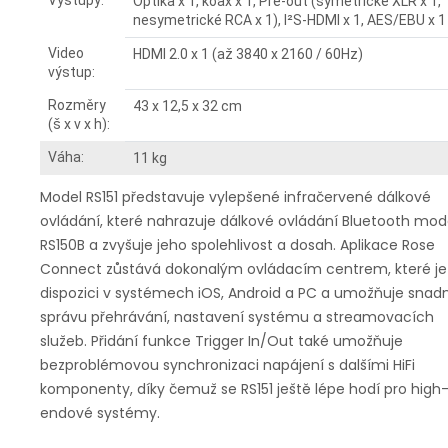
Výstupy:
Optika x 1, koax x 1, Pre-out (symetrické XLR x 1,
nesymetrické RCA x 1), I²S-HDMI x 1, AES/EBU x 1
Video
HDMI 2.0 x 1 (až 3840 x 2160 / 60Hz)
výstup:
Rozměry
43 x 12,5 x 32 cm
(š x v x h):
Váha:
11 kg
Model RS151 představuje vylepšené infračervené dálkové
ovládání, které nahrazuje dálkové ovládání Bluetooth mod
RS150B a zvyšuje jeho spolehlivost a dosah. Aplikace Rose
Connect zůstává dokonalým ovládacím centrem, které je
dispozici v systémech iOS, Android a PC a umožňuje snad
správu přehrávání, nastavení systému a streamovacích
služeb. Přidání funkce Trigger In/Out také umožňuje
bezproblémovou synchronizaci napájení s dalšími HiFi
komponenty, díky čemuž se RS151 ještě lépe hodí pro high
endové systémy.