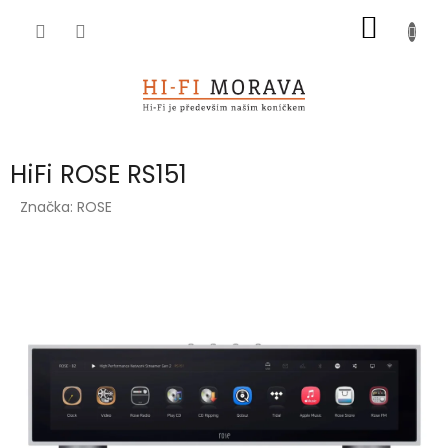
Přejít
NÁKUP
na
obsah
KOŠÍK
HiFi ROSE RS151
Značka:
ROSE