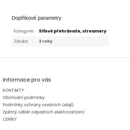
Doplňkové parametry
Kategorie
:
Síťové přehrávače, streamery
Záruka
:
2 roky
Z
á
p
a
Informace pro vás
t
KONTAKTY
í
Obchodní podmínky
Podmínky ochrany osobních údajů
Zpětný odběr odpadních elektrozařízení
CENÍKY