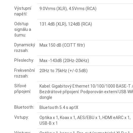
Výstupní
9.0Vrms (XLR), 4.5Vrms (RCA)
napětí:
Odstup
131.4dB (XLR), 124dB (RCA)
signálu a
šumu:
Dynamický
Max 150 dB (CCITT filtr)
rozsah:
Přeslechy:
Max -143dB (20Hz-20kHz)
Frekvenční
20Hz to 75kHz (+/-0.5dB)
rozsah:
Síťové
Kabel: Gigabitový Ethernet 10/100/1000 BASE-T 
připojení:
Bezdrátové připojení: Podporován externí USB WiF
dongle
Bluetooth:
Bluetooth 5.4 s aptX
Vstupy:
Optika x 1, Koax x 1, AES/EBU x 1, HDMI eARC x 1,
USB-B x 1