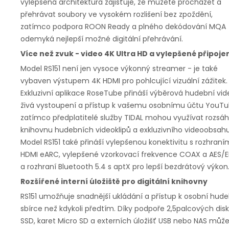
vylepšená architektura zajišťuje, že můžete procházet a
přehrávat soubory ve vysokém rozlišení bez zpoždění,
zatímco podpora ROON Ready a plného dekódování MQA
odemyká nejlepší možné digitální přehrávání.
Více než zvuk - video 4K Ultra HD a vylepšené připoje
Model RS151 není jen vysoce výkonný streamer - je také
vybaven výstupem 4K HDMI pro pohlcující vizuální zážitek.
Exkluzivní aplikace RoseTube přináší výběrová hudební vid
živá vystoupení a přístup k vašemu osobnímu účtu YouTu
zatímco předplatitelé služby TIDAL mohou využívat rozsáh
knihovnu hudebních videoklipů a exkluzivního videoobsahu
Model RS151 také přináší vylepšenou konektivitu s rozhraní
HDMI eARC, vylepšené vzorkovací frekvence COAX a AES/
a rozhraní Bluetooth 5.4 s aptX pro lepší bezdrátový výkon
Rozšířené interní úložiště pro digitální knihovny
RS151 umožňuje snadnější ukládání a přístup k osobní hude
sbírce než kdykoli předtím. Díky podpoře 2,5palcových dis
SSD, karet Micro SD a externích úložišť USB nebo NAS můž