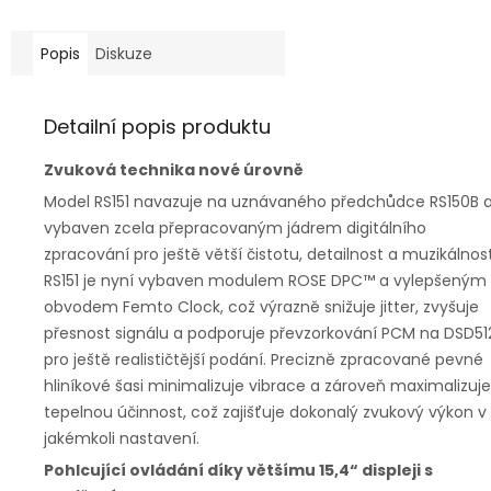
Popis
Diskuze
Detailní popis produktu
Zvuková technika nové úrovně
Model RS151 navazuje na uznávaného předchůdce RS150B a
vybaven zcela přepracovaným jádrem digitálního
zpracování pro ještě větší čistotu, detailnost a muzikálnost
RS151 je nyní vybaven modulem ROSE DPC™ a vylepšeným
obvodem Femto Clock, což výrazně snižuje jitter, zvyšuje
přesnost signálu a podporuje převzorkování PCM na DSD51
pro ještě realističtější podání. Precizně zpracované pevné
hliníkové šasi minimalizuje vibrace a zároveň maximalizuje
tepelnou účinnost, což zajišťuje dokonalý zvukový výkon v
jakémkoli nastavení.
Pohlcující ovládání díky většímu 15,4“ displeji s