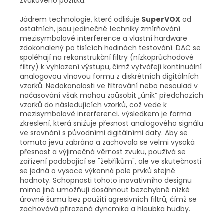
zvukového požitku.
Jádrem technologie, která odlišuje
SuperVOX
od
ostatních, jsou jedinečné techniky zmírňování
mezisymbolové interference a vlastní hardware
zdokonalený po tisících hodinách testování. DAC se
spoléhají na rekonstrukční filtry (nízkoprůchodové
filtry) k vyhlazení výstupu, čímž vytvářejí kontinuální
analogovou vlnovou formu z diskrétních digitálních
vzorků. Nedokonalosti ve filtrování nebo nesoulad v
načasování však mohou způsobit „únik“ předchozích
vzorků do následujících vzorků, což vede k
mezisymbolové interferenci. Výsledkem je forma
zkreslení, která snižuje přesnost analogového signálu
ve srovnání s původními digitálními daty. Aby se
tomuto jevu zabráno a zachovala se velmi vysoká
přesnost a výjimečná věrnost zvuku, používá se
zařízení podobající se "žebříkům", ale ve skutečnosti
se jedná o vysoce výkonná pole prvků stejné
hodnoty. Schopnosti tohoto inovativního designu
mimo jiné umožňují dosáhnout bezchybně nízké
úrovně šumu bez použití agresivních filtrů, čímž se
zachovává přirozená dynamika a hloubka hudby.