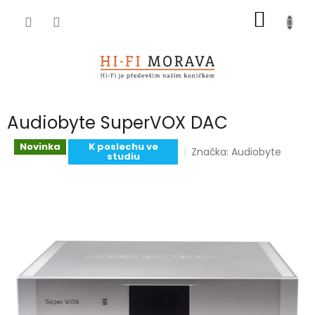
Přejít
NÁKUP
na
obsah
KOŠÍK
Audiobyte SuperVOX DAC
Novinka
K poslechu ve
Značka:
Audiobyte
studiu