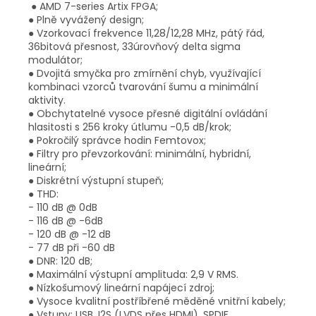
● AMD 7-series Artix FPGA;
● Plně vyvážený design;
● Vzorkovací frekvence 11,28/12,28 MHz, pátý řád,
36bitová přesnost, 33úrovňový delta sigma
modulátor;
● Dvojitá smyčka pro zmírnění chyb, využívající
kombinaci vzorců tvarování šumu a minimální
aktivity.
● Obchytatelné vysoce přesné digitální ovládání
hlasitosti s 256 kroky útlumu -0,5 dB/krok;
● Pokročilý správce hodin Femtovox;
● Filtry pro převzorkování: minimální, hybridní,
lineární;
● Diskrétní výstupní stupeň;
● THD:
- 110 dB @ 0dB
- 116 dB @ -6dB
- 120 dB @ -12 dB
- 77 dB při -60 dB
● DNR: 120 dB;
● Maximální výstupní amplituda: 2,9 V RMS.
● Nízkošumový lineární napájecí zdroj;
● Vysoce kvalitní postříbřené měděné vnitřní kabely;
● Vstupy: USB, I2S (LVDS přes HDMI), SPDIF