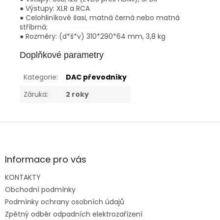
● Výstupy: XLR a RCA
● Celohliníkové šasi, matná černá nebo matná
stříbrná;
● Rozměry: (d*š*v) 310*290*64 mm, 3,8 kg
Doplňkové parametry
Kategorie
:
DAC převodníky
Záruka
:
2 roky
Z
á
p
a
Informace pro vás
t
KONTAKTY
í
Obchodní podmínky
Podmínky ochrany osobních údajů
Zpětný odběr odpadních elektrozařízení