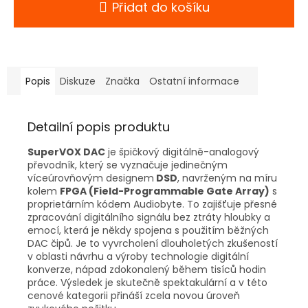
Přidat do košíku
Popis
Diskuze
Značka
Ostatní informace
Detailní popis produktu
SuperVOX DAC
je špičkový digitálně-analogový
převodník, který se vyznačuje jedinečným
víceúrovňovým designem
DSD
, navrženým na míru
kolem
FPGA (Field-Programmable Gate Array)
s
proprietárním kódem Audiobyte. To zajišťuje přesné
zpracování digitálního signálu bez ztráty hloubky a
emocí, která je někdy spojena s použitím běžných
DAC čipů. Je to vyvrcholení dlouholetých zkušeností
v oblasti návrhu a výroby technologie digitální
konverze, nápad zdokonalený během tisíců hodin
práce. Výsledek je skutečně spektakulární a v této
cenové kategorii přináší zcela novou úroveň