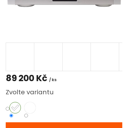
89 200 Kč
/ ks
Měrná
Zvolte variantu
cena: