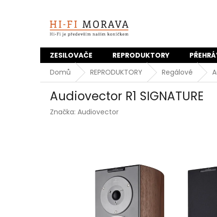
Přejít
na
obsah
ZESILOVAČE
REPRODUKTORY
PŘEHRÁ
Domů
REPRODUKTORY
Regálové
A
Audiovector R1 SIGNATURE
Značka:
Audiovector