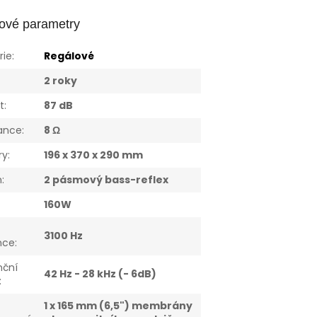
ové parametry
rie
:
Regálové
:
2 roky
st
:
87 dB
ance
:
8 Ω
ry
:
196 x 370 x 290 mm
m
:
2 pásmový bass-reflex
160W
3100 Hz
nce
:
nční
42 Hz - 28 kHz (- 6dB)
:
1 x 165 mm (6,5") membrány