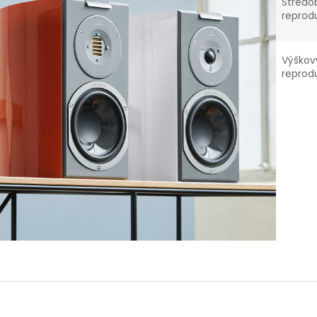
Středo
reprod
Výškov
reprod