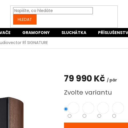
HLEDAT
VAČE
GRAMOFONY
SLUCHÁTKA
PŘÍSLUŠENSTV
udiovector R1 SIGNATURE
79 990 Kč
/ pár
Měrná
Zvolte variantu
cena: