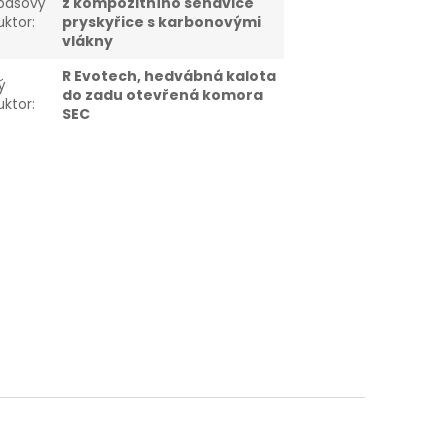
basový
z kompozitního sendviče
uktor
:
pryskyřice s karbonovými
vlákny
R Evotech, hedvábná kalota
ý
do zadu otevřená komora
uktor
:
SEC