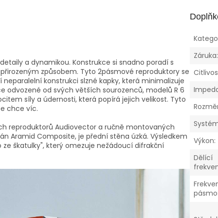
Doplňk
Katego
Záruka
 detaily a dynamikou. Konstrukce si snadno poradí s
a přirozeným způsobem. Tyto 2pásmové reproduktory se
Citlivo
neparalelní konstrukci slzné kapky, která minimalizuje
Imped
epce odvozené od svých větších sourozenců, modelů R 6
item síly a údernosti, která popírá jejich velikost. Tyto
Rozmě
že chce víc.
Systé
ých reproduktorů Audiovector a ručně montovaných
 Aramid Composite, je přední stěna úzká. Výsledkem
Výkon
:
o ze škatulky", který omezuje nežádoucí difrakční
Dělící
frekve
Frekve
pásmo