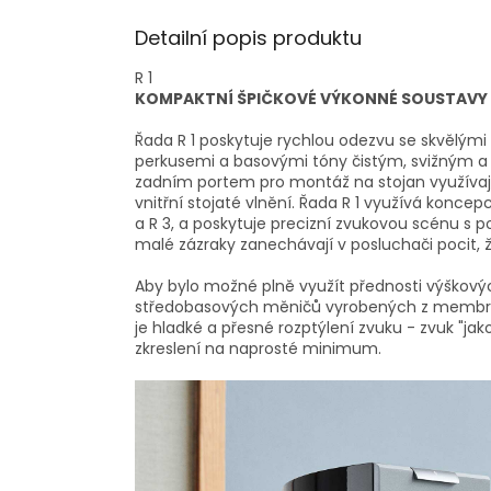
Detailní popis produktu
R 1
KOMPAKTNÍ ŠPIČKOVÉ VÝKONNÉ SOUSTAVY
Řada R 1 poskytuje rychlou odezvu se skvělými
perkusemi a basovými tóny čistým, svižným 
zadním portem pro montáž na stojan využívají 
vnitřní stojaté vlnění. Řada R 1 využívá konc
a R 3, a poskytuje precizní zvukovou scénu s poc
malé zázraky zanechávají v posluchači pocit, 
Aby bylo možné plně využít přednosti výškov
středobasových měničů vyrobených z membrán
je hladké a přesné rozptýlení zvuku - zvuk "jak
zkreslení na naprosté minimum.