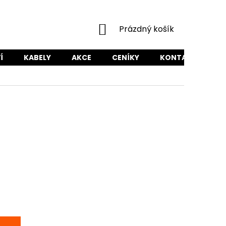
NÁKUPNÍ
Prázdný košík
KOŠÍK
Í
KABELY
AKCE
CENÍKY
KONTAKTY