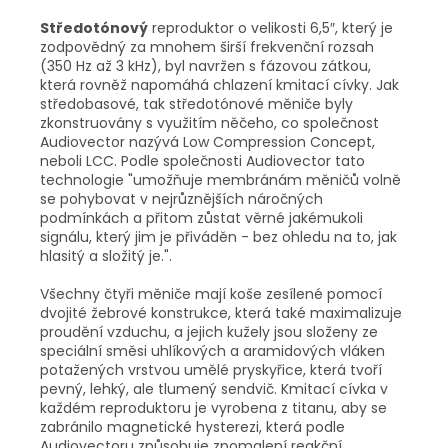
Středotónový
reproduktor o velikosti 6,5″, který je
zodpovědný za mnohem širší frekvenční rozsah
(350 Hz až 3 kHz), byl navržen s fázovou zátkou,
která rovněž napomáhá chlazení kmitací cívky. Jak
středobasové, tak středotónové měniče byly
zkonstruovány s využitím něčeho, co společnost
Audiovector nazývá Low Compression Concept,
neboli LCC. Podle společnosti Audiovector tato
technologie "umožňuje membránám měničů volně
se pohybovat v nejrůznějších náročných
podmínkách a přitom zůstat věrné jakémukoli
signálu, který jim je přiváděn - bez ohledu na to, jak
hlasitý a složitý je.".
Všechny čtyři měniče mají koše zesílené pomocí
dvojité žebrové konstrukce, která také maximalizuje
proudění vzduchu, a jejich kužely jsou složeny ze
speciální směsi uhlíkových a aramidových vláken
potažených vrstvou umělé pryskyřice, která tvoří
pevný, lehký, ale tlumený sendvič. Kmitací cívka v
každém reproduktoru je vyrobena z titanu, aby se
zabránilo magnetické hysterezi, která podle
Audiovectoru způsobuje zpomalení reakční