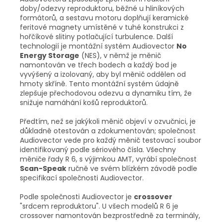
doby/odezvy reproduktoru, běžné u hliníkových
formátorů, a sestavu motoru doplňují keramické
feritové magnety umístěné v tuhé konstrukci z
hořčíkové slitiny potlačující turbulence. Další
technologií je montážní systém Audiovector
No
Energy Storage
(NES), v němž je měnič
namontován ve třech bodech a každý bod je
vyvýšený a izolovaný, aby byl měnič oddělen od
hmoty skříně. Tento montážní systém údajně
zlepšuje přechodovou odezvu a dynamiku tím, že
snižuje namáhání košů reproduktorů.
Předtím, než se jakýkoli měnič objeví v ozvučnici, je
důkladně otestován a zdokumentován; společnost
Audiovector vede pro každý měnič testovací soubor
identifikovaný podle sériového čísla. Všechny
měniče řady R 6, s výjimkou AMT, vyrábí společnost
Scan-Speak
ručně ve svém blízkém závodě podle
specifikací společnosti Audiovector.
Podle společnosti Audiovector je
crossover
"srdcem reproduktoru". U všech modelů R 6 je
crossover namontován bezprostředně za terminály,