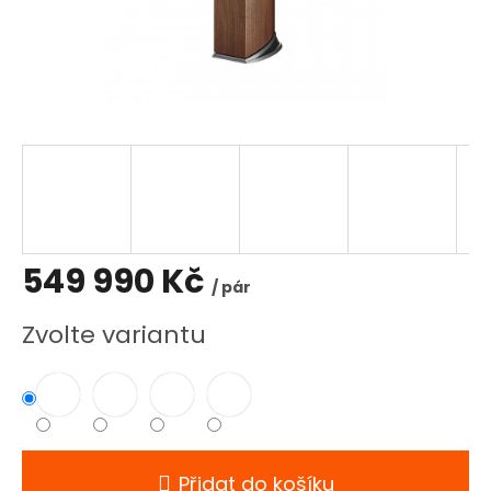
549 990 Kč
/ pár
Měrná
Zvolte variantu
cena:
Přidat do košíku