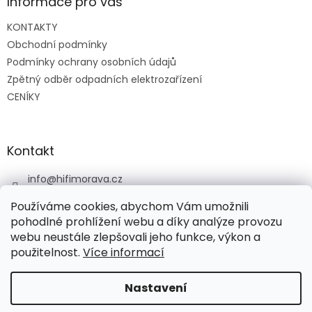
a
Informace pro vás
t
KONTAKTY
í
Obchodní podmínky
Podmínky ochrany osobních údajů
Zpětný odběr odpadních elektrozařízení
CENÍKY
Kontakt
info
@
hifimorava.cz
+420 722 705 125
Používáme cookies, abychom Vám umožnili
+420 774 037 152
pohodlné prohlížení webu a díky analýze provozu
webu neustále zlepšovali jeho funkce, výkon a
HI-FI Morava
použitelnost.
Více informací
Nastavení
Vytvořil Shoptet