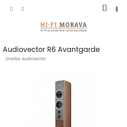
Přejít
NÁKUP
na
obsah
KOŠÍK
Audiovector R6 Avantgarde
Značka:
Audiovector