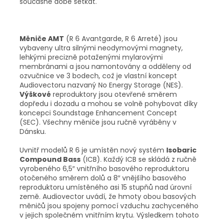
současné době setkat.
Měniče AMT
(R 6 Avantgarde, R 6 Arreté) jsou
vybaveny ultra silnými neodymovými magnety,
lehkými precizně potaženými mylarovými
membránami a jsou namontovány a odděleny od
ozvučnice ve 3 bodech, což je vlastní koncept
Audiovectoru nazvaný No Energy Storage (NES).
Výškové
reproduktory jsou otevřené směrem
dopředu i dozadu a mohou se volně pohybovat díky
koncepci Soundstage Enhancement Concept
(SEC). Všechny měniče jsou ručně vyráběny v
Dánsku.
Uvnitř modelů R 6 je umístěn nový systém
Isobaric
Compound Bass
(ICB). Každý ICB se skládá z ručně
vyrobeného 6,5″ vnitřního basového reproduktoru
otočeného směrem dolů a 8″ vnějšího basového
reproduktoru umístěného asi 15 stupňů nad úrovní
země. Audiovector uvádí, že hmoty obou basových
měničů jsou spojeny pomocí vzduchu zachyceného
v jejich společném vnitřním krytu. Výsledkem tohoto