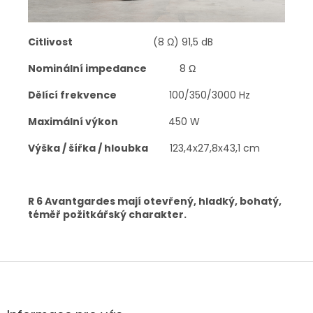
Citlivost
(8 Ω) 91,5 dB
Nominální impedance
8 Ω
Dělící frekvence
100/350/3000 Hz
Maximální výkon
450 W
Výška / šířka / hloubka
123,4x27,8x43,1 cm
R 6 Avantgardes mají otevřený, hladký, bohatý,
téměř požitkářský charakter.
Z
á
p