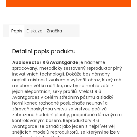
Popis
Diskuze
Značka
Detailní popis produktu
Audiovector R 6 Avantgarde
je nádherně
zpracovaný, metodicky sestavený reproduktor plný
inovativních technologií. Dokáže bez námahy
naplnit místnost zvukem a vytvořit obraz, který má
mnohem větší měřítko, než by se mohlo zdát z
jejich elegantních, sexy profilů. Vřelost R 6
Avantgardes v celém středním pásmu a sladký
horní konec rozhodně posluchače neunaví a
zároveň poskytnou vrstvu za vrstvou pečlivě
zobrazené hudební plochy, podpořené důrazným a
kontrolovaným basem. Reproduktory R 6
Avantgarde lze označit jako jeden z nejpřívětivěji
znějících modelů reproduktorů, se kterými se lze v