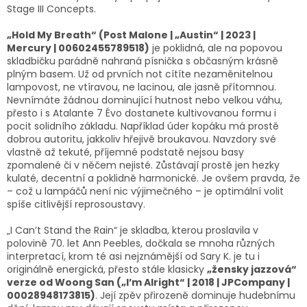
Stage III Concepts.
„Hold My Breath“ (Post Malone | „Austin“ | 2023 |
Mercury | 00602455789518)
je poklidná, ale na popovou
skladbičku parádně nahraná písnička s občasným krásně
plným basem. Už od prvních not cítíte nezaměnitelnou
lampovost, ne vtíravou, ne lacinou, ale jasně přítomnou.
Nevnímáte žádnou dominující hutnost nebo velkou váhu,
přesto i s Atalante 7 Évo dostanete kultivovanou formu i
pocit solidního základu. Například úder kopáku má prostě
dobrou autoritu, jakkoliv hřejivě broukavou. Navzdory své
vlastně až tekuté, příjemné podstatě nejsou basy
zpomalené či v něčem nejisté. Zůstávají prostě jen hezky
kulaté, decentní a poklidně harmonické. Je ovšem pravda, že
– což u lampáčů není nic výjimečného – je optimální volit
spíše citlivější reprosoustavy.
„I Can’t Stand the Rain“ je skladba, kterou proslavila v
polovině 70. let Ann Peebles, dočkala se mnoha různých
interpretací, krom té asi nejznámější od Sary K. je tu i
originálně energická, přesto stále klasicky
„žensky jazzová“
verze od Woong San („I’m Alright“ | 2018 | JPCompany |
00028948173815)
. Její zpěv přirozeně dominuje hudebnímu