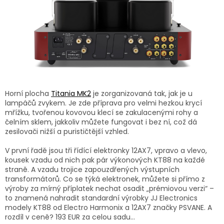
Horní plocha
Titania MK2
je zorganizovaná tak, jak je u
lampáčů zvykem. Je zde příprava pro velmi hezkou krycí
mřížku, tvořenou kovovou klecí se zakulacenými rohy a
čelním sklem, jakkoliv můžete fungovat i bez ní, což dá
zesilovači nižší a purističtější vzhled.
V první řadě jsou tři řídící elektronky 12AX7, vpravo a vlevo,
kousek vzadu od nich pak pár výkonových KT88 na každé
straně. A vzadu trojice zapouzdřených výstupních
transformátorů. Co se týká elektronek, můžete si přímo z
výroby za mírný příplatek nechat osadit „prémiovou verzi“ –
to znamená nahradit standardní výrobky JJ Electronics
modely KT88 od Electro Harmonix a 12AX7 značky PSVANE. A
rozdíl v ceně? 193 EUR za celou sadu…