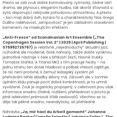
Přesto se zdá zvuk dobře kontrolovaný, rytmický, žádné obří
drama, ale plynoucí, elegantní hudba, tak akorát šťavnatá a
sytá, disponující nebývale pohodovou atmosférou. A přesto
– bicí mají dobrý švih, kytara říz a charakteristický hlas Grega
Dulliho naléhavost, „lampovitost“ je jen základním stavebním
kamenem, ne maskujícím efektem.
„Anti-Freeze“ od Scandinavian Art Ensemble („The
Copenhagen Session Vol. 2“ | 2025 | April Publishing |
075992725767)
je relativně „nejednoduchý“ aktuální jazz,
rozhodně ale moderně, čistě nahraný, takže dobře vyniknou
jednotlivé nástroje v čele s břitkostí žestí, hlavně trubky
Tomasze Stańka. A Titania MK2 s tím pracuje hezky – na
jednu stranu ten dotek hladkosti a polibek vřelosti zajišťuje,
že nic není protivné, k čemuž ledasjaký systém při
přehrávání téhle skladby sklony má. Zároveň ale v tomhle
úplném klidu panuje pocit dobré konkrétnosti, je to umně
vyvážené. Zvuk je organicky propojený, v celistvosti jsou však
informace snadno čitelné, rozlišení, přehlednost a jistota je
plně adekvátní prémiové třídě zesilovačů. Všechno se to
děje tak pěkně snadno, neanalyticky, ač přehledně.
Nahrávka
„Ja, mir hast du Arbeit gemacht“ Johanna
Ludwiga Bacha (Capella Solertia / Johanna Soller | „The