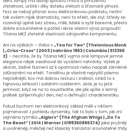
dění, lampy mu dávají spoustu místa a přirozenou
zřetelnost, určitě i díky doteku vřelosti a šťavnaté plnosti.
Fezz se nebojí přiznat svou elektronkovou podstatu, nečiní
tak ovšem nijak dramaticky, není to efekt, ale styl. Středy se
rozevírají úplně bez stresu, milé, lidské a sytě barevné, přesto
dobře srozumitelné a pořád i skrze vlastní výraz propouští
Titania MK2 zřetelně vlastnosti zdrojového komponentu.
Ani na výškách – třeba v
„Tea for Two“ (Thelonious Monk
| „Criss-Cross“ | 2003 | nahráno 1963 | Columbia | 513356
2)
– necítíte, že by Titania MK2 vyjma oné lampové jemné
elegance nějak zasahoval do vyvážení nahrávky. Výšek je
akorát, žádné tlumení až k opatrnosti nebo naopak záměrné
zdůraznění na efekt. Tonalitou je vlastně nejvyšší pásmo
nejcivilnější, kov má dobrou texturu i znělost, cinká to s
fajnovou lehkostí i solidním rozlišením. Jistě, je tu jistá
jemnost, když se na to soustředíte, ale jde spíše o letmý
polibek zpříjemňující den, než o definující charakteristiku.
Pokud bychom ten elektronkový základ měli v něčem
pojmenovat z pohledu dynamiky, tak to bylo v tom, jak zní
zejména rytmika
„Algiers“ (The Afghan Whigs | „Do To
The Beast“ | 2014 | Warner | 0199350865374)
jaksi pružněji
a uvolněněji, měkčeji než klasický tranzistor srovnatelné třídy.