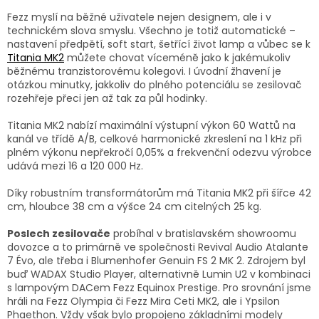
Fezz myslí na běžné uživatele nejen designem, ale i v
technickém slova smyslu. Všechno je totiž automatické –
nastavení předpětí, soft start, šetřící život lamp a vůbec se k
Titania MK2
můžete chovat víceméně jako k jakémukoliv
běžnému tranzistorovému kolegovi. I úvodní žhavení je
otázkou minutky, jakkoliv do plného potenciálu se zesilovač
rozehřeje přeci jen až tak za půl hodinky.
Titania MK2 nabízí maximální výstupní výkon 60 Wattů na
kanál ve třídě A/B, celkové harmonické zkreslení na 1 kHz při
plném výkonu nepřekročí 0,05% a frekvenční odezvu výrobce
udává mezi 16 a 120 000 Hz.
Díky robustním transformátorům má Titania MK2 při šířce 42
cm, hloubce 38 cm a výšce 24 cm citelných 25 kg.
Poslech zesilovače
probíhal v bratislavském showroomu
dovozce a to primárně ve společnosti Revival Audio Atalante
7 Évo, ale třeba i Blumenhofer Genuin FS 2 MK 2. Zdrojem byl
buď WADAX Studio Player, alternativně Lumin U2 v kombinaci
s lampovým DACem Fezz Equinox Prestige. Pro srovnání jsme
hráli na Fezz Olympia či Fezz Mira Ceti MK2, ale i Ypsilon
Phaethon. Vždy však bylo propojeno základními modely