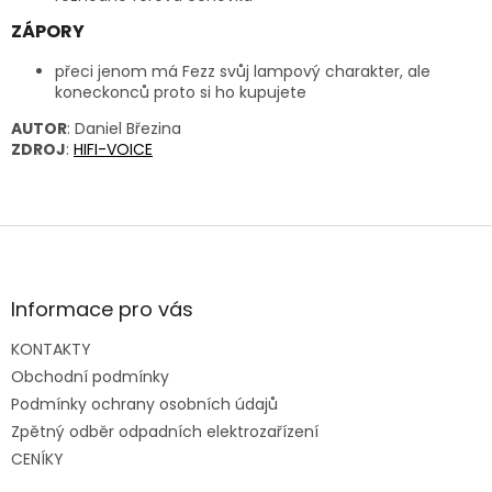
ZÁPORY
přeci jenom má Fezz svůj lampový charakter, ale
koneckonců proto si ho kupujete
AUTOR
: Daniel Březina
ZDROJ
:
HIFI-VOICE
Z
á
p
a
Informace pro vás
t
KONTAKTY
í
Obchodní podmínky
Podmínky ochrany osobních údajů
Zpětný odběr odpadních elektrozařízení
CENÍKY