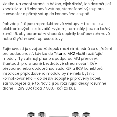
klasika. Na zadní straně je běžná, nijak široká, leč dostačující
konektivita. Tři cinchové vstupy, stereofonní výstup pro
subwoofer a přímý vstup do koncového stupně.
Pak zde ještě jsou reproduktorové výstupy – tak jak je u
elektronkových zesilovačů zvykem, terminály jsou na každý
kanál tři, aby parametry vhodně doplnily buď osmiohmové
nebo čtyřohmové reprosoustavy.
Zajímavostí je dvojice záslepek mezi nimi, jedná se o „řešení
pro budoucnost“, kdy lze do
Titania MK2
vložit rozšiřující
moduly. Ty zahrnují phono s podporou MM přenosek,
Bluetooth pro snadné bezdrátové streamování, D/A
převodník nebo dodatečnou sadu XLR a RCA konektorů.
Instalace příplatkového modulu by neměla být nic
komplikovaného – do desky zapojíte připravený kabel,
zašroubujete a je to. Navíc jsou rozšiřující desky rozumně
drahé – 299 EUR (cca 7 500,- Kč) za kus.