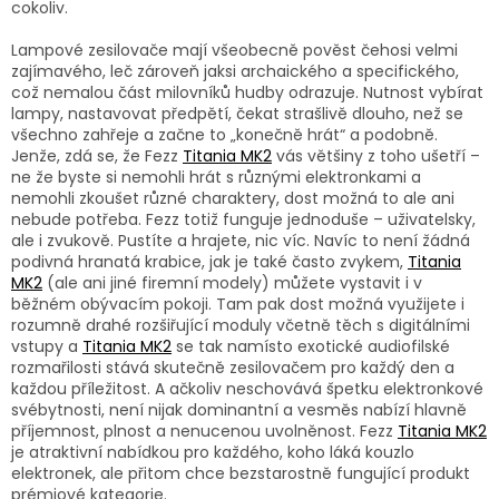
cokoliv.
Lampové zesilovače mají všeobecně pověst čehosi velmi
zajímavého, leč zároveň jaksi archaického a specifického,
což nemalou část milovníků hudby odrazuje. Nutnost vybírat
lampy, nastavovat předpětí, čekat strašlivě dlouho, než se
všechno zahřeje a začne to „konečně hrát“ a podobně.
Jenže, zdá se, že Fezz
Titania MK2
vás většiny z toho ušetří –
ne že byste si nemohli hrát s různými elektronkami a
nemohli zkoušet různé charaktery, dost možná to ale ani
nebude potřeba. Fezz totiž funguje jednoduše – uživatelsky,
ale i zvukově. Pustíte a hrajete, nic víc. Navíc to není žádná
podivná hranatá krabice, jak je také často zvykem,
Titania
MK2
(ale ani jiné firemní modely) můžete vystavit i v
běžném obývacím pokoji. Tam pak dost možná využijete i
rozumně drahé rozšiřující moduly včetně těch s digitálními
vstupy a
Titania MK2
se tak namísto exotické audiofilské
rozmařilosti stává skutečně zesilovačem pro každý den a
každou příležitost. A ačkoliv neschovává špetku elektronkové
svébytnosti, není nijak dominantní a vesměs nabízí hlavně
příjemnost, plnost a nenucenou uvolněnost. Fezz
Titania MK2
je atraktivní nabídkou pro každého, koho láká kouzlo
elektronek, ale přitom chce bezstarostně fungující produkt
prémiové kategorie.