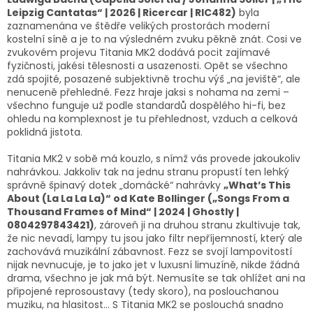
Leipzig Cantatas“ | 2026 | Ricercar | RIC482)
byla
zaznamenána ve štědře velikých prostorách moderní
kostelní síně a je to na výsledném zvuku pěkně znát. Cosi ve
zvukovém projevu Titania MK2 dodává pocit zajímavé
fyzičnosti, jakési tělesnosti a usazenosti. Opět se všechno
zdá spojité, posazené subjektivně trochu výš „na jeviště“, ale
nenuceně přehledné. Fezz hraje jaksi s nohama na zemi –
všechno funguje už podle standardů dospělého hi-fi, bez
ohledu na komplexnost je tu přehlednost, vzduch a celková
poklidná jistota.
Titania MK2 v sobě má kouzlo, s nímž vás provede jakoukoliv
nahrávkou. Jakkoliv tak na jednu stranu propustí ten lehký
správně špinavý dotek „domácké“ nahrávky
„What’s This
About (La La La La)“ od Kate Bollinger („Songs From a
Thousand Frames of Mind“ | 2024 | Ghostly |
0804297843421)
, zároveň ji na druhou stranu zkultivuje tak,
že nic nevadí, lampy tu jsou jako filtr nepříjemností, který ale
zachovává muzikální zábavnost. Fezz se svojí lampovitostí
nijak nevnucuje, je to jako jet v luxusní limuzíně, nikde žádná
drama, všechno je jak má být. Nemusíte se tak ohlížet ani na
připojené reprosoustavy (tedy skoro), na poslouchanou
muziku, na hlasitost… S Titania MK2 se poslouchá snadno