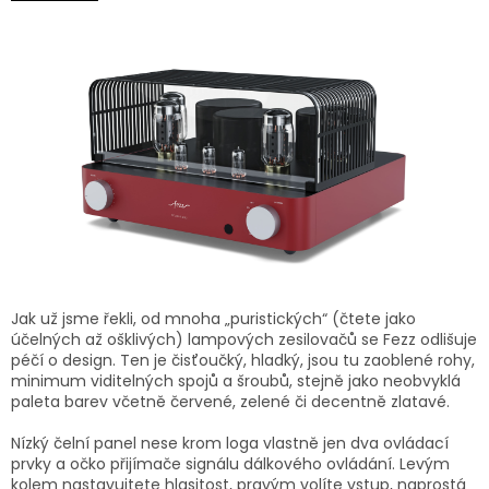
Jak už jsme řekli, od mnoha „puristických“ (čtete jako
účelných až ošklivých) lampových zesilovačů se Fezz odlišuje
péčí o design. Ten je čisťoučký, hladký, jsou tu zaoblené rohy,
minimum viditelných spojů a šroubů, stejně jako neobvyklá
paleta barev včetně červené, zelené či decentně zlatavé.
Nízký čelní panel nese krom loga vlastně jen dva ovládací
prvky a očko přijímače signálu dálkového ovládání. Levým
kolem nastavujtete hlasitost, pravým volíte vstup, naprostá