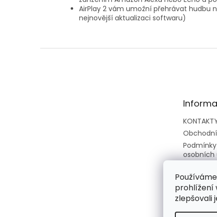
AirPlay 2 vám umožní přehrávat hudbu 
nejnovější aktualizaci softwaru)
Z
á
p
a
t
Informa
í
KONTAKT
Obchodní
Podmínky
osobních 
Zpětný o
elektrozař
Používáme
prohlížení
CENÍKY
zlepšovali 