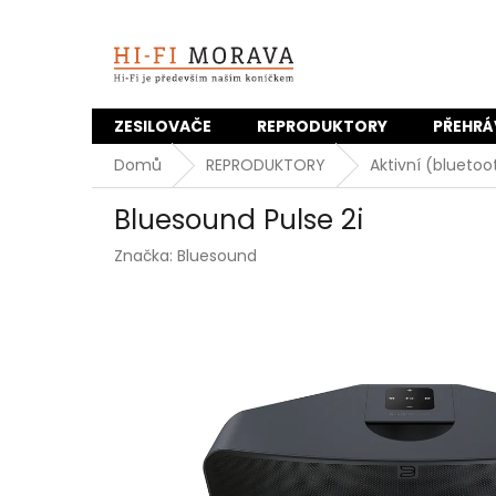
Přejít
na
obsah
ZESILOVAČE
REPRODUKTORY
PŘEHRÁ
Domů
REPRODUKTORY
Aktivní (blueto
Bluesound Pulse 2i
Značka:
Bluesound