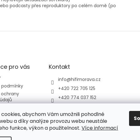
nebo podcasty přes reproduktory po celém domě (po
ce pro vás
Kontakt
Y
info
@
hifimorava.cz
 podmínky
+420 722 705 125
 ochrany
+420 774 037 152
údajů
HI-FI Morava
dběr odpadních
ízení
 cookies, abychom Vám umožnili pohodlné
S
 webu a díky analýze provozu webu neustále
jeho funkce, výkon a použitelnost.
Více informací