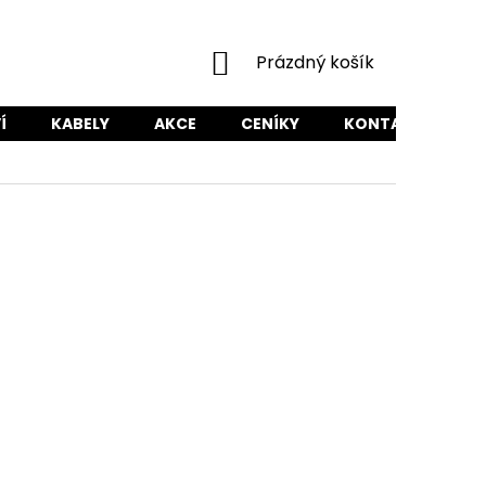
NÁKUPNÍ
Prázdný košík
KOŠÍK
Í
KABELY
AKCE
CENÍKY
KONTAKTY