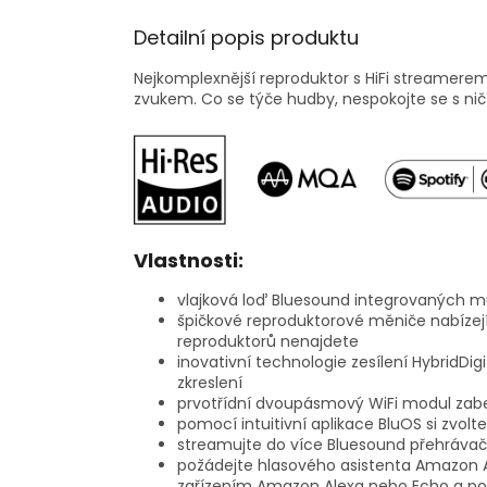
Detailní popis produktu
Nejkomplexnější reproduktor s HiFi streamerem 
zvukem. Co se týče hudby, nespokojte se s nič
Vlastnosti:
vlajková loď Bluesound integrovaných m
špičkové reproduktorové měniče nabízejí 
reproduktorů nenajdete
inovativní technologie zesílení HybridDi
zkreslení
prvotřídní dvoupásmový WiFi modul zab
pomocí intuitivní aplikace BluOS si zvolt
streamujte do více Bluesound přehrávač
požádejte hlasového asistenta Amazon A
zařízením Amazon Alexa nebo Echo a po n