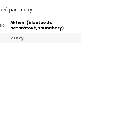
ové parametry
Aktivní (bluetooth,
rie
:
bezdrátové, soundbary)
:
2 roky