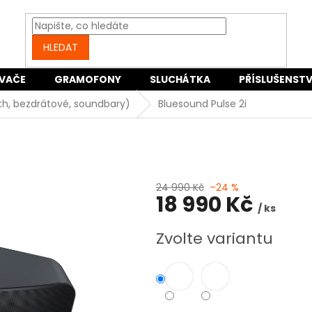
HLEDAT
VAČE
GRAMOFONY
SLUCHÁTKA
PŘÍSLUŠENSTV
oth, bezdrátové, soundbary)
Bluesound Pulse 2i
24 990 Kč
–24 %
18 990 Kč
/ ks
Měrná
Zvolte variantu
cena: