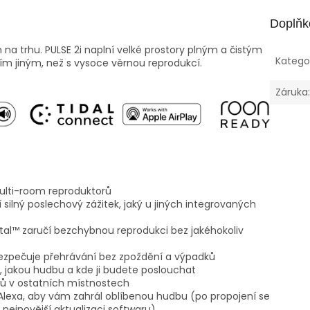
Doplňk
na trhu. PULSE 2i naplní velké prostory plným a čistým
Katego
ím jiným, než s vysoce věrnou reprodukcí.
Záruka
ulti-room reproduktorů
silný poslechový zážitek, jaký u jiných integrovaných
gital™ zaručí bezchybnou reprodukci bez jakéhokoliv
ezpečuje přehrávání bez zpoždění a výpadků
e, jakou hudbu a kde ji budete poslouchat
ů v ostatních místnostech
lexa, aby vám zahrál oblíbenou hudbu (po propojení se
ejnovější aktualizaci softwaru)