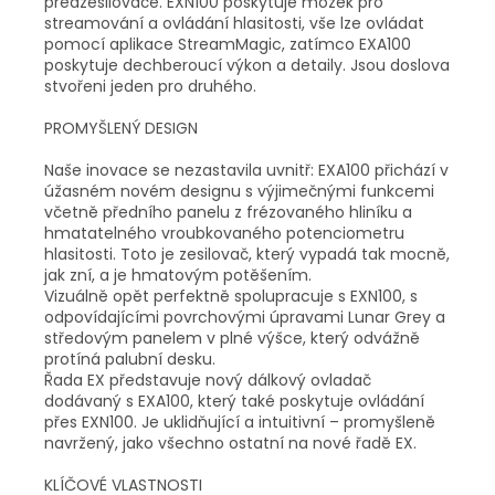
předzesilovače. EXN100 poskytuje mozek pro
streamování a ovládání hlasitosti, vše lze ovládat
pomocí aplikace StreamMagic, zatímco EXA100
poskytuje dechberoucí výkon a detaily. Jsou doslova
stvořeni jeden pro druhého.
PROMYŠLENÝ DESIGN
Naše inovace se nezastavila uvnitř: EXA100 přichází v
úžasném novém designu s výjimečnými funkcemi
včetně předního panelu z frézovaného hliníku a
hmatatelného vroubkovaného potenciometru
hlasitosti. Toto je zesilovač, který vypadá tak mocně,
jak zní, a je hmatovým potěšením.
Vizuálně opět perfektně spolupracuje s EXN100, s
odpovídajícími povrchovými úpravami Lunar Grey a
středovým panelem v plné výšce, který odvážně
protíná palubní desku.
Řada EX představuje nový dálkový ovladač
dodávaný s EXA100, který také poskytuje ovládání
přes EXN100. Je uklidňující a intuitivní – promyšleně
navržený, jako všechno ostatní na nové řadě EX.
KLÍČOVÉ VLASTNOSTI