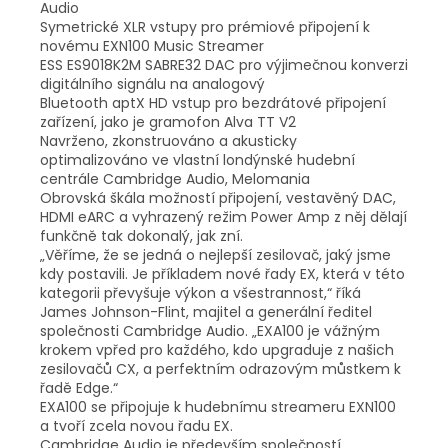
Audio
Symetrické XLR vstupy pro prémiové připojení k
novému EXN100 Music Streamer
ESS ES9018K2M SABRE32 DAC pro výjimečnou konverzi
digitálního signálu na analogový
Bluetooth aptX HD vstup pro bezdrátové připojení
zařízení, jako je gramofon Alva TT V2
Navrženo, zkonstruováno a akusticky
optimalizováno ve vlastní londýnské hudební
centrále Cambridge Audio, Melomania
Obrovská škála možností připojení, vestavěný DAC,
HDMI eARC a vyhrazený režim Power Amp z něj dělají
funkčně tak dokonalý, jak zní.
„Věříme, že se jedná o nejlepší zesilovač, jaký jsme
kdy postavili. Je příkladem nové řady EX, která v této
kategorii převyšuje výkon a všestrannost,“ říká
James Johnson-Flint, majitel a generální ředitel
společnosti Cambridge Audio. „EXA100 je vážným
krokem vpřed pro každého, kdo upgraduje z našich
zesilovačů CX, a perfektním odrazovým můstkem k
řadě Edge.“
EXA100 se připojuje k hudebnímu streameru EXN100
a tvoří zcela novou řadu EX.
Cambridge Audio je především společností