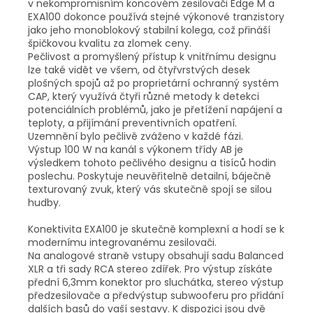
v nekompromisním koncovém zesilovači Edge M a
EXA100 dokonce používá stejné výkonové tranzistory
jako jeho monoblokový stabilní kolega, což přináší
špičkovou kvalitu za zlomek ceny.
Pečlivost a promyšlený přístup k vnitřnímu designu
lze také vidět ve všem, od čtyřvrstvých desek
plošných spojů až po proprietární ochranný systém
CAP, který využívá čtyři různé metody k detekci
potenciálních problémů, jako je přetížení napájení a
teploty, a přijímání preventivních opatření.
Uzemnění bylo pečlivě zváženo v každé fázi.
Výstup 100 W na kanál s výkonem třídy AB je
výsledkem tohoto pečlivého designu a tisíců hodin
poslechu. Poskytuje neuvěřitelně detailní, báječně
texturovaný zvuk, který vás skutečně spojí se silou
hudby.
Konektivita EXA100 je skutečně komplexní a hodí se k
modernímu integrovanému zesilovači.
Na analogové straně vstupy obsahují sadu Balanced
XLR a tři sady RCA stereo zdířek. Pro výstup získáte
přední 6,3mm konektor pro sluchátka, stereo výstup
předzesilovače a předvýstup subwooferu pro přidání
dalších basů do vaší sestavy. K dispozici jsou dvě