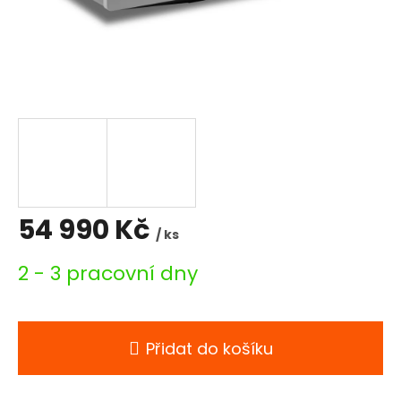
54 990 Kč
/ ks
Měrná
2 - 3 pracovní dny
cena:
Přidat do košíku