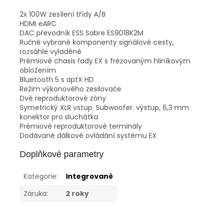
2x 100W zesílení třídy A/B
HDMI eARC
DAC převodník ESS Sabre ES9018K2M
Ručně vybrané komponenty signálové cesty,
rozsáhle vyladěné
Prémiové chasis řady EX s frézovaným hliníkovým
obložením
Bluetooth 5 s aptX HD
Režim výkonového zesilovače
Dvě reproduktorové zóny
Symetrický XLR vstup. Subwoofer. výstup, 6,3 mm
konektor pro sluchátka
Prémiové reproduktorové terminály
Dodávané dálkové ovládání systému EX
Doplňkové parametry
Kategorie
:
Integrované
Záruka
:
2 roky