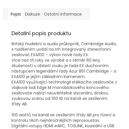
Popis
Diskuze
Ostatní informace
Detailní popis produktu
Britský hudební a audio průkopník, Cambridge Audio,
s nadšením uvádí na trh integrovaný stereofonní
zesilovač EXA100 – výkon nové řady EX.
Více než tři roky ve výrobě a s téměř 60 lety
zkušeností v oblasti zvuku je řada EX duchovním
nástupcem legendární řady Azur 851 Cambridge – a
EXA100 je jejím základním kamenem.
EXA100 využívající technologii stékacího zesilovače z
vlajkové lodi Edge M monoblokového koncového
zesilovače nabízí neuvěřitelně viscerální, širokou
zvukovou scénu od 100 W na kanál se zesílením
třídy AB.
100 wattů na kanál se zesílením třídy AB pro řízení a
kontrolu těch nejnáročnějších reprosoustav
Digitální vstupy HDMI eARC, TOSLINK, koaxiální a USB