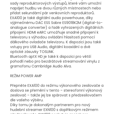
sady reproduktorových výstupů, které vám umožní
napájet hudbu ve dvou různých místnostech nebo
přidat sekundární pár venkovních reproduktorů.
EXA100 je také digitální audio powerhouse, díky
výjimečnému DAC ESS Sabre ES9018K2M (digital-to-
analogue converter) a řadě vyhrazených digitálních
připojení. HDMI eARC umožňuje snadné připojení k
televizoru s výhodou ovládání hlasitosti pomocí
dálkového ovladače televizoru. K dispozici jsou také
vstupy pro USB Audio, digitální koaxiální a dvě
optické zásuvky TOSLINK.
Bluetooth aptX HD je také k dispozici pro větší
pohodlí nebo pro bezdrátové streamování vinylu z
gramofonu Cambridge Audio Alva.
REŽIM POWER AMP
Přepněte EXA100 do režimu výkonového zesilovače a
doslova se přemění v tento – stereofonní výkonový
zesilovač – takže jej lze spárovat s předzesilovačem
dle vašeho výběru.
Díky tomu je dokonalým partnerem pro nový
hudební streamer EXN100 s doplňkovým režimem