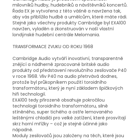
milovníků hudby, hudebníků a návštěvníků koncertů.
Řada EX je vytvořena z této vášně a navržena tak,
aby vás přiblížila hudbě a umělcům, které máte rádi.
Stejně jako všechny produkty Cambridge byl EXA100
navržen, vyladěn a zkonstruován v naší vlastní
londýnské hudební centrále Melomania.
TRANSFORMACE ZVUKU OD ROKU 1968
Cambridge Audio vytváří inovativní, transparentně
znějící a nádherně zpracované britské audio
produkty od představení revolučního zesilovače P40
v roce 1968. Vliv P40 na audio přetrvává dodnes,
protože byl průkopníkem použití toroidního
transformátoru, který je nyní základem špičkových
hifi technologií.
EXA100 tedy přirozeně obsahuje pokročilou
technologii toroidního transformátoru, silně
stíněného, super tichého a ostře lemovaného
leštěnými chladiči pro velké zatížení, které prosvítají
skrz horní mřížky – což je stejně účinné jako
nápadné.
Moduly zesilovačů jsou založeny na těch, které jsou