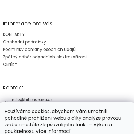
Z
á
p
a
Informace pro vás
t
KONTAKTY
í
Obchodní podmínky
Podmínky ochrany osobních údajů
Zpětný odběr odpadních elektrozařízení
CENÍKY
Kontakt
info
@
hifimorava.cz
+420 722 705 125
Používáme cookies, abychom Vám umožnili
+420 774 037 152
pohodlné prohlížení webu a díky analýze provozu
webu neustále zlepšovali jeho funkce, výkon a
HI-FI Morava
použitelnost.
Více informací