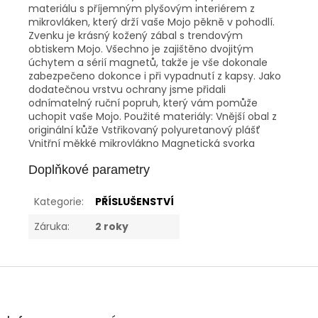
materiálu s příjemným plyšovým interiérem z
mikrovláken, který drží vaše Mojo pěkně v pohodlí.
Zvenku je krásný kožený zábal s trendovým
obtiskem Mojo. Všechno je zajištěno dvojitým
úchytem a sérií magnetů, takže je vše dokonale
zabezpečeno dokonce i při vypadnutí z kapsy. Jako
dodatečnou vrstvu ochrany jsme přidali
odnímatelný ruční popruh, který vám pomůže
uchopit vaše Mojo. Použité materiály: Vnější obal z
originální kůže Vstřikovaný polyuretanový plášť
Vnitřní měkké mikrovlákno Magnetická svorka
Doplňkové parametry
Kategorie
:
PŘÍSLUŠENSTVÍ
Záruka
:
2 roky
Z
á
p