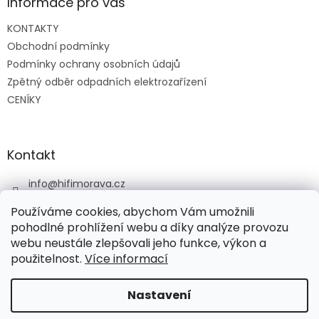
a
Informace pro vás
t
KONTAKTY
í
Obchodní podmínky
Podmínky ochrany osobních údajů
Zpětný odběr odpadních elektrozařízení
CENÍKY
Kontakt
info
@
hifimorava.cz
+420 722 705 125
Používáme cookies, abychom Vám umožnili
+420 774 037 152
pohodlné prohlížení webu a díky analýze provozu
webu neustále zlepšovali jeho funkce, výkon a
HI-FI Morava
použitelnost.
Více informací
Nastavení
Vytvořil Shoptet