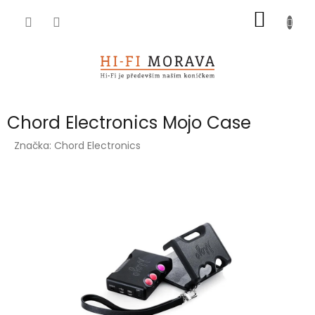
Přejít
NÁKUP
na
obsah
KOŠÍK
Chord Electronics Mojo Case
Značka:
Chord Electronics