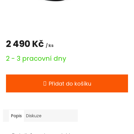
2 490 Kč
/ ks
Měrná
2 - 3 pracovní dny
cena:
Přidat do košíku
Popis
Diskuze