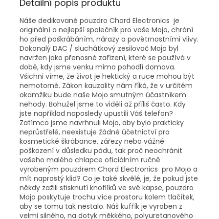
Detailní popis produktu
Náše dedikované pouzdro Chord Electronics je
originální a nejlepší společník pro vaše Mojo, chrání
ho před poškrábáním, nárazy a povětrnostními vlivy.
Dokonalý DAC / sluchátkový zesilovač Mojo byl
navržen jako přenosné zařízení, které se používá v
době, kdy jsme venku mimo pohodlí domova.
Všichni víme, že život je hektický a ruce mohou být
nemotorné. Zákon kauzality nám říká, že v určitém
okamžiku bude naše Mojo smutným účastníkem
nehody. Bohužel jsme to viděli až příliš často. Kdy
jste například naposledy upustili Váš telefon?
Zatímco jsme navrhnuli Mojo, aby bylo prakticky
neprůstřelé, neexistuje žádné účetnictví pro
kosmetické škrábance, zářezy nebo vážné
poškození v důsledku pádu, tak proč neochránit
vašeho malého chlapce oficiálním ručně
vyrobeným pouzdrem Chord Electronics pro Mojo a
mít naprostý klid? Co je také skvělé, je, že pokud jste
někdy zažili stisknutí knoflíků ve své kapse, pouzdro
Mojo poskytuje trochu více prostoru kolem tlačítek,
aby se tomu tak nestalo. Náš kufřík je vyroben z
velmi silného, na dotyk měkkého, polyuretanového