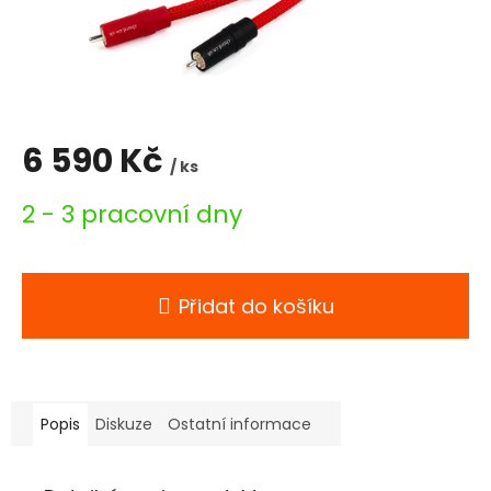
6 590 Kč
/ ks
Měrná
2 - 3 pracovní dny
cena:
Přidat do košíku
Popis
Diskuze
Ostatní informace