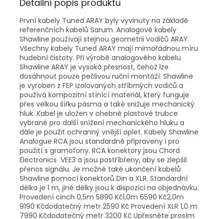
Detailní popis produktu
První kabely Tuned ARAY byly vyvinuty na základě
referenčních kabelů Sarum. Analogové kabely
Shawline používají stejnou geometrii vodičů ARAY.
Všechny kabely Tuned ARAY mají mimořádnou míru
hudební čistoty. Při výrobě analogového kabelu
Shawline ARAY je vysoká přesnost, čehož lze
dosáhnout pouze pečlivou ruční montáží. Shawline
je vyroben z FEP izolovaných stříbrných vodičů a
používá kompozitní stínící materiál, který funguje
přes velkou šířku pásma a také snižuje mechanický
hluk. Kabel je uložen v ohebné plastové trubce
vybrané pro další snížení mechanického hluku a
dále je použit ochranný vnější oplet. Kabely Shawline
Analogue RCA jsou standardně připraveny i pro
použití s gramofony. RCA konektory jsou Chord
Electronics VEE3 a jsou postříbřeny, aby se zlepšil
přenos signálu. Je možné také ukončení kabelů
Shawline pomocí konektorů Din a XLR. Standardní
délka je 1 m, jiné délky jsou k dispozici na objednávku.
Provedení cinch 0,5m 5890 Kč1,0m 6590 Kč2,0m
9190 Kčdodatečný metr 2590 Kč Provedení XLR 1,0 m
7990 Kčdodatečný metr 3200 Kč Upřesněte prosím