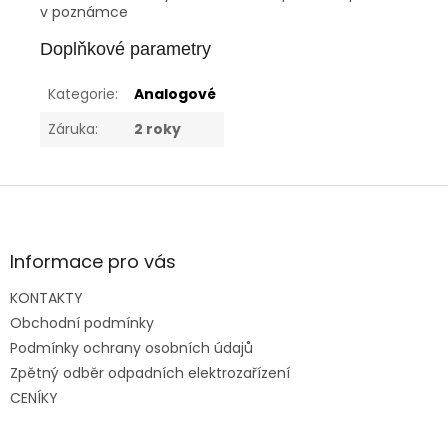
v poznámce
Doplňkové parametry
Kategorie
:
Analogové
Záruka
:
2 roky
Z
á
p
a
Informace pro vás
t
KONTAKTY
í
Obchodní podmínky
Podmínky ochrany osobních údajů
Zpětný odběr odpadních elektrozařízení
CENÍKY