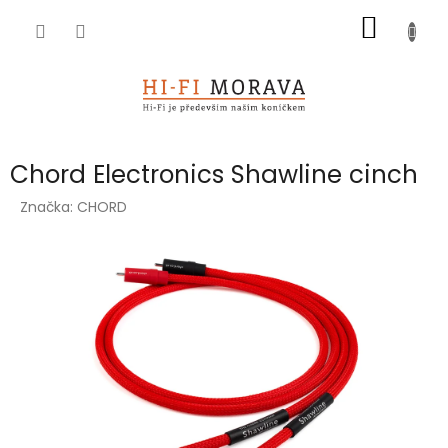
Přejít
NÁKUP
na
obsah
KOŠÍK
Chord Electronics Shawline cinch
Značka:
CHORD