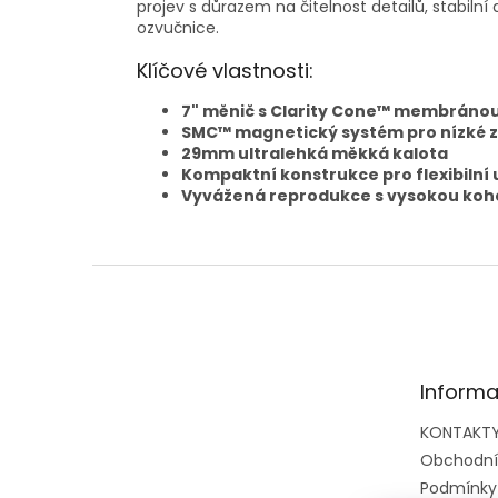
projev s důrazem na čitelnost detailů, stabilní
ozvučnice.
Klíčové vlastnosti:
7" měnič s Clarity Cone™ membráno
SMC™ magnetický systém pro nízké z
29mm ultralehká měkká kalota
Kompaktní konstrukce pro flexibilní
Vyvážená reprodukce s vysokou koh
Z
á
p
a
t
Informa
í
KONTAKT
Obchodní
Podmínky