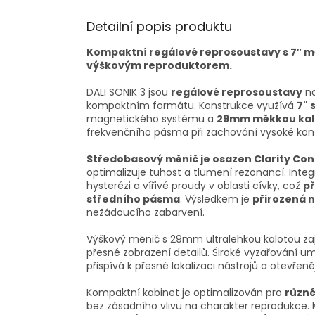
Detailní popis produktu
Kompaktní regálové reprosoustavy s 7″
výškovým reproduktorem.
DALI SONIK 3 jsou
regálové reprosoustavy
na
kompaktním formátu. Konstrukce využívá
7" 
magnetického systému a
29mm měkkou kal
frekvenčního pásma při zachování vysoké kont
Středobasový měnič je osazen Clarity 
optimalizuje tuhost a tlumení rezonancí. In
hysterézi a vířivé proudy v oblasti cívky, což
př
středního pásma
. Výsledkem je
přirozená 
nežádoucího zabarvení.
Výškový měnič s 29mm ultralehkou kalotou zaj
přesné zobrazení detailů. Široké vyzařování 
přispívá k přesné lokalizaci nástrojů a otevřen
Kompaktní kabinet je optimalizován pro
různé
bez zásadního vlivu na charakter reprodukce.