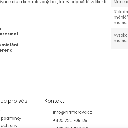
 dynamiku a kontrolovaný bas, který odpovídá velikosti
Maximá
Nízkof
měnič/
měnič
:
u
kreslení
Vysoko
měnič
:
 umístění
erencí
ce pro vás
Kontakt
Y
info
@
hifimorava.cz
 podmínky
+420 722 705 125
 ochrany