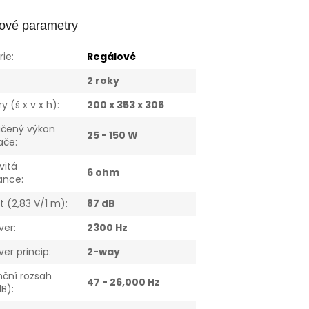
ové parametry
rie
:
Regálové
:
2 roky
 (š x v x h)
:
200 x 353 x 306
čený výkon
25 - 150 W
vače
:
vitá
6 ohm
ance
:
st (2,83 V/1 m)
:
87 dB
ver
:
2300 Hz
ver princip
:
2-way
nční rozsah
47 - 26,000 Hz
dB)
: