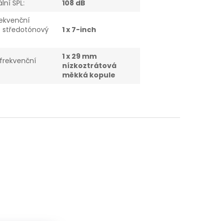
lní SPL
:
108 dB
rekvenční
 středotónový
1 x 7-inch
1 x 29 mm
frekvenční
nízkoztrátová
měkká kopule