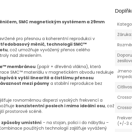
Doplňk
 měničem, SMC magnetickým systémem a 29mm
Katego
Záruka
vržené pro přesnou a koherentní reprodukci v
středobasový měnič, technologii SMC™
Rozměry
otu
, což umožňuje vyvážený přenos celého
Doporu
roly nad zkreslením.
zesilo
Cone™ membránou
(papír + dřevěná vlákna), která
Jmeno
tegrace SMC™ materiálu v magnetickém obvodu redukuje
imped
ispívá k vyšší linearitě a čistšímu přenosu
návaznost mezi pásmy
a stabilní reprodukce bez
Citlivo
Crosso
išťuje rovnoměrnou disperzi vysokých frekvencí a
umožňuje
konzistentní poslech i mimo ideální osu
, což
Crosso
ější prostorové scéně.
Frekve
 způsoby umístění
– na stojan, polici i do nábytku –
(+/-3 
 Kombinace použitých technologií zajišťuje vyvážený