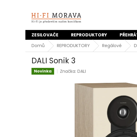
Přejít
na
obsah
ZESILOVAČE
REPRODUKTORY
PŘEHRÁ
Domů
REPRODUKTORY
Regálové
D
DALI Sonik 3
Značka:
DALI
Novinka