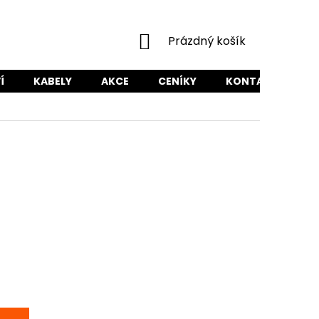
NÁKUPNÍ
Prázdný košík
KOŠÍK
Í
KABELY
AKCE
CENÍKY
KONTAKTY