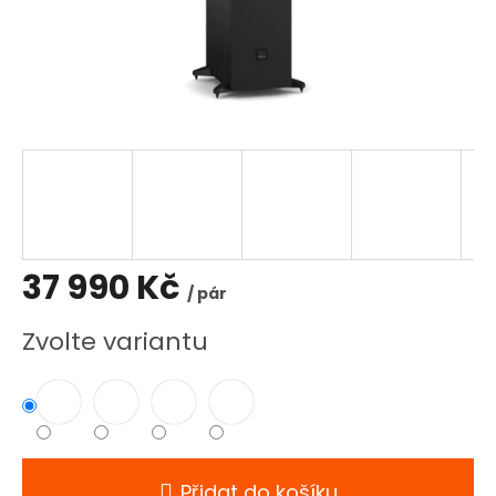
37 990 Kč
/ pár
Měrná
Zvolte variantu
cena:
Přidat do košíku