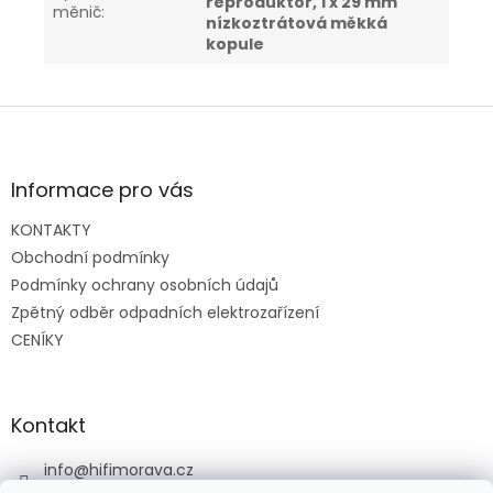
reproduktor, 1 x 29 mm
měnič
:
nízkoztrátová měkká
kopule
Z
á
p
a
Informace pro vás
t
KONTAKTY
í
Obchodní podmínky
Podmínky ochrany osobních údajů
Zpětný odběr odpadních elektrozařízení
CENÍKY
Kontakt
info
@
hifimorava.cz