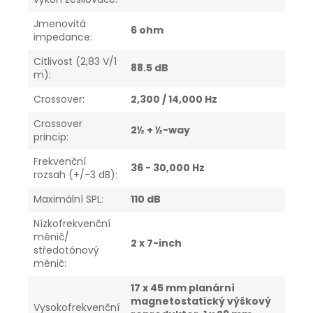
Jmenovitá
6 ohm
impedance
:
Citlivost (2,83 V/1
88.5 dB
m)
:
Crossover
:
2,300 / 14,000 Hz
Crossover
2½ + ½-way
princip
:
Frekvenční
36 - 30,000 Hz
rozsah (+/-3 dB)
:
Maximální SPL
:
110 dB
Nízkofrekvenční
měnič/
2 x 7-inch
středotónový
měnič
:
17 x 45 mm planární
magnetostatický výškový
Vysokofrekvenční