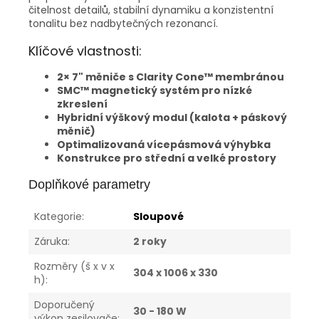
čitelnost detailů, stabilní dynamiku a konzistentní
tonalitu bez nadbytečných rezonancí.
Klíčové vlastnosti:
2× 7" měniče s Clarity Cone™ membránou
SMC™ magnetický systém pro nízké
zkreslení
Hybridní výškový modul (kalota + páskový
měnič)
Optimalizovaná vícepásmová výhybka
Konstrukce pro střední a velké prostory
Doplňkové parametry
Kategorie
:
Sloupové
Záruka
:
2 roky
Rozměry (š x v x
304 x 1006 x 330
h)
:
Doporučený
30 - 180 W
výkon zesilovače
: