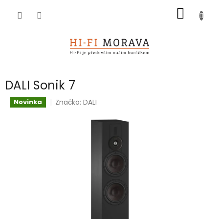
Přejít
NÁKUP
na
obsah
KOŠÍK
DALI Sonik 7
Značka:
DALI
Novinka