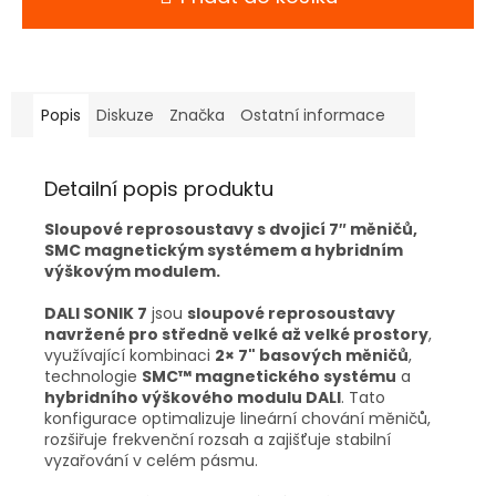
Popis
Diskuze
Značka
Ostatní informace
Detailní popis produktu
Sloupové reprosoustavy s dvojicí 7″ měničů,
SMC magnetickým systémem a hybridním
výškovým modulem.
DALI SONIK 7
jsou
sloupové reprosoustavy
navržené pro středně velké až velké prostory
,
využívající kombinaci
2× 7" basových měničů
,
technologie
SMC™ magnetického systému
a
hybridního výškového modulu DALI
. Tato
konfigurace optimalizuje lineární chování měničů,
rozšiřuje frekvenční rozsah a zajišťuje stabilní
vyzařování v celém pásmu.