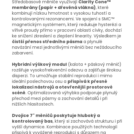
Středobasové měniče využívají
Clarity Cone™
membrány (papír + dřevěná vlákna)
, které
kombinují nízkou hmotnost s vysokou tuhostí a
kontrolovanými rezonancemi. Ve spojení s SMC™
magnetickým systémem, který redukuje hysterézi a
vířivé proudy přímo v pracovní oblasti cívky, dochází
ke snížení zkreslení a zlepšení linearity. Výsledkem je
čistší přenos středního pásma
a plynulé
navázání mezi jednotlivými měniči bez nežádoucího
zabarvení.
Hybridní výškový modul
(kalota + páskový měnič)
rozšiřuje vysokofrekvenční odezvu a zajišťuje širokou
disperzi. To umožňuje stabilní reprodukci i mimo
ideální poslechovou osu a
přispívá k přesné
lokalizaci nástrojů a otevřenější prostorové
scéně
. Optimalizovaná výhybka podporuje plynulý
přechod mezi pásmy a zachování detailů i při
nižších hlasitostech.
Dvojice 7" měničů poskytuje hluboký a
kontrolovaný bas
, který si zachovává strukturu i při
vyšší dynamice. Kombinace použitých technologií
přispívá k vyvážené reprodukci s důrazem na