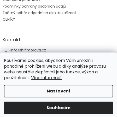
Podmínky ochrany osobních údajů
Zpětný odběr odpadních elektrozařízení
CENÍKY
Kontakt
info
@
hifimorava.cz
+420 722 705 125
Používáme cookies, abychom Vám umožnili
+420 774 037 152
pohodlné prohlížení webu a díky analýze provozu
webu neustále zlepšovali jeho funkce, výkon a
HI-FI Morava
použitelnost.
Více informací
Nastavení
Vytvořil Shoptet
Souhlasím
Copyright 2026
HI-FI Morava
. Všechna práva vyhrazena.