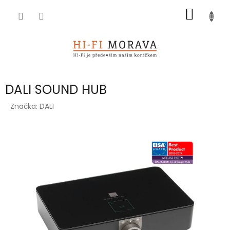
Přejít
NÁKUP
na
obsah
KOŠÍK
DALI SOUND HUB
Značka:
DALI