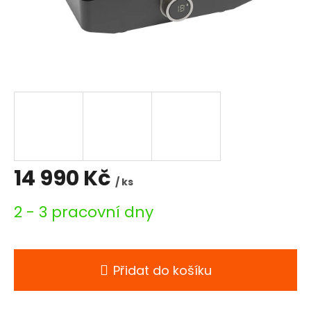
14 990 Kč
/ ks
Měrná
2 - 3 pracovní dny
cena:
Přidat do košíku