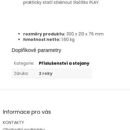
prakticky stačí stisknout tlačítko PLAY.
rozměry produktu:
300 x 213 x 76 mm
hmotnost netto:
1.60 kg
Doplňkové parametry
Kategorie
:
Příslušenství a stojany
Záruka
:
2 roky
Z
á
p
a
Informace pro vás
t
KONTAKTY
í
Obchodní podmínky