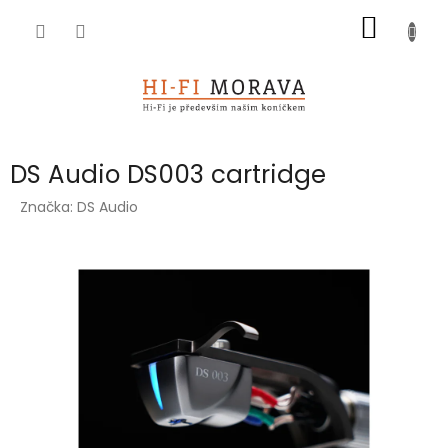
Přejít
NÁKUP
na
obsah
KOŠÍK
DS Audio DS003 cartridge
Značka:
DS Audio