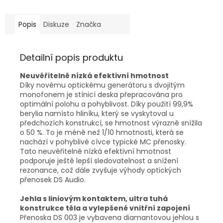
Popis
Diskuze
Značka
Detailní popis produktu
Neuvěřitelně nízká efektivní hmotnost
Díky novému optickému generátoru s dvojitým
monofonem je stínicí deska přepracována pro
optimální polohu a pohyblivost. Díky použití 99,9%
berylia namísto hliníku, který se vyskytoval u
předchozích konstrukcí, se hmotnost výrazně snížila
o 50 %. To je méně než 1/10 hmotnosti, která se
nachází v pohyblivé cívce typické MC přenosky.
Tato neuvěřitelně nízká efektivní hmotnost
podporuje ještě lepší sledovatelnost a snížení
rezonance, což dále zvyšuje výhody optických
přenosek DS Audio.
Jehla s liniovým kontaktem, ultra tuhá
konstrukce těla a vylepšené vnitřní zapojení
Přenoska DS 003 je vybavena diamantovou jehlou s