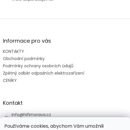
Z
á
p
a
Informace pro vás
t
KONTAKTY
í
Obchodní podmínky
Podmínky ochrany osobních údajů
Zpětný odběr odpadních elektrozařízení
CENÍKY
Kontakt
info
@
hifimorava.cz
+420 722 705 125
Používáme cookies, abychom Vám umožnili