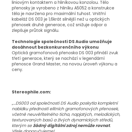
liniovým kontaktem a hliníkovou konzolou. Tělo
přenosky je vyrobeno z hliníku A5052 a konstrukce
těla je navržena pro maximální tuhost. Vnitřní
kabeláž DS 003 je 1,6krát silnější než u optických
přenosek druhé generace, což snižuje odpor a
zlepšuje průtok signálu.
Technologie společnosti DS Audio umožňuje
dosáhnout bezkonkurenčního výkonu
Optická gramofonová přenoska DS 003 přináší zvuk
třetí generace, který se nachází v legendární
přenosce Grand Master, na novou úroveň výkonu a
ceny.
Stereophile.com:
„…DS003 od společnosti DS Audio poskytla kompletní
nabídku předností elitních gramofonových přenosek,
včetně neuvěřitelného ticha, napjatých, melodických,
texturovaných basů a živých dynamických středů,
kterým se
žádný digitální zdroj nemůže rovnat
.
Vřele doporučujeme!