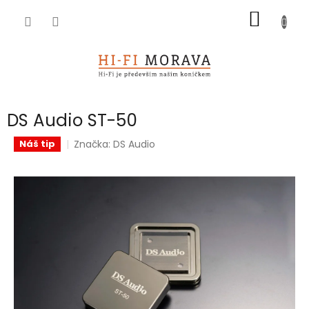
Přejít
NÁKUP
na
obsah
KOŠÍK
DS Audio ST-50
Značka:
DS Audio
Náš tip