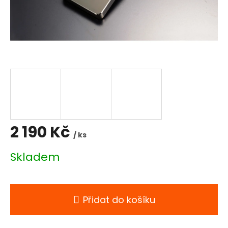
2 190 Kč
/ ks
Měrná
Skladem
cena:
Přidat do košíku