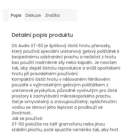
Popis
Diskuze
Značka
Detailní popis produktu
DS Audio ST-50 je špičkový čistič hrotu přenosky,
který používá speciální uretanový gelový polštářek k
bezpečnému odstranění prachu a nečistot z hrotu
bez použití nadměrné síly nebo kapalin. Je navržen
tak, aby zlepšil čistotu reprodukce a snížil opotřebení
hrotu při pravidelném používání.​
Kompaktní čistič hrotu v niklovaném hliníkovém
pouzdře s vyjímatelným gelovým polštářkem z
uretanové pryskyřice, původně vyvinutým pro čisté
prostory k zachytávání mikroskopického prachu.​
Gel je omyvatelný a znovupoužitelný; opláchnutím
vodou se obnoví jeho lepivost a prodlouží se
životnost.​
Jak se používá:
ST-50 položíte na talíř gramofonu nebo jinou
stabilní plochu, poté spustíte raménko tak, aby hrot