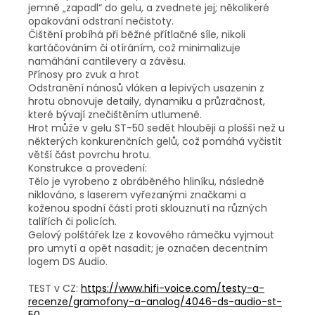
jemně „zapadl“ do gelu, a zvednete jej; několikeré
opakování odstraní nečistoty.​
Čištění probíhá při běžné přítlačné síle, nikoli
kartáčováním či otíráním, což minimalizuje
namáhání cantilevery a závěsu.​
Přínosy pro zvuk a hrot
Odstranění nánosů vláken a lepivých usazenin z
hrotu obnovuje detaily, dynamiku a průzračnost,
které bývají znečištěním utlumené.​
Hrot může v gelu ST-50 sedět hlouběji a plošší než u
některých konkurenčních gelů, což pomáhá vyčistit
větší část povrchu hrotu.​
Konstrukce a provedení:
Tělo je vyrobeno z obráběného hliníku, následně
niklováno, s laserem vyřezanými značkami a
koženou spodní částí proti sklouznutí na různých
talířích či policích.​
Gelový polštářek lze z kovového rámečku vyjmout
pro umytí a opět nasadit; je označen decentním
logem DS Audio.
TEST v CZ:
https://www.hifi-voice.com/testy-a-
recenze/gramofony-a-analog/4046-ds-audio-st-