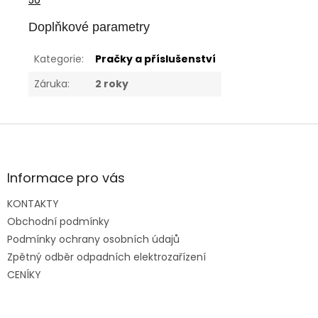
50
Doplňkové parametry
Kategorie
:
Pračky a příslušenství
Záruka
:
2 roky
Z
á
p
a
Informace pro vás
t
KONTAKTY
í
Obchodní podmínky
Podmínky ochrany osobních údajů
Zpětný odběr odpadních elektrozařízení
CENÍKY