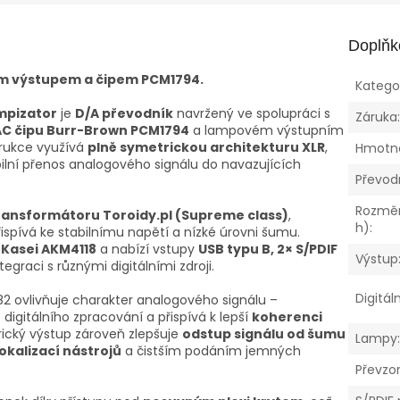
Doplňk
ým výstupem a čipem PCM1794.
Katego
mpizator
je
D/A převodník
navržený ve spolupráci s
Záruka
C čipu Burr-Brown PCM1794
a lampovém výstupním
trukce využívá
plně symetrickou architekturu XLR
,
Hmotn
abilní přenos analogového signálu do navazujících
Převod
Rozměry
ransformátoru Toroidy.pl (Supreme class)
,
h)
:
ispívá ke stabilnímu napětí a nízké úrovni šumu.
 Kasei AKM4118
a nabízí vstupy
USB typu B, 2× S/PDIF
Výstup
egraci s různými digitálními zdroji.
Digitál
2 ovlivňuje charakter analogového signálu –
igitálního zpracování a přispívá k lepší
koherenci
rický výstup zároveň zlepšuje
odstup signálu od šumu
Lampy
lokalizací nástrojů
a čistším podáním jemných
Převzo