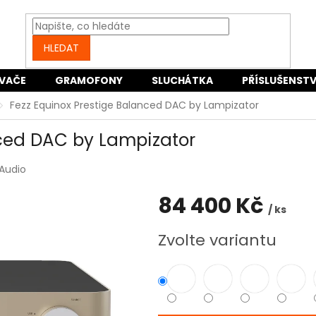
HLEDAT
VAČE
GRAMOFONY
SLUCHÁTKA
PŘÍSLUŠENSTV
Fezz Equinox Prestige Balanced DAC by Lampizator
nced DAC by Lampizator
 Audio
84 400 Kč
/ ks
Měrná
Zvolte variantu
cena: