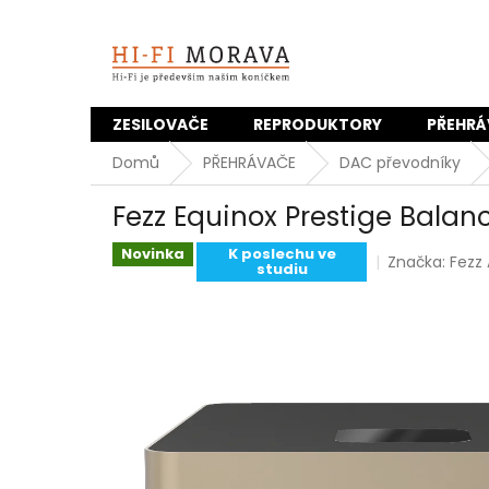
Přejít
na
obsah
ZESILOVAČE
REPRODUKTORY
PŘEHRÁ
Domů
PŘEHRÁVAČE
DAC převodníky
Fezz Equinox Prestige Bala
Novinka
K poslechu ve
Značka:
Fezz
studiu