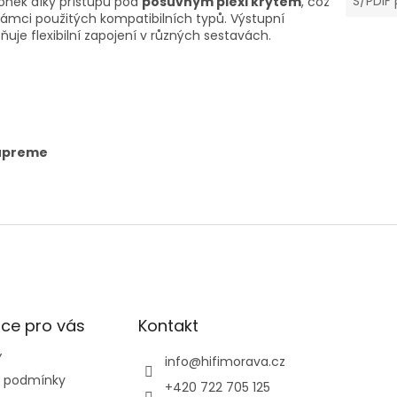
S/PDIF 
nek díky přístupu pod
posuvným plexi krytem
, což
ámci použitých kompatibilních typů. Výstupní
ňuje flexibilní zapojení v různých sestavách.
Supreme
ce pro vás
Kontakt
Y
info
@
hifimorava.cz
 podmínky
+420 722 705 125