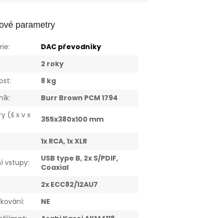
ové parametry
rie
:
DAC převodníky
:
2 roky
ost
:
8 kg
ník
:
Burr Brown PCM 1794
 (š x v x
355x380x100 mm
:
1x RCA, 1x XLR
USB type B, 2x S/PDIF,
ní vstupy
:
Coaxial
:
2x ECC82/12AU7
rkování
:
NE