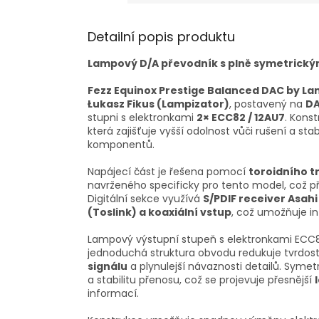
Detailní popis produktu
Lampový D/A převodník s plně symetrick
Fezz Equinox Prestige Balanced DAC by La
Łukasz Fikus (Lampizator)
, postavený na
DA
stupni s elektronkami
2× ECC82 / 12AU7
. Kons
která zajišťuje vyšší odolnost vůči rušení a st
komponentů.
Napájecí část je řešena pomocí
toroidního t
navrženého specificky pro tento model, což př
Digitální sekce využívá
S/PDIF receiver Asahi
(Toslink) a koaxiální vstup
, což umožňuje int
Lampový výstupní stupeň s elektronkami ECC8
jednoduchá struktura obvodu redukuje tvrdost d
signálu
a plynulejší návaznosti detailů. Symet
a stabilitu přenosu, což se projevuje přesnější
informací.