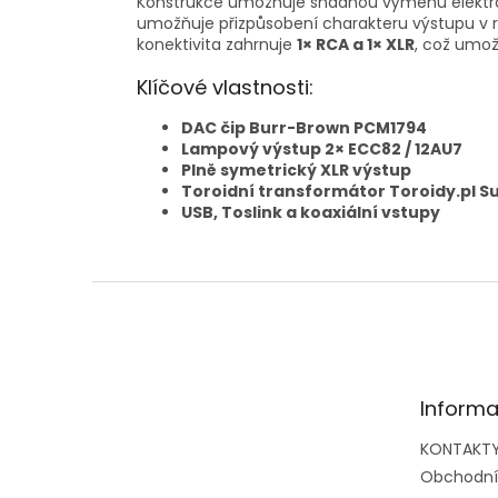
Konstrukce umožňuje snadnou výměnu elektro
umožňuje přizpůsobení charakteru výstupu v r
konektivita zahrnuje
1× RCA a 1× XLR
, což umož
Klíčové vlastnosti:
DAC čip Burr-Brown PCM1794
Lampový výstup 2× ECC82 / 12AU7
Plně symetrický XLR výstup
Toroidní transformátor Toroidy.pl 
USB, Toslink a koaxiální vstupy
Z
á
p
a
t
Informa
í
KONTAKT
Obchodní