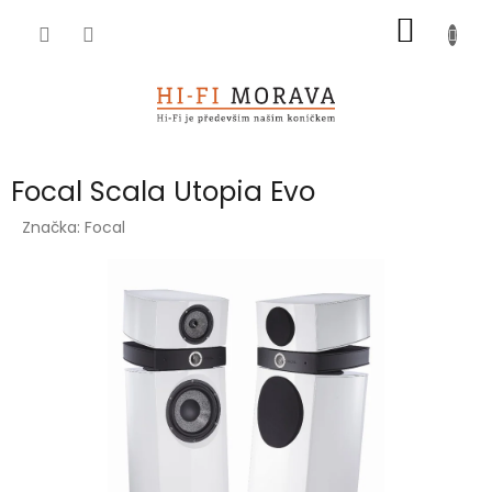
Přejít
NÁKUP
na
obsah
KOŠÍK
Focal Scala Utopia Evo
Značka:
Focal