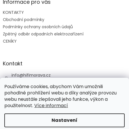
a
Informace pro vás
t
KONTAKTY
í
Obchodní podmínky
Podmínky ochrany osobních údajů
Zpětný odběr odpadních elektrozařízení
CENÍKY
Kontakt
info
@
hifimorava.cz
+420 722 705 125
Používáme cookies, abychom Vám umožnili
+420 774 037 152
pohodlné prohlížení webu a díky analýze provozu
webu neustále zlepšovali jeho funkce, výkon a
HI-FI Morava
použitelnost.
Více informací
Nastavení
Vytvořil Shoptet