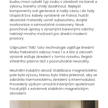
budou moci vyladit typ zvuku v závislosti na barvě a
výkonu, kterého chtějí dosáhnout. Nejlepší
komponenty své generace si našly cestu i do řady
Utopia III Evo: kabely vyrobené ve Francii, hustší
akustické materiály uvnitř subwooferu, dvojité
svorkovnice a samostatné crossovery. Nové
povrchové úpravy s výraznými barevnými odstíny
nabízejí mnoho možností pro dnešní moderní
prostory.
Odpružení TMD: tato technologie zajišťuje lineární
křivku frekvenční odezvy mezi 1 a 4 kHz a zároveň
výrazně snižuje zkreslení v tomto rozsahu. Registr
středního pásma těží z pozoruhodné neutrality.
Neutrální indukční obvod: Stabilizace magnetického
pole byla výzvou, kterou bylo třeba překonat, aby se
zabránilo harmonickému zkreslení a intermodulaci.
Provedený výzkum umožnil inženýrům společnosti
Focal přijít s extrémně stabilním magnetickým
obvodem.