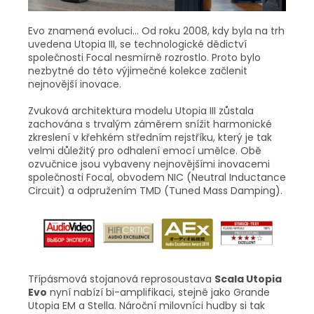
Evo znamená evoluci... Od roku 2008, kdy byla na trh
uvedena Utopia III, se technologické dědictví
společnosti Focal nesmírně rozrostlo. Proto bylo
nezbytné do této výjimečné kolekce začlenit
nejnovější inovace.
Zvuková architektura modelu Utopia III zůstala
zachována s trvalým záměrem snížit harmonické
zkreslení v křehkém středním rejstříku, který je tak
velmi důležitý pro odhalení emocí umělce. Obě
ozvučnice jsou vybaveny nejnovějšími inovacemi
společnosti Focal, obvodem NIC (Neutral Inductance
Circuit) a odpružením TMD (Tuned Mass Damping).
Třípásmová stojanová reprosoustava
Scala Utopia
Evo
nyní nabízí bi-amplifikaci, stejně jako Grande
Utopia EM a Stella. Nároční milovníci hudby si tak