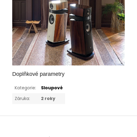
Doplňkové parametry
Kategorie
:
Sloupové
Záruka
:
2 roky
Z
á
p