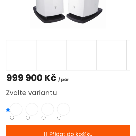
999 900 Kč
/ pár
Měrná
Zvolte variantu
cena:
Přidat do košíku