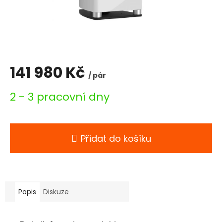
141 980 Kč
/ pár
Měrná
2 - 3 pracovní dny
cena:
Přidat do košíku
Popis
Diskuze