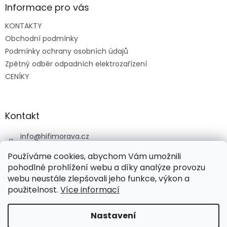
a
Informace pro vás
t
KONTAKTY
í
Obchodní podmínky
Podmínky ochrany osobních údajů
Zpětný odběr odpadních elektrozařízení
CENÍKY
Kontakt
info
@
hifimorava.cz
+420 722 705 125
Používáme cookies, abychom Vám umožnili
+420 774 037 152
pohodlné prohlížení webu a díky analýze provozu
webu neustále zlepšovali jeho funkce, výkon a
HI-FI Morava
použitelnost.
Více informací
Nastavení
Vytvořil Shoptet