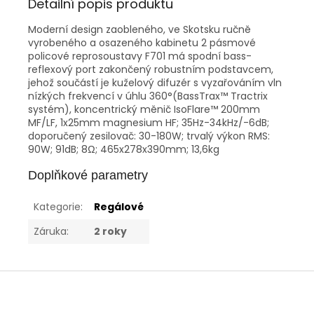
Detailní popis produktu
Moderní design zaobleného, ve Skotsku ručně
vyrobeného a osazeného kabinetu 2 pásmové
policové reprosoustavy F701 má spodní bass-
reflexový port zakončený robustním podstavcem,
jehož součástí je kuželový difuzér s vyzařováním vln
nízkých frekvencí v úhlu 360°(BassTrax™ Tractrix
systém), koncentrický měnič IsoFlare™ 200mm
MF/LF, 1x25mm magnesium HF; 35Hz-34kHz/-6dB;
doporučený zesilovač: 30-180W; trvalý výkon RMS:
90W; 91dB; 8Ω; 465x278x390mm; 13,6kg
Doplňkové parametry
Kategorie
:
Regálové
Záruka
:
2 roky
Z
á
p