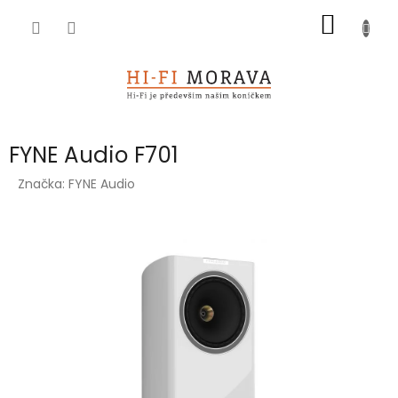
Přejít
NÁKUP
na
obsah
KOŠÍK
FYNE Audio F701
Značka:
FYNE Audio