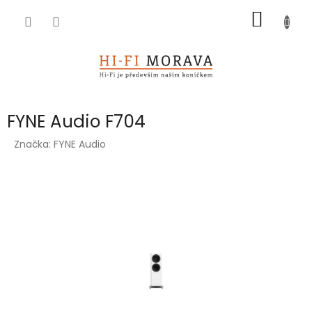
Přejít
NÁKUP
na
obsah
KOŠÍK
FYNE Audio F704
Značka:
FYNE Audio