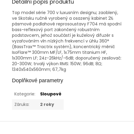
Detailní popis produktu
Top model série 700 v luxusním designu; zaoblený,
ve Skotsku ručně vyrobený a osazený kabinet 2½
pásmové podlahové reprosoustavy F704 má spodní
bass-reflexový port zakončený robustním
podstavcem, jehož součástí je kuželový difuzér s
vyzařováním vln nízkých frekvencí v úhlu 360°
(BassTrax™ Tractrix systém), koncentrický měnič
IsoFlare™ 300mm MF/LF, 1x75mm titanium HF,
1x300mm LF; 24z-26kHz/-6dB; doporučený zesilovač:
20-300W; trvalý výkon RMS: 150W; 96dB; 8Ω;
1340x540x560mm; 67,7kg
Doplňkové parametry
Kategorie
:
Sloupové
Záruka
:
2 roky
Z
á