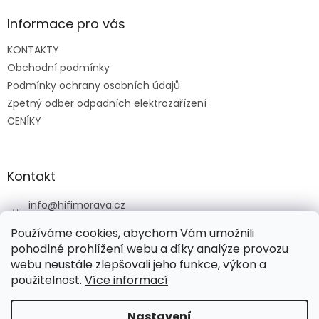
p
a
Informace pro vás
t
KONTAKTY
í
Obchodní podmínky
Podmínky ochrany osobních údajů
Zpětný odběr odpadních elektrozařízení
CENÍKY
Kontakt
info
@
hifimorava.cz
+420 722 705 125
Používáme cookies, abychom Vám umožnili
+420 774 037 152
pohodlné prohlížení webu a díky analýze provozu
webu neustále zlepšovali jeho funkce, výkon a
HI-FI Morava
použitelnost.
Více informací
Nastavení