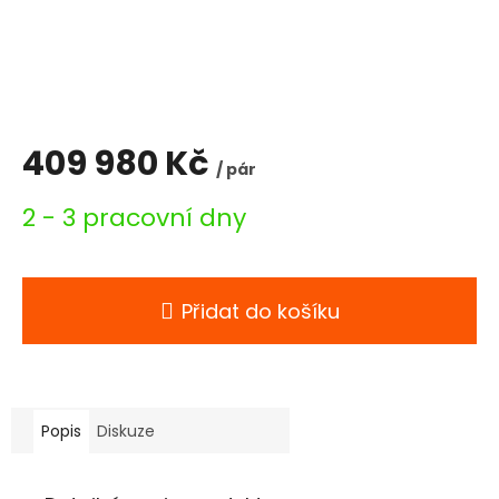
409 980 Kč
/ pár
Měrná
2 - 3 pracovní dny
cena:
Přidat do košíku
Popis
Diskuze