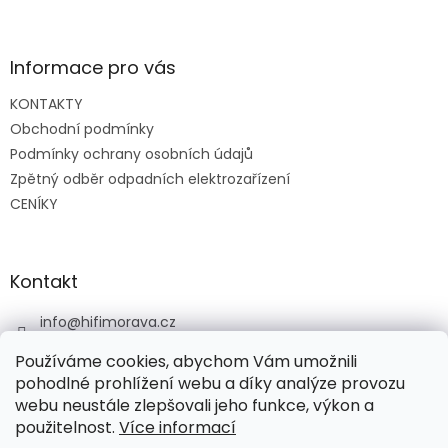
Z
á
p
a
Informace pro vás
t
KONTAKTY
í
Obchodní podmínky
Podmínky ochrany osobních údajů
Zpětný odběr odpadních elektrozařízení
CENÍKY
Kontakt
info
@
hifimorava.cz
+420 722 705 125
Používáme cookies, abychom Vám umožnili
+420 774 037 152
pohodlné prohlížení webu a díky analýze provozu
webu neustále zlepšovali jeho funkce, výkon a
HI-FI Morava
použitelnost.
Více informací