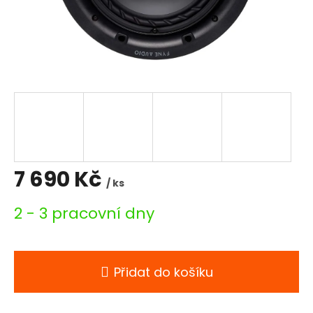
7 690 Kč
/ ks
Měrná
2 - 3 pracovní dny
cena:
Přidat do košíku