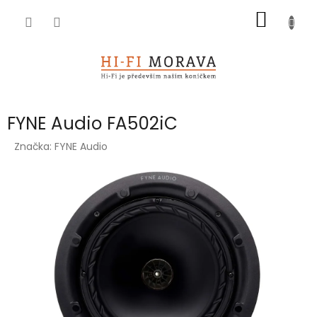
Přejít
NÁKUP
na
obsah
KOŠÍK
FYNE Audio FA502iC
Značka:
FYNE Audio