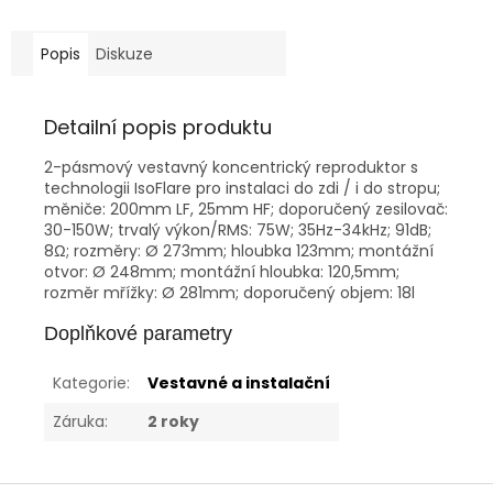
Popis
Diskuze
Detailní popis produktu
2-pásmový vestavný koncentrický reproduktor s
technologii IsoFlare pro instalaci do zdi / i do stropu;
měniče: 200mm LF, 25mm HF; doporučený zesilovač:
30-150W; trvalý výkon/RMS: 75W; 35Hz-34kHz; 91dB;
8Ω; rozměry: Ø 273mm; hloubka 123mm; montážní
otvor: Ø 248mm; montážní hloubka: 120,5mm;
rozměr mřížky: Ø 281mm; doporučený objem: 18l
Doplňkové parametry
Kategorie
:
Vestavné a instalační
Záruka
:
2 roky