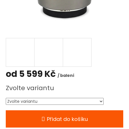
od
5 599 Kč
/ balení
Měrná
Zvolte variantu
cena:
Přidat do košíku