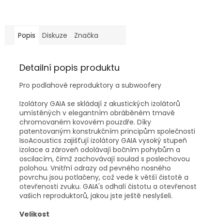
Popis
Diskuze
Značka
Detailní popis produktu
Pro podlahové reproduktory a subwoofery
Izolátory GAIA se skládají z akustických izolátorů
umístěných v elegantním obráběném tmavě
chromovaném kovovém pouzdře. Díky
patentovaným konstrukčním principům společnosti
IsoAcoustics zajišťují izolátory GAIA vysoký stupeň
izolace a zároveň odolávají bočním pohybům a
oscilacím, čímž zachovávají soulad s poslechovou
polohou. Vnitřní odrazy od pevného nosného
povrchu jsou potlačeny, což vede k větší čistotě a
otevřenosti zvuku. GAIA's odhalí čistotu a otevřenost
vašich reproduktorů, jakou jste ještě neslyšeli.
Velikost