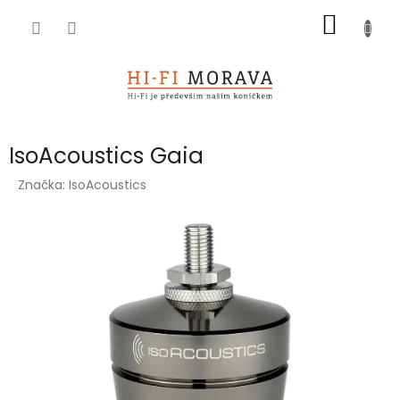
Přejít
NÁKUP
na
obsah
KOŠÍK
IsoAcoustics Gaia
Značka:
IsoAcoustics