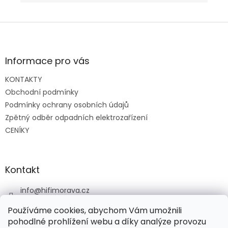
Z
á
p
a
Informace pro vás
t
KONTAKTY
í
Obchodní podmínky
Podmínky ochrany osobních údajů
Zpětný odběr odpadních elektrozařízení
CENÍKY
Kontakt
info
@
hifimorava.cz
+420 722 705 125
Používáme cookies, abychom Vám umožnili
+420 774 037 152
pohodlné prohlížení webu a díky analýze provozu