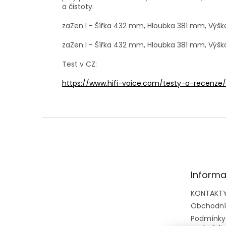
a čistoty.
zaZen I - Šířka 432 mm, Hloubka 381 mm, Výšk
zaZen I - Šířka 432 mm, Hloubka 381 mm, Výšk
Test v CZ:
https://www.hifi-voice.com/testy-a-recenze/p
Z
á
p
a
t
Informa
í
KONTAKT
Obchodní
Podmínky