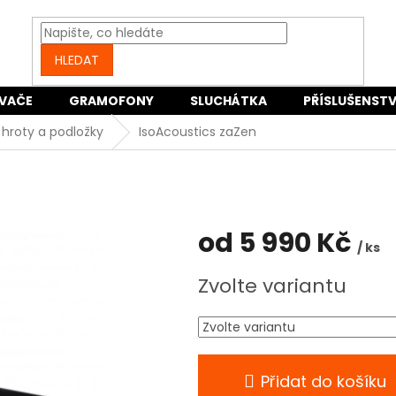
HLEDAT
VAČE
GRAMOFONY
SLUCHÁTKA
PŘÍSLUŠENSTV
hroty a podložky
IsoAcoustics zaZen
od
5 990 Kč
/ ks
Měrná
Zvolte variantu
cena:
Přidat do košíku