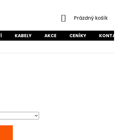
NÁKUPNÍ
Prázdný košík
KOŠÍK
Í
KABELY
AKCE
CENÍKY
KONTAKTY