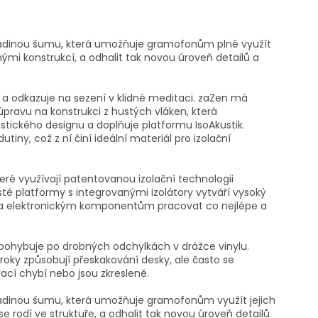
hladinou šumu, která umožňuje gramofonům plně využít
ými konstrukcí, a odhalit tak novou úroveň detailů a
 odkazuje na sezení v klidné meditaci. zaZen má
pravu na konstrukci z hustých vláken, která
stického designu a doplňuje platformu IsoAkustik.
iny, což z ní činí ideální materiál pro izolační
eré využívají patentovanou izolační technologii
té platformy s integrovanými izolátory vytváří vysoký
a elektronickým komponentům pracovat co nejlépe a
 pohybuje po drobných odchylkách v drážce vinylu.
kroky způsobují přeskakování desky, ale často se
brací chybí nebo jsou zkreslené.
hladinou šumu, která umožňuje gramofonům využít jejich
 se rodí ve struktuře, a odhalit tak novou úroveň detailů