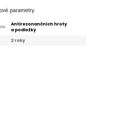
ové parametry
Antirezonančních hroty
rie
:
a podložky
:
2 roky