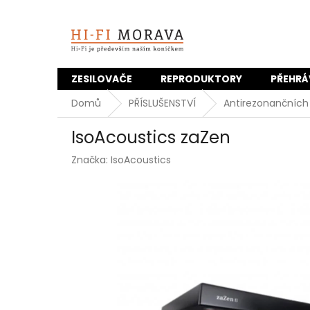
Přejít
na
obsah
ZESILOVAČE
REPRODUKTORY
PŘEHRÁ
Domů
PŘÍSLUŠENSTVÍ
Antirezonančních 
IsoAcoustics zaZen
Značka:
IsoAcoustics