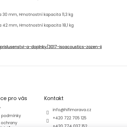
a 30 mm, Hmotnostní kapacita 11,3 kg
a 42 mm, Hmotnostní kapacita 18,1 kg
rislusenstvi-a-doplnky/3017-isoacoustics-zazen-ii
ce pro vás
Kontakt
Y
info
@
hifimorava.cz
 podmínky
+420 722 705 125
 ochrany
+420 774 037 152