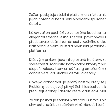
ZaZen poskytuje stabilní platformu s nízkou 
jejich potenciál bez rušení vibracemi způsoben
čistoty.
Název zaZen pochází ze zenového buddhismu a
elegantní středně lesklou černou povrchovou ú
představuje ideální kombinaci vizuálního a aku
Platforma je velmi hustá a neobsahuje žádné dut
platformu.
Klíčovým prvkem jsou integrované izolátory, kt
společnosti IsoAkustik. Kombinace hmoty z hus
stupeň izolace, který umožňuje gramofonům 
odhalit větší akustickou čistotu a detaily.
Chvějka gramofonu je jemný nástroj, který se
Problémy se objevují při vyšších hlasitostech, 
přehlížejí jemnější detaily, které v důsledku vi
ZaZen poskytuje stabilní platformu s nízkou 
plný potenciál bez rušivých vlivů vibrací, které