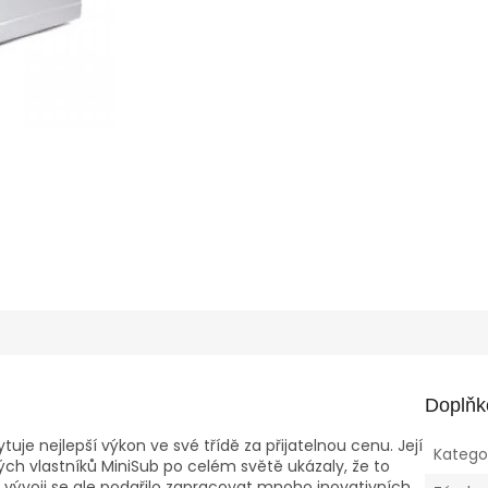
Doplňk
uje nejlepší výkon ve své třídě za přijatelnou cenu. Její
Katego
ých vlastníků MiniSub po celém světě ukázaly, že to
vývoji se ale podařilo zapracovat mnoho inovativních