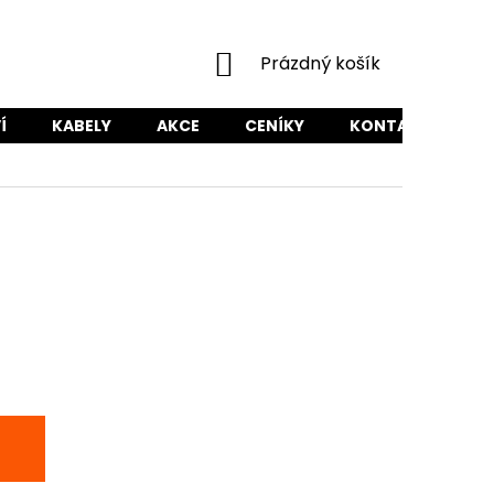
NÁKUPNÍ
Prázdný košík
KOŠÍK
Í
KABELY
AKCE
CENÍKY
KONTAKTY