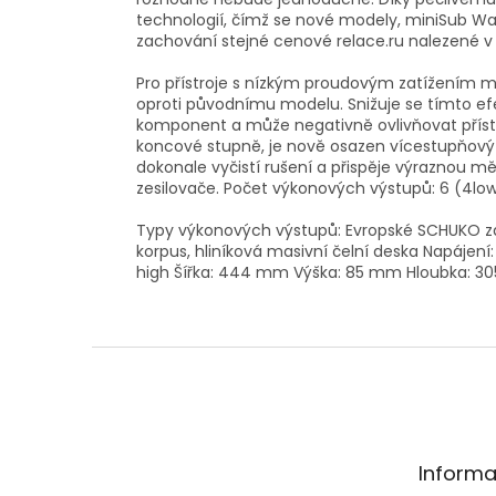
technologií, čímž se nové modely, miniSub Wav
zachování stejné cenové relace.ru nalezené v
Pro přístroje s nízkým proudovým zatížením m
oproti původnímu modelu. Snižuje se tímto ef
komponent a může negativně ovlivňovat přístroj
koncové stupně, je nově osazen vícestupňový f
dokonale vyčistí rušení a přispěje výraznou 
zesilovače. Počet výkonových výstupů: 6 (4lo
Typy výkonových výstupů: Evropské SCHUKO zá
korpus, hliníková masivní čelní deska Napájení
high Šířka: 444 mm Výška: 85 mm Hloubka: 305
Z
á
p
a
t
Informa
í