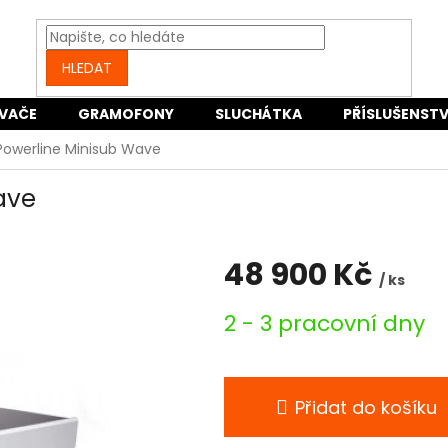
HLEDAT
VAČE
GRAMOFONY
SLUCHÁTKA
PŘÍSLUŠENSTV
Powerline Minisub Wave
ave
48 900 Kč
/ ks
Měrná
2 - 3 pracovní dny
cena:
Přidat do košíku