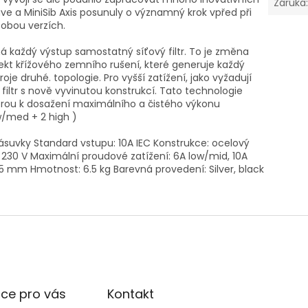
Záruka
e a MiniSib Axis posunuly o významný krok vpřed při
 obou verzích.
á každý výstup samostatný síťový filtr. To je změna
ekt křížového zemního rušení, které generuje každý
e druhé. topologie. Pro vyšší zatížení, jako vyžadují
iltr s nově vyvinutou konstrukcí. Tato technologie
měrou k dosažení maximálního a čistého výkonu
w/med + 2 high )
suvky Standard vstupu: 10A IEC Konstrukce: ocelový
: 230 V Maximální proudové zatížení: 6A low/mid, 10A
 mm Hmotnost: 6.5 kg Barevná provedení: Silver, black
ce pro vás
Kontakt