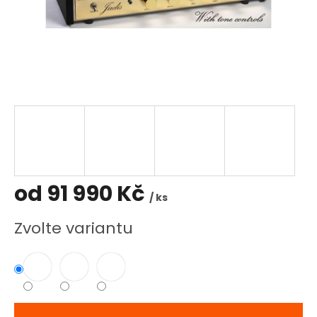
od
91 990 Kč
/ ks
Měrná
Zvolte variantu
cena: