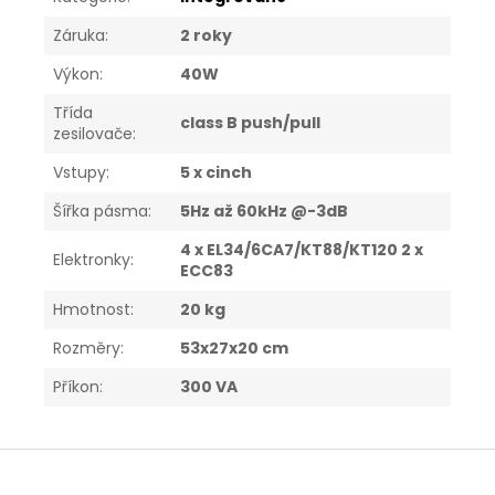
Záruka
:
2 roky
Výkon
:
40W
Třída
class B push/pull
zesilovače
:
Vstupy
:
5 x cinch
Šířka pásma
:
5Hz až 60kHz @-3dB
4 x EL34/6CA7/KT88/KT120 2 x
Elektronky
:
ECC83
Hmotnost
:
20 kg
Rozměry
:
53x27x20 cm
Příkon
:
300 VA
Z
á