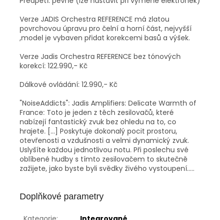
Předpětí: pevné (lze nastavit při výměně elektronek)
Verze JADIS Orchestra REFERENCE má zlatou
povrchovou úpravu pro čelní a horní část, nejvyšší
,model je vybaven přidat korekcemi basů a výšek.
Verze Jadis Orchestra REFERENCE bez tónových
korekcí: 122.990,- Kč
Dálkové ovládání: 12.990,- Kč
"NoiseAddicts": Jadis Amplifiers: Delicate Warmth of
France: Toto je jeden z těch zesilovačů, které
nabízejí fantastický zvuk bez ohledu na to, co
hrajete. […] Poskytuje dokonalý pocit prostoru,
otevřenosti a vzdušnosti a velmi dynamický zvuk.
Uslyšíte každou jednotlivou notu. Při poslechu své
oblíbené hudby s tímto zesilovačem to skutečně
zažijete, jako byste byli svědky živého vystoupení.....
Doplňkové parametry
Kategorie
:
Integrované