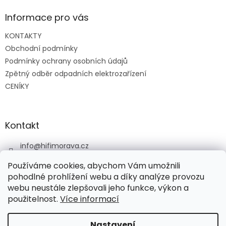
p
a
Informace pro vás
t
KONTAKTY
í
Obchodní podmínky
Podmínky ochrany osobních údajů
Zpětný odběr odpadních elektrozařízení
CENÍKY
Kontakt
info
@
hifimorava.cz
+420 722 705 125
Používáme cookies, abychom Vám umožnili
+420 774 037 152
pohodlné prohlížení webu a díky analýze provozu
webu neustále zlepšovali jeho funkce, výkon a
HI-FI Morava
použitelnost.
Více informací
Nastavení