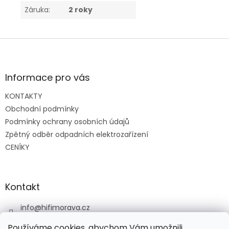
Záruka
:
2 roky
Z
á
p
a
Informace pro vás
t
KONTAKTY
í
Obchodní podmínky
Podmínky ochrany osobních údajů
Zpětný odběr odpadních elektrozařízení
CENÍKY
Kontakt
info
@
hifimorava.cz
+420 722 705 125
Používáme cookies, abychom Vám umožnili