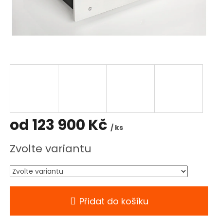
od
123 900 Kč
/ ks
Měrná
Zvolte variantu
cena:
Přidat do košíku