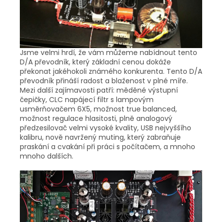
Jsme velmi hrdí, že vám můžeme nabídnout tento
D/A převodník, který základní cenou dokáže
překonat jakéhokoli známého konkurenta. Tento D/A
převodník přináší radost a blaženost v plné míře.
Mezi další zajímavosti patří: měděné výstupní
čepičky, CLC napájecí filtr s lampovým
usměrňovačem 6X5, možnost true balanced,
možnost regulace hlasitosti, plně analogový
předzesilovač velmi vysoké kvality, USB nejvyššího
kalibru, nově navržený muting, který zabraňuje
praskání a cvakání při práci s počítačem, a mnoho
mnoho dalších.