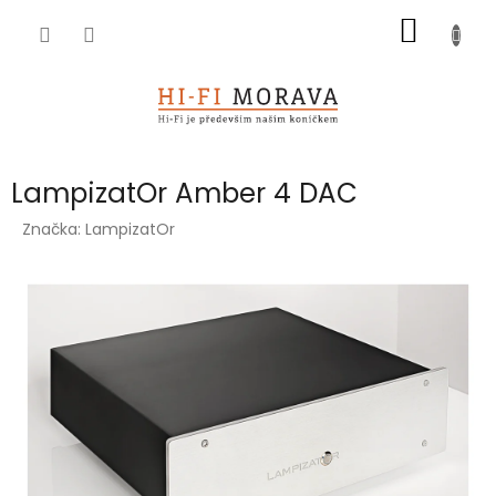
Přejít
NÁKUP
na
obsah
KOŠÍK
LampizatOr Amber 4 DAC
Značka:
LampizatOr