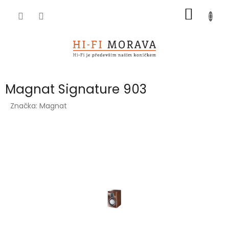
Přejít
NÁKUP
na
obsah
KOŠÍK
Magnat Signature 903
Značka:
Magnat