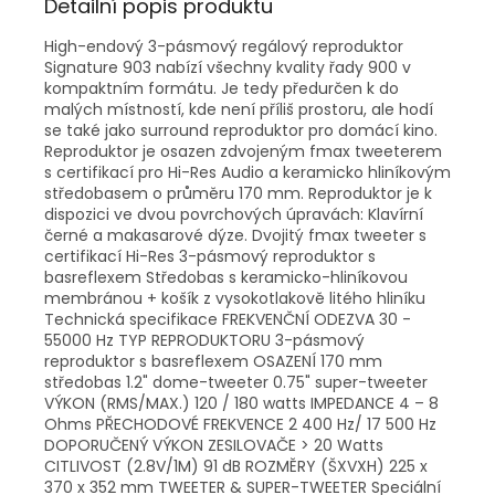
Detailní popis produktu
High-endový 3-pásmový regálový reproduktor
Signature 903 nabízí všechny kvality řady 900 v
kompaktním formátu. Je tedy předurčen k do
malých místností, kde není příliš prostoru, ale hodí
se také jako surround reproduktor pro domácí kino.
Reproduktor je osazen zdvojeným fmax tweeterem
s certifikací pro Hi-Res Audio a keramicko hliníkovým
středobasem o průměru 170 mm. Reproduktor je k
dispozici ve dvou povrchových úpravách: Klavírní
černé a makasarové dýze. Dvojitý fmax tweeter s
certifikací Hi-Res 3-pásmový reproduktor s
basreflexem Středobas s keramicko-hliníkovou
membránou + košík z vysokotlakově litého hliníku
Technická specifikace FREKVENČNÍ ODEZVA 30 -
55000 Hz TYP REPRODUKTORU 3-pásmový
reproduktor s basreflexem OSAZENÍ 170 mm
středobas 1.2" dome-tweeter 0.75" super-tweeter
VÝKON (RMS/MAX.) 120 / 180 watts IMPEDANCE 4 – 8
Ohms PŘECHODOVÉ FREKVENCE 2 400 Hz/ 17 500 Hz
DOPORUČENÝ VÝKON ZESILOVAČE > 20 Watts
CITLIVOST (2.8V/1M) 91 dB ROZMĚRY (ŠXVXH) 225 x
370 x 352 mm TWEETER & SUPER-TWEETER Speciální