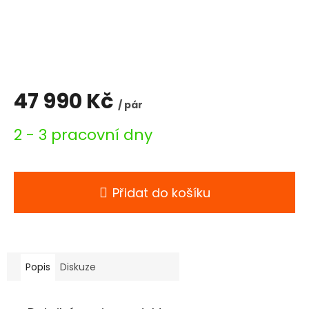
47 990 Kč
/ pár
Měrná
2 - 3 pracovní dny
cena:
Přidat do košíku
Popis
Diskuze