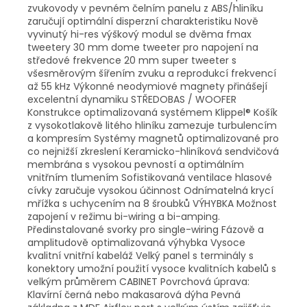
zvukovody v pevném čelním panelu z ABS/hliníku
zaručují optimální disperzní charakteristiku Nově
vyvinutý hi-res výškový modul se dvěma fmax
tweetery 30 mm dome tweeter pro napojení na
středové frekvence 20 mm super tweeter s
všesměrovým šířením zvuku a reprodukcí frekvencí
až 55 kHz Výkonné neodymiové magnety přinášejí
excelentní dynamiku STŘEDOBAS / WOOFER
Konstrukce optimalizovaná systémem Klippel® Košík
z vysokotlakově litého hliníku zamezuje turbulencím
a kompresím Systémy magnetů optimalizované pro
co nejnižší zkreslení Keramicko-hliníková sendvičová
membrána s vysokou pevností a optimálním
vnitřním tlumením Sofistikovaná ventilace hlasové
cívky zaručuje vysokou účinnost Odnímatelná krycí
mřížka s uchycením na 8 šroubků VÝHYBKA Možnost
zapojení v režimu bi-wiring a bi-amping.
Předinstalované svorky pro single-wiring Fázově a
amplitudově optimalizovaná výhybka Vysoce
kvalitní vnitřní kabeláž Velký panel s terminály s
konektory umožní použití vysoce kvalitních kabelů s
velkým průměrem CABINET Povrchová úprava:
Klavírní černá nebo makasarová dýha Pevná