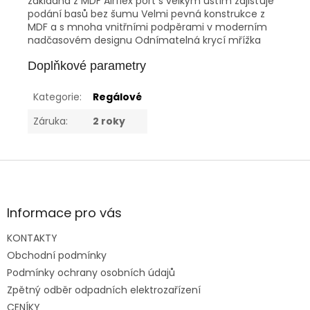
základna z MDF Airflex port s velkým ústím zajišťuje
podání basů bez šumu Velmi pevná konstrukce z
MDF a s mnoha vnitřními podpěrami v moderním
nadčasovém designu Odnímatelná krycí mřížka
Doplňkové parametry
Kategorie
:
Regálové
Záruka
:
2 roky
Z
á
p
a
Informace pro vás
t
KONTAKTY
í
Obchodní podmínky
Podmínky ochrany osobních údajů
Zpětný odběr odpadních elektrozařízení
CENÍKY