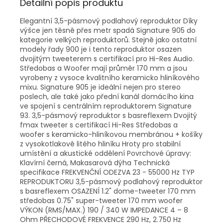
Detailní popis produktu
Elegantní 3,5-pásmový podlahový reproduktor Díky
výšce jen těsně přes metr spadá Signature 905 do
kategorie velkých reproduktorů. Stejně jako ostatní
modely řady 900 je i tento reproduktor osazen
dvojitým tweeterem s certifikací pro Hi-Res Audio.
Středobas a Woofer mají průměr 170 mm a jsou
vyrobeny z vysoce kvalitního keramicko hliníkového
mixu. Signature 905 je ideální nejen pro stereo
poslech, ale také jako přední kanál domácího kina
ve spojení s centrálním reproduktorem Signature
93. 3,5-pásmový reproduktor s basreflexem Dvojitý
fmax tweeter s certifikací Hi-Res Středobas a
woofer s keramicko-hliníkovou membránou + košíky
z vysokotlakově litého hliníku Hroty pro stabilní
umístění a akustické oddělení Povrchové úpravy:
Klavírní černá, Makasarová dýha Technická
specifikace FREKVENČNÍ ODEZVA 23 - 55000 Hz TYP
REPRODUKTORU 3,5-pásmový podlahový reproduktor
s basreflexem OSAZENÍ 1.2" dome-tweeter 170 mm
středobas 0.75" super-tweeter 170 mm woofer
VÝKON (RMS/MAX.) 190 / 340 W IMPEDANCE 4 – 8
Ohm PŘECHODOVÉ FREKVENCE 290 Hz, 2.750 Hz