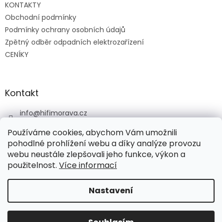
KONTAKTY
í
Obchodní podmínky
Podmínky ochrany osobních údajů
Zpětný odběr odpadních elektrozařízení
CENÍKY
Kontakt
info
@
hifimorava.cz
+420 722 705 125
Používáme cookies, abychom Vám umožnili
+420 774 037 152
pohodlné prohlížení webu a díky analýze provozu
webu neustále zlepšovali jeho funkce, výkon a
HI-FI Morava
použitelnost.
Více informací
Nastavení
Vytvořil Shoptet