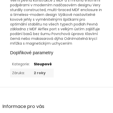
Velmi pevná konstrukce z MDF a s mnoha vnitřními
podpěrami v moderním nadčasovém designu Very
sturdily constructed, multi-braced MDF enclosure in
a timeless-modern design Výškově nastavitelné
kovové jehly s vyměnitelnými špičkami pro
optimální stabilitu na všech typech podlah Pevná
základna z MDF Airflex port s velkým ústím zajišťuje
podání basů bez šumu Povrchová úprava: Klavírní
černá nebo makasarová dýha Odnímatelná krycí
mřížka s magnetickým uchycením
Doplňkové parametry
Kategorie
:
Sloupové
Záruka
:
2 roky
Z
á
p
a
Informace pro vás
t