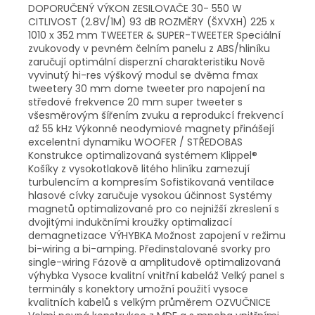
DOPORUČENÝ VÝKON ZESILOVAČE 30- 550 W
CITLIVOST (2.8V/1M) 93 dB ROZMĚRY (ŠXVXH) 225 x
1010 x 352 mm TWEETER & SUPER-TWEETER Speciální
zvukovody v pevném čelním panelu z ABS/hliníku
zaručují optimální disperzní charakteristiku Nově
vyvinutý hi-res výškový modul se dvěma fmax
tweetery 30 mm dome tweeter pro napojení na
středové frekvence 20 mm super tweeter s
všesměrovým šířením zvuku a reprodukcí frekvencí
až 55 kHz Výkonné neodymiové magnety přinášejí
excelentní dynamiku WOOFER / STŘEDOBAS
Konstrukce optimalizovaná systémem Klippel®
Košíky z vysokotlakově litého hliníku zamezují
turbulencím a kompresím Sofistikovaná ventilace
hlasové cívky zaručuje vysokou účinnost Systémy
magnetů optimalizované pro co nejnižší zkreslení s
dvojitými indukčními kroužky optimalizací
demagnetizace VÝHYBKA Možnost zapojení v režimu
bi-wiring a bi-amping. Předinstalované svorky pro
single-wiring Fázově a amplitudově optimalizovaná
výhybka Vysoce kvalitní vnitřní kabeláž Velký panel s
terminály s konektory umožní použití vysoce
kvalitních kabelů s velkým průměrem OZVUČNICE