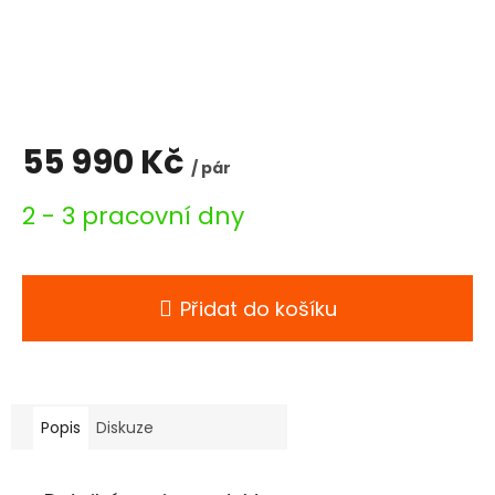
55 990 Kč
/ pár
Měrná
2 - 3 pracovní dny
cena:
Přidat do košíku
Popis
Diskuze