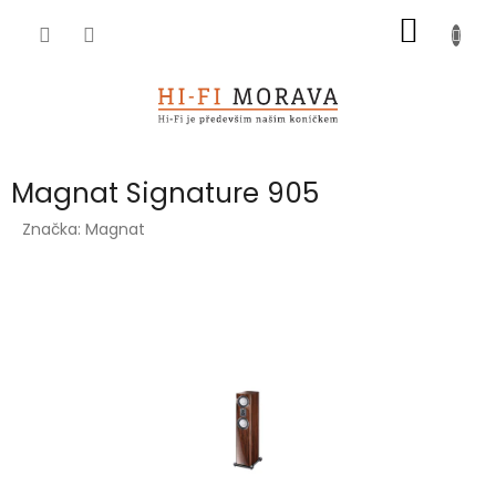
Přejít
NÁKUP
na
obsah
KOŠÍK
Magnat Signature 905
Značka:
Magnat