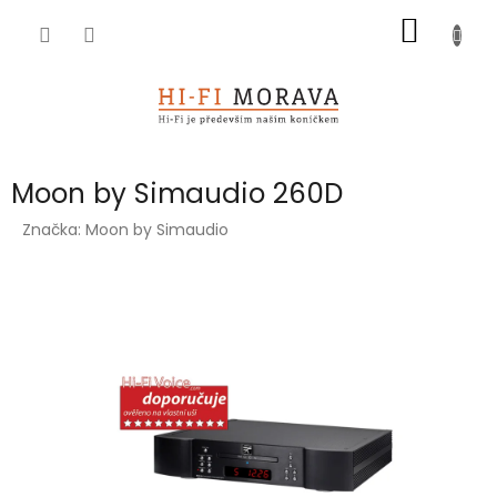
Přejít
NÁKUP
na
obsah
KOŠÍK
Moon by Simaudio 260D
Značka:
Moon by Simaudio