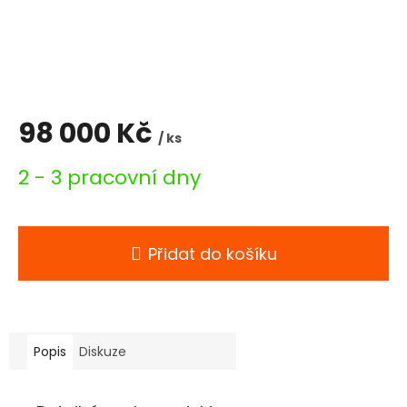
98 000 Kč
/ ks
Měrná
2 - 3 pracovní dny
cena:
Přidat do košíku
Popis
Diskuze