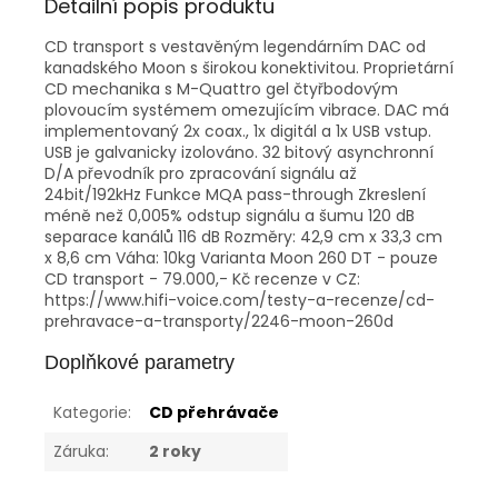
Detailní popis produktu
CD transport s vestavěným legendárním DAC od
kanadského Moon s širokou konektivitou. Proprietární
CD mechanika s M-Quattro gel čtyřbodovým
plovoucím systémem omezujícím vibrace. DAC má
implementovaný 2x coax., 1x digitál a 1x USB vstup.
USB je galvanicky izolováno. 32 bitový asynchronní
D/A převodník pro zpracování signálu až
24bit/192kHz Funkce MQA pass-through Zkreslení
méně než 0,005% odstup signálu a šumu 120 dB
separace kanálů 116 dB Rozměry: 42,9 cm x 33,3 cm
x 8,6 cm Váha: 10kg Varianta Moon 260 DT - pouze
CD transport - 79.000,- Kč recenze v CZ:
https://www.hifi-voice.com/testy-a-recenze/cd-
prehravace-a-transporty/2246-moon-260d
Doplňkové parametry
Kategorie
:
CD přehrávače
Záruka
:
2 roky