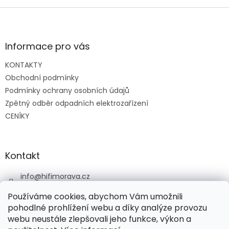
Z
á
p
a
Informace pro vás
t
KONTAKTY
í
Obchodní podmínky
Podmínky ochrany osobních údajů
Zpětný odběr odpadních elektrozařízení
CENÍKY
Kontakt
info
@
hifimorava.cz
+420 722 705 125
Používáme cookies, abychom Vám umožnili
+420 774 037 152
pohodlné prohlížení webu a díky analýze provozu
webu neustále zlepšovali jeho funkce, výkon a
HI-FI Morava