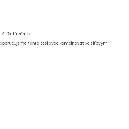
í 10letá záruka
doporučujeme tento zesilovač kombinovat se síťovým