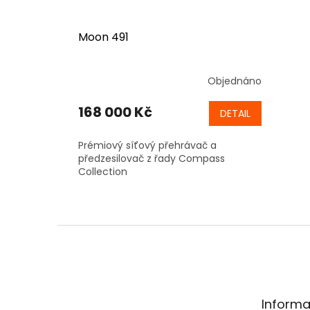
Moon 491
Objednáno
168 000 Kč
DETAIL
Prémiový síťový přehrávač a
předzesilovač z řady Compass
Collection
Z
á
p
a
t
Informa
í