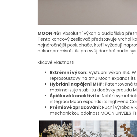
MOON 461
: Absolutní výkon a audiofilská přes
Tento koncový zesilovač představuje vrchol k
nejnáročnější posluchače, kteří vyžadují napr
nekompromisní sílu pro svůj domácí audio sy
Klíčové vlastnosti
Extrémní výkon:
Výstupní výkon 450 W 
reprosoustavy na trhu
Moon expands its 
Hybridní napájení MHP:
Patentovaná te
maximalizuje stabilitu dodávky proudu
M
Špičková konektivita:
Nabízí symetrick
integraci
Moon expands its high-end Comp
Prémiové zpracování:
Ruční výroba v 
mechanickou odolnost
MOON UNVEILS TH