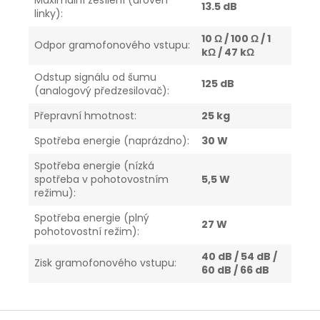
Maximální zesílení (úroveň
13.5 dB
linky)
:
10 Ω / 100 Ω / 1
Odpor gramofonového vstupu
:
kΩ / 47 kΩ
Odstup signálu od šumu
125 dB
(analogový předzesilovač)
:
Přepravní hmotnost
:
25 kg
Spotřeba energie (naprázdno)
:
30 W
Spotřeba energie (nízká
spotřeba v pohotovostním
5,5 W
režimu)
:
Spotřeba energie (plný
27 W
pohotovostní režim)
:
40 dB / 54 dB /
Zisk gramofonového vstupu
:
60 dB / 66 dB
Z