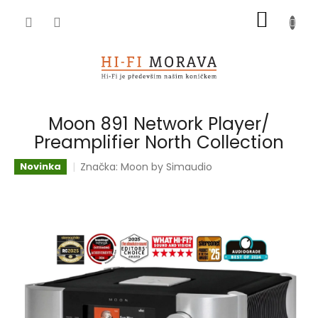
Přejít
NÁKUP
na
obsah
KOŠÍK
Moon 891 Network Player/
Preamplifier North Collection
Značka:
Moon by Simaudio
Novinka