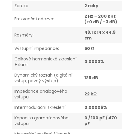
Záruka
:
2 roky
2 Hz – 200 kHz
Frekvenční odezva
:
(+0 dB / –3 dB)
48.1 x 14 x 44.9
Rozměry
:
cm
Výstupní impedance
:
50 Ω
Celkové harmonické zkreslení
0.0003%
+ šum
:
Dynamický rozsah (digitální
125 dB
vstup, pevný výstup)
:
Impedance analogového
22 kΩ
vstupu
:
Intermodulační zkreslení
:
0.00006%
Kapacita gramofonového
0 / 100 pF / 470
vstupu
:
pF