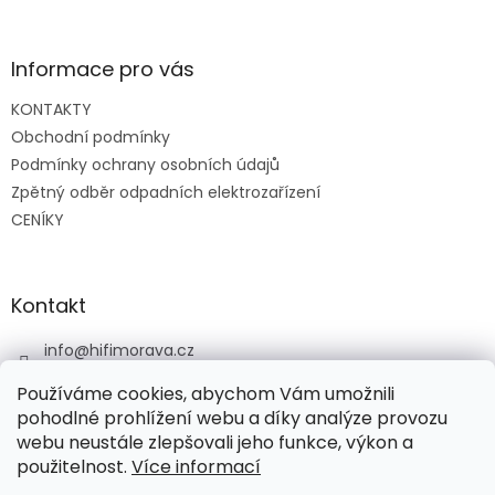
á
p
a
Informace pro vás
t
KONTAKTY
í
Obchodní podmínky
Podmínky ochrany osobních údajů
Zpětný odběr odpadních elektrozařízení
CENÍKY
Kontakt
info
@
hifimorava.cz
+420 722 705 125
Používáme cookies, abychom Vám umožnili
+420 774 037 152
pohodlné prohlížení webu a díky analýze provozu
webu neustále zlepšovali jeho funkce, výkon a
HI-FI Morava
použitelnost.
Více informací