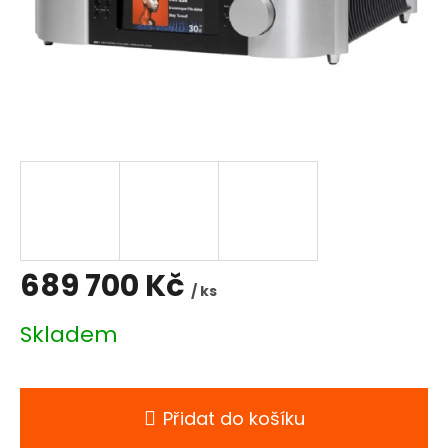
689 700 Kč
/ ks
Měrná
Skladem
cena:
Přidat do košíku