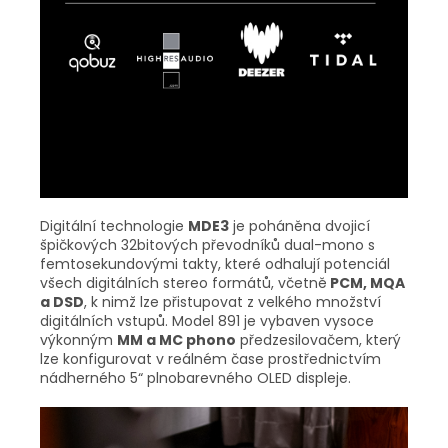
Digitální technologie
MDE3
je poháněna dvojicí
špičkových 32bitových převodníků dual-mono s
femtosekundovými takty, které odhalují potenciál
všech digitálních stereo formátů, včetně
PCM, MQA
a DSD
, k nimž lze přistupovat z velkého množství
digitálních vstupů. Model 891 je vybaven vysoce
výkonným
MM a MC phono
předzesilovačem, který
lze konfigurovat v reálném čase prostřednictvím
nádherného 5“ plnobarevného OLED displeje.