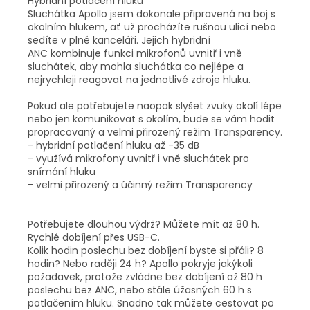
Hybridní potlačení hluku
Sluchátka Apollo jsem dokonale připravená na boj s
okolním hlukem, ať už procházíte rušnou ulicí nebo
sedíte v plné kanceláři. Jejich hybridní
ANC kombinuje funkci mikrofonů uvnitř i vně
sluchátek, aby mohla sluchátka co nejlépe a
nejrychleji reagovat na jednotlivé zdroje hluku.
Pokud ale potřebujete naopak slyšet zvuky okolí lépe
nebo jen komunikovat s okolím, bude se vám hodit
propracovaný a velmi přirozený režim Transparency.
- hybridní potlačení hluku až -35 dB
- využívá mikrofony uvnitř i vně sluchátek pro
snímání hluku
- velmi přirozený a účinný režim Transparency
Potřebujete dlouhou výdrž? Můžete mít až 80 h.
Rychlé dobíjení přes USB-C.
Kolik hodin poslechu bez dobíjení byste si přáli? 8
hodin? Nebo raději 24 h? Apollo pokryje jakýkoli
požadavek, protože zvládne bez dobíjení až 80 h
poslechu bez ANC, nebo stále úžasných 60 h s
potlačením hluku. Snadno tak můžete cestovat po