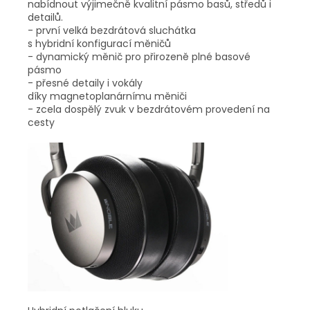
nabídnout výjimečně kvalitní pásmo basů, středů i
detailů.
- první velká bezdrátová sluchátka
s hybridní konfigurací měničů
- dynamický měnič pro přirozeně plné basové
pásmo
- přesné detaily i vokály
díky magnetoplanárnímu měniči
- zcela dospělý zvuk v bezdrátovém provedení na
cesty