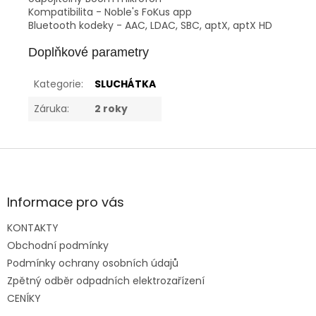
Kompatibilita - Noble's FoKus app
Bluetooth kodeky - AAC, LDAC, SBC, aptX, aptX HD
Doplňkové parametry
Kategorie
:
SLUCHÁTKA
Záruka
:
2 roky
Z
á
p
a
Informace pro vás
t
KONTAKTY
í
Obchodní podmínky
Podmínky ochrany osobních údajů
Zpětný odběr odpadních elektrozařízení
CENÍKY