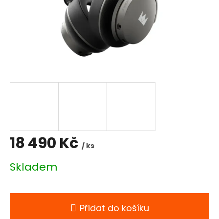
18 490 Kč
/ ks
Měrná
Skladem
cena:
Přidat do košíku