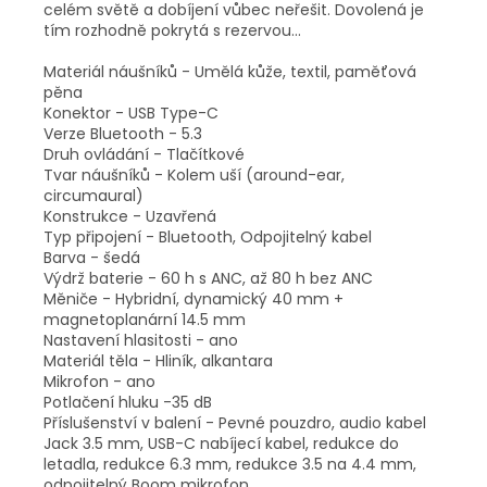
celém světě a dobíjení vůbec neřešit. Dovolená je
tím rozhodně pokrytá s rezervou...
Materiál náušníků - Umělá kůže, textil, paměťová
pěna
Konektor - USB Type-C
Verze Bluetooth - 5.3
Druh ovládání - Tlačítkové
Tvar náušníků - Kolem uší (around-ear,
circumaural)
Konstrukce - Uzavřená
Typ připojení - Bluetooth, Odpojitelný kabel
Barva - šedá
Výdrž baterie - 60 h s ANC, až 80 h bez ANC
Měniče - Hybridní, dynamický 40 mm +
magnetoplanární 14.5 mm
Nastavení hlasitosti - ano
Materiál těla - Hliník, alkantara
Mikrofon - ano
Potlačení hluku -35 dB
Příslušenství v balení - Pevné pouzdro, audio kabel
Jack 3.5 mm, USB-C nabíjecí kabel, redukce do
letadla, redukce 6.3 mm, redukce 3.5 na 4.4 mm,
odpojitelný Boom mikrofon