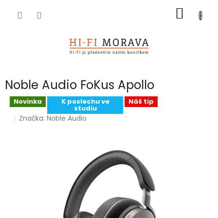
Přejít
NÁKUP
na
obsah
KOŠÍK
Noble Audio FoKus Apollo
Novinka
K poslechu ve
Náš tip
studiu
Značka:
Noble Audio