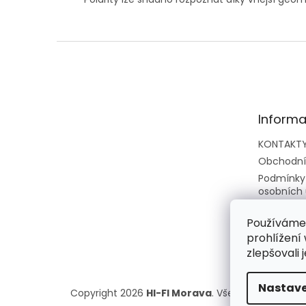
Z
á
p
a
t
Informa
í
KONTAKT
Obchodní
Podmínky
osobních 
Zpětný o
elektrozař
Používáme
prohlížení
CENÍKY
zlepšovali 
Nastave
Copyright 2026
HI-FI Morava
. Všechna práva vy