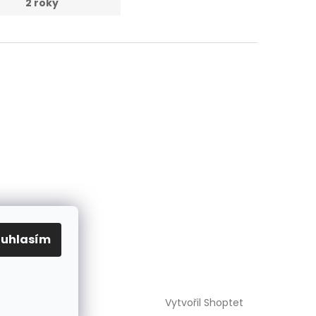
:
2 roky
ouhlasím
Vytvořil Shoptet