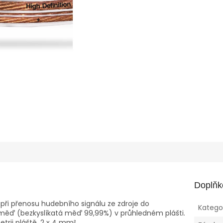
Doplňk
i při přenosu hudebního signálu ze zdroje do
Katego
ou měď (bezkyslíkatá měď 99,99%) v průhledném plášti.
etrii pláště. 2 x 4 mm²