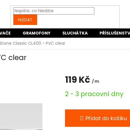
HLEDAT
VAČE
GRAMOFONY
SLUCHÁTKA
PŘÍSLUŠENSTV
Stone Classic CL400 - PVC clear
VC clear
119 Kč
/ m
Měrná
2 - 3 pracovní dny
cena:
Přidat do košíku