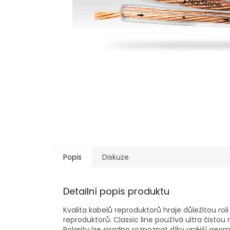
Popis
Diskuze
Detailní popis produktu
Kvalita kabelů reproduktorů hraje důležitou rol
reproduktorů. Classic line používá ultra čist
Polarity lze snadno rozpoznat díky vnější geom