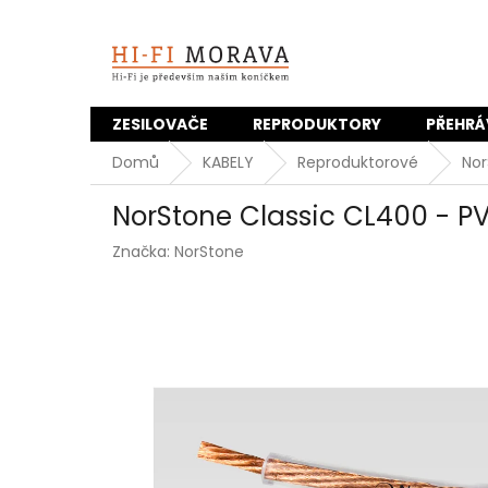
Přejít
na
obsah
ZESILOVAČE
REPRODUKTORY
PŘEHRÁ
Domů
KABELY
Reproduktorové
Nor
NorStone Classic CL400 - P
Značka:
NorStone