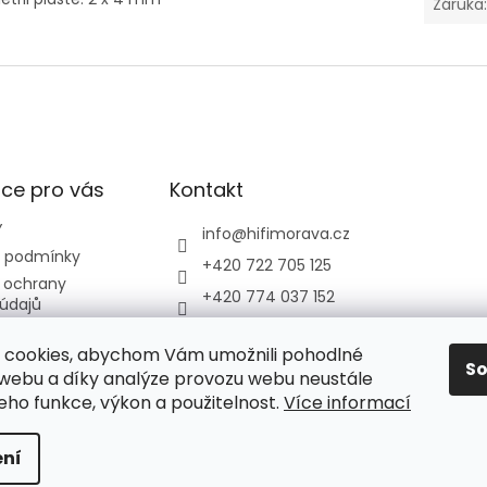
Záruka
ce pro vás
Kontakt
Y
info
@
hifimorava.cz
 podmínky
+420 722 705 125
 ochrany
+420 774 037 152
údajů
HI-FI Morava
dběr odpadních
ízení
 cookies, abychom Vám umožnili pohodlné
S
 webu a díky analýze provozu webu neustále
jeho funkce, výkon a použitelnost.
Více informací
ní
hrazena.