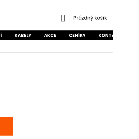
NÁKUPNÍ
Prázdný košík
KOŠÍK
Í
KABELY
AKCE
CENÍKY
KONTAKTY