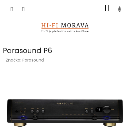
Přejít
NÁKUP
na
obsah
KOŠÍK
Parasound P6
Značka:
Parasound