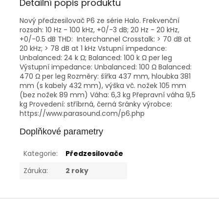
Detailní popis produktu
Nový předzesilovač P6 ze série Halo. Frekvenční
rozsah: 10 Hz - 100 kHz, +0/-3 dB; 20 Hz - 20 kHz,
+0/-0.5 dB THD: Interchannel Crosstalk: > 70 dB at
20 kHz; > 78 dB at 1 kHz Vstupní impedance:
Unbalanced: 24 k Ω; Balanced: 100 k Ω per leg
Výstupní impedance: Unbalanced: 100 Ω Balanced:
470 Ω per leg Rozměry: šířka 437 mm, hloubka 381
mm (s kabely 432 mm), výška vč. nožek 105 mm
(bez nožek 89 mm) Váha: 6,3 kg Přepravní váha 9,5
kg Provedení: stříbrná, černá Sránky výrobce:
https://www.parasound.com/p6.php
Doplňkové parametry
Kategorie
:
Předzesilovače
Záruka
:
2 roky
Z
á