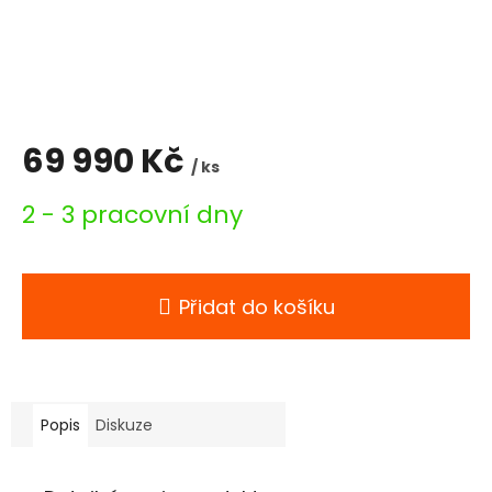
69 990 Kč
/ ks
Měrná
2 - 3 pracovní dny
cena:
Přidat do košíku
Popis
Diskuze