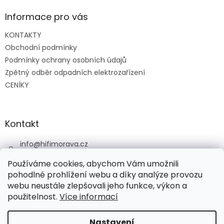
p
a
Informace pro vás
t
KONTAKTY
í
Obchodní podmínky
Podmínky ochrany osobních údajů
Zpětný odběr odpadních elektrozařízení
CENÍKY
Kontakt
info
@
hifimorava.cz
+420 722 705 125
Používáme cookies, abychom Vám umožnili
+420 774 037 152
pohodlné prohlížení webu a díky analýze provozu
webu neustále zlepšovali jeho funkce, výkon a
HI-FI Morava
použitelnost.
Více informací
Nastavení