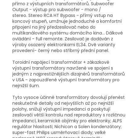
přímo z výstupních transformátorů. Subwoofer
Output - výstup pro subwoofer - mono /
stereo. Stereo RCA HT Bypass - přímý vstup na
koncový stupeň, umžnuje jednoduché a komfortní
připojení na jiný předzesilovač nebo do
multikanálového systému domácího kina... Dálkové
ovládání - full remonte. Zesilovač je dodáván z
výroby osazený elektronkami EL34. Dvě varianty
provedení- černý nebo stříbrný přední panel.
Toroidní napájecí transformátor + zákazkové
výstupní transformátory navržené ve spojení s
jedným z najprestižnějších dizajnérů transformátorů
v USA - zapouzdřené výstupní transformátory pro
nejnižší šum.
Tyto vysoce účinné transformátory dovolují přenést
neskutečné detaily od nejvyšších až po nejnižší
polohy, snižují výstupní impedanci a poskytují
zesilovači větší kontrolu nad reproduktory s rozličnou
impedancí, keramické objímky pro elektronky; ALPS
regulátor hlasitosti; Nichicon a Solen kondenzátory;
super-fast Philips usměrňovací diody; velké