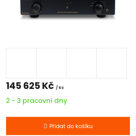
145 625 Kč
/ ks
Měrná
2 - 3 pracovní dny
cena:
Přidat do košíku