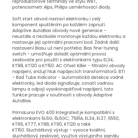
reproduktorové terminály ve stylu WBT,
potenciometr Alps, Philips usměrňovací diody.
Soft start obvod nastaví elektronku i celý
komponent spuštěním po každém zapnutí.
Adaptive AutoBias obvody nové generace -
neustále a nezávisle monitoruje každou elektronku a
nastavuje její optimální pracovní bod. Žádné další
nastavení Biasu už není potřeba. Bias fine-tuning
switch - umožňuje doladit optimální provoz
zesilovače pro použití s elektronkami typu EL34,
KT88, KT120 a KT150. AC Ofset Killer - filtrační obvody
napájení, snižují hluk napájecích transformátorů. BTI
- Bad Tube Indicator - automatická detekce vadné
elektronky, led dioda signalizuje, označí vadnou
lampu a odpojí vysokonapěťové napájení, tato
funkce pracuje v součinosti s obvody Adaptive
AutoBias.
PrimaLuna EVO 400 Integrated je kompatibilní s
elektronkami 6L6G, 6L6GC, 7581A, EL34, EL37, 6550,
KT66, KT77, KT88, KT90, KT120 a také
KT150. Sluchátkový výstup - vysoce kvalitní,
sluchátkový zesilovač, využívá výstupního signálu