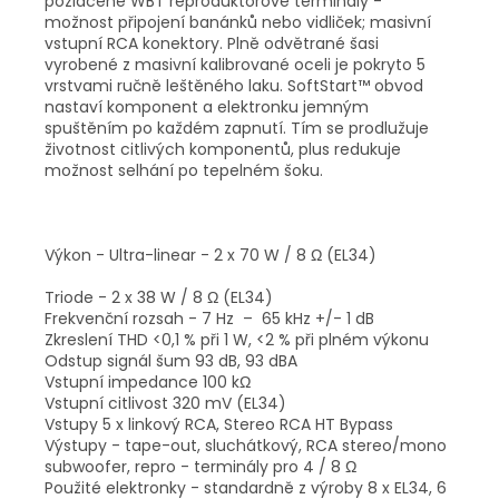
pozlacené WBT reproduktorové terminály -
možnost připojení banánků nebo vidliček; masivní
vstupní RCA konektory. Plně odvětrané šasi
vyrobené z masivní kalibrované oceli je pokryto 5
vrstvami ručně leštěného laku. SoftStart™ obvod
nastaví komponent a elektronku jemným
spuštěním po každém zapnutí. Tím se prodlužuje
životnost citlivých komponentů, plus redukuje
možnost selhání po tepelném šoku.
Výkon - Ultra-linear - 2 x 70 W / 8 Ω (EL34)
Triode - 2 x 38 W / 8 Ω (EL34)
Frekvenční rozsah - 7 Hz – 65 kHz +/- 1 dB
Zkreslení THD <0,1 % při 1 W, <2 % při plném výkonu
Odstup signál šum 93 dB, 93 dBA
Vstupní impedance 100 kΩ
Vstupní citlivost 320 mV (EL34)
Vstupy 5 x linkový RCA, Stereo RCA HT Bypass
Výstupy - tape-out, sluchátkový, RCA stereo/mono
subwoofer, repro - terminály pro 4 / 8 Ω
Použité elektronky - standardně z výroby 8 x EL34, 6