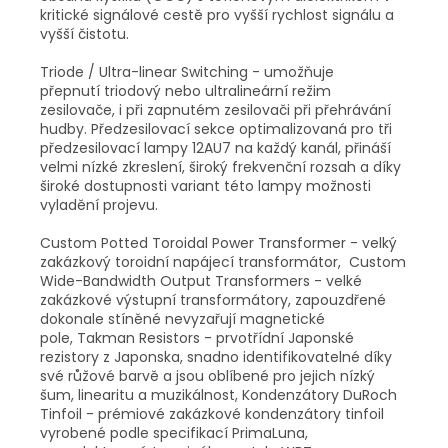
kritické signálové cestě pro vyšší rychlost signálu a
vyšší čistotu.
Triode / Ultra-linear Switching - umožňuje
přepnutí triodový nebo ultralineární režim
zesilovače, i při zapnutém zesilovači při přehrávání
hudby. Předzesilovací sekce optimalizovaná pro tři
předzesilovací lampy 12AU7 na každý kanál, přináší
velmi nízké zkreslení, široký frekvenční rozsah a díky
široké dostupnosti variant této lampy možnosti
vyladění projevu.
Custom Potted Toroidal Power Transformer - velký
zakázkový toroidní napájecí transformátor, Custom
Wide-Bandwidth Output Transformers - velké
zakázkové výstupní transformátory, zapouzdřené
dokonale stíněné nevyzařují magnetické
pole, Takman Resistors - prvotřídní Japonské
rezistory z Japonska, snadno identifikovatelné díky
své růžové barvě a jsou oblíbené pro jejich nízký
šum, linearitu a muzikálnost, Kondenzátory DuRoch
Tinfoil - prémiové zakázkové kondenzátory tinfoil
vyrobené podle specifikací PrimaLuna,