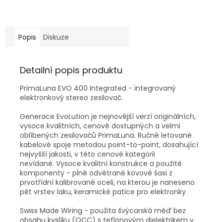
Popis
Diskuze
Detailní popis produktu
PrimaLuna EVO 400 Integrated - integrovaný
elektronkový stereo zesilovač.
Generace EvoLution je nejnovější verzí originálních,
vysoce kvalitních, cenově dostupných a velmi
oblíbených zesilovačů PrimaLuna. Ručně letované
kabelové spoje metodou point-to-point, dosahující
nejvyšší jakosti, v této cenové kategorii
nevídané. Vysoce kvalitní konstrukce a použité
komponenty - plně odvětrané kovové šasi z
prvotřídní kalibrované oceli, na kterou je naneseno
pět vrstev laku, keramické patice pro elektronky.
Swiss Made Wiring - použita švýcarská měď bez
obsahu kyslíku (OCC) s teflonovým dielektrikem v