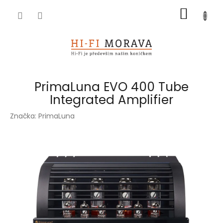
Přejít
NÁKUP
na
obsah
KOŠÍK
PrimaLuna EVO 400 Tube
Integrated Amplifier
Značka:
PrimaLuna