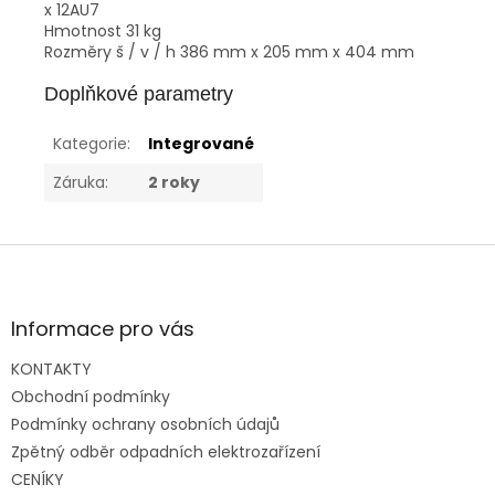
x 12AU7
Hmotnost 31 kg
Rozměry š / v / h 386 mm x 205 mm x 404 mm
Doplňkové parametry
Kategorie
:
Integrované
Záruka
:
2 roky
Z
á
p
a
Informace pro vás
t
KONTAKTY
í
Obchodní podmínky
Podmínky ochrany osobních údajů
Zpětný odběr odpadních elektrozařízení
CENÍKY