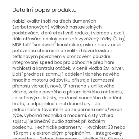
Detailní popis produktu
Nabízí kvalitní sokl na třech tlumených
(sorbotanových) výškově nastavitelných
podstavách, které efektivně redukují vibrace z okolí,
dále otřesům odolný precizně vyvážený těžký (2 kg)
MDF talíř "sandwich" konstrukce, osku z nerez oceli
potaženou chromem a kvalitní hlavní ložisko s
teflonovým povrchem v bronzovém pouzdře.
Integrovaný speed box pro pohodlné přepínání
rychlostí a kontrolu otáček. V ceně vložka 2M-Silver.
Další přednosti zahrnují: oddělení tichého nového
hnacího motoru od zbytku přístroje (zamezení
přenosu vibrací), nové, 9" rameno z uhlíkového
vlákna, velice pevného a přitom lehkého materiálu,
se safírovými ložisky, možnost snadného doladění
hrotu, a odpojitelné cinch konektory. Je
jednoznačně favoritem co se poměru cena/výkon
týče, výborná technika a moderní, čistý vzhled
zajišťují jedinečný audio zážitek při každém
poslechu. Technické parametry: - Rychlost: 33 nebo
45 rpm s elektronickým přepínáním. - Integrovaný