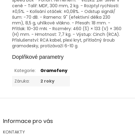
speed box - Pohon: řemenem. - Vložka: 2M-Silver v
ceně - Talíř: MDF, 300 mm, 2 kg. - Rozptyl rychlosti:
±0,5%. - Kolísání otáček: ±0,08%. - Odstup signál/
šum: -70 dB. - Rameno: 9" (efektivní délka 230
mm), 8,5 g, uhlíkové vlákno. - Přesah: 18 mm. -
Přítlak: 10-30 mN. - Rozměry: 460 (Š) × 133 (V) × 360
(H) mm. - Hmotnost: 7,7 kg. - Výstup: Cinch (RCA).
Příslušenství: RCA kabel, plexi kryt, přítlačný šroub
gramodesky, protizávaží 6-10 g.
Doplňkové parametry
Kategorie
:
Gramofony
Záruka
:
2 roky
Z
á
p
a
Informace pro vás
t
KONTAKTY
í