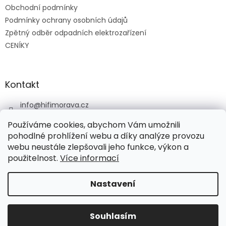
Obchodní podmínky
Podmínky ochrany osobních údajů
Zpětný odběr odpadních elektrozařízení
CENÍKY
Kontakt
info
@
hifimorava.cz
+420 722 705 125
Používáme cookies, abychom Vám umožnili
+420 774 037 152
pohodlné prohlížení webu a díky analýze provozu
webu neustále zlepšovali jeho funkce, výkon a
HI-FI Morava
použitelnost.
Více informací
Nastavení
Vytvořil Shoptet
Souhlasím
Copyright 2026
HI-FI Morava
. Všechna práva vyhrazena.