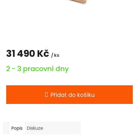
31 490 Kč
/ ks
Měrná
2 - 3 pracovní dny
cena:
Přidat do košíku
Popis
Diskuze