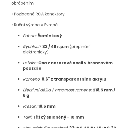
obráběním
• Pozlacené RCA konektory
• Ruční výroba v Evropě
Pohon:
Řemínkový
Rychlosti:
33 / 45 r.p.m
(přepínání
elektronicky)
Ložisko:
Osa z nerezové oceli v bronzovém
pouzdře
Rameno
:
8.6" z transparentního akrylu
Efektivní délka / hmotnost ramene:
218,5 mm /
6 g
Přesah:
18,5 mm
Talíř:
Těžký skleněný - 10 mm