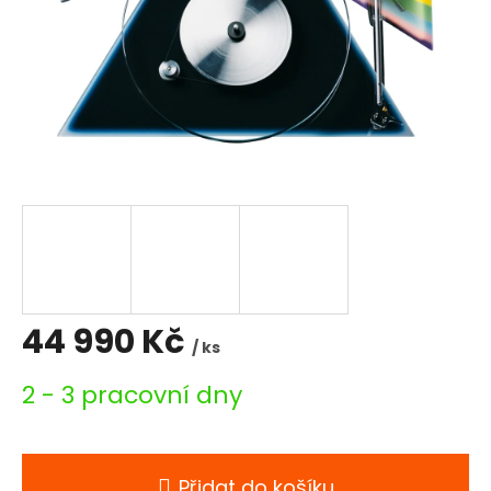
44 990 Kč
/ ks
Měrná
2 - 3 pracovní dny
cena:
Přidat do košíku