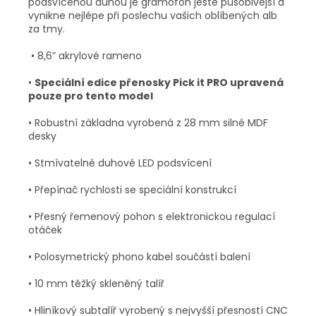
podsvícenou duhou je gramofon ještě působivější a
vynikne nejlépe při poslechu vašich oblíbených alb
za tmy.
• 8,6” akrylové rameno
•
Speciální edice přenosky Pick it PRO upravená
pouze pro tento model
• Robustní základna vyrobená z 28 mm silné MDF
desky
• Stmívatelné duhové LED podsvícení
• Přepínač rychlosti se speciální konstrukcí
• Přesný řemenový pohon s elektronickou regulací
otáček
• Polosymetrický phono kabel součástí balení
• 10 mm těžký skleněný talíř
• Hliníkový subtalíř vyrobený s nejvyšší přesností CNC