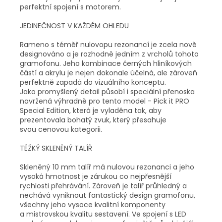
perfektní spojení s motorem.
JEDINEČNOST V KAŽDÉM OHLEDU
Rameno s téměř nulovopu rezonancí je zcela nově
designováno a je rozhodně jedním z vrcholů tohoto
gramofonu. Jeho kombinace černých hliníkových
částí a akrylu je nejen dokonale účelná, ale zároveň
perfektně zapadá do vizuálního konceptu.
Jako promyšlený detail působí i speciální přenoska
navržená výhradně pro tento model - Pick it PRO
Special Edition, která je vyladěna tak, aby
prezentovala bohatý zvuk, který přesahuje
svou cenovou kategorii.
TĚŽKÝ SKLENĚNÝ TALÍŘ
Skleněný 10 mm talíř má nulovou rezonanci a jeho
vysoká hmotnost je zárukou co nejpřesnější
rychlosti přehrávání. Zároveň je talíř průhledný a
nechává vyniknout fantastický design gramofonu,
všechny jeho vysoce kvalitní komponenty
a mistrovskou kvalitu sestavení. Ve spojení s LED