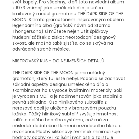
svět kapely. Pro všechny, kteří toto nevšední album
z 1973 vnímají jako umělecké dílo je určen
limitovaný model gramofonu THE DARK SIDE OF THE
MOON. S tímto gramofonem inspirovaným obalem
legendárního alba (grafický návrh od Storma
Thongersona) si můžete nejen užít špičkový
hudební zážitek a získat neortodoqní designový
skvost, ale možná také zjistíte, co se skrývá na
odvrácené straně měsíce.
MISTROVSKÝ KUS - DO NEJMENŠÍCH DETAILŮ
THE DARK SIDE OF THE MOON je mimořádný
gramofon, který tu ještě nebyl. Podařilo se zachovat
základní aspekty designu uměleckého díla a
zkombinovat ho s vysoce kvalitními materiály. Sokl
je vyroben z MDF a je nadimenzován jako stabilní a
pevná základna. Osa hliníkového subtalíře z
nerezové oceli je uložena v bronzovém pouzdru
ložiska. Těžký hliníkový subtalíř zvyšuje hmotnost
talíře a celého hnacího systému, což má za
následek dodatečné tlumení nežádoucího hluku a
rezonancí. Plochý silikonový řemínek minimalizuje
hodnoty odchylky i kolísání rychlosti a zajišťuje