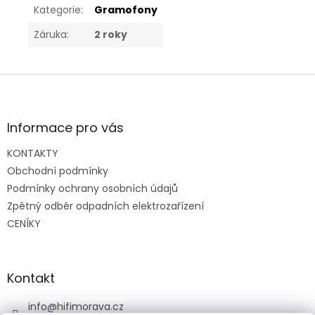
Kategorie
:
Gramofony
Záruka
:
2 roky
Z
á
p
a
Informace pro vás
t
KONTAKTY
í
Obchodní podmínky
Podmínky ochrany osobních údajů
Zpětný odběr odpadních elektrozařízení
CENÍKY
Kontakt
info
@
hifimorava.cz