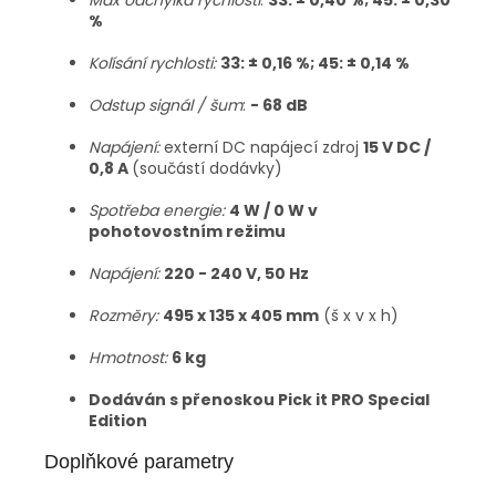
Max odchylka rychlosti
:
33: ± 0,40 %; 45: ± 0,30
%
Kolísání rychlosti:
33: ± 0,16 %; 45: ± 0,14 %
Odstup signál / šum
:
- 68 dB
Napájení:
externí DC napájecí zdroj
15 V DC /
0,8 A
(součástí dodávky)
Spotřeba energie:
4 W / 0 W v
pohotovostním režimu
Napájení:
220 - 240 V, 50 Hz
Rozměry:
495 x 135 x 405 mm
(š x v x h)
Hmotnost:
6 kg
Dodáván s přenoskou Pick it PRO Special
Edition
Doplňkové parametry