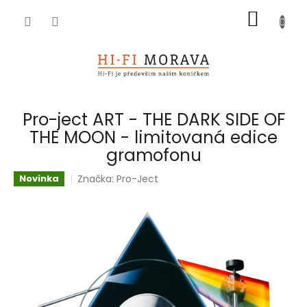
Přejít
NÁKUP
na
obsah
KOŠÍK
Pro-ject ART - THE DARK SIDE OF
THE MOON - limitovaná edice
gramofonu
Značka:
Pro-Ject
Novinka