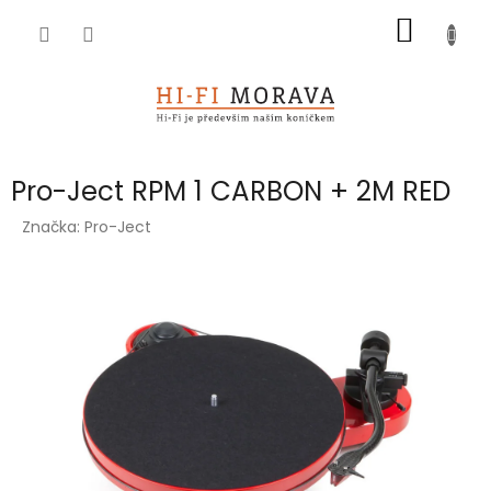
Přejít
NÁKUP
na
obsah
KOŠÍK
Pro-Ject RPM 1 CARBON + 2M RED
Značka:
Pro-Ject