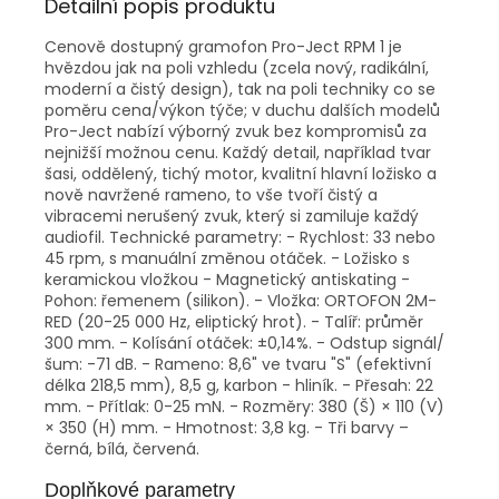
Detailní popis produktu
Cenově dostupný gramofon Pro-Ject RPM 1 je
hvězdou jak na poli vzhledu (zcela nový, radikální,
moderní a čistý design), tak na poli techniky co se
poměru cena/výkon týče; v duchu dalších modelů
Pro-Ject nabízí výborný zvuk bez kompromisů za
nejnižší možnou cenu. Každý detail, například tvar
šasi, oddělený, tichý motor, kvalitní hlavní ložisko a
nově navržené rameno, to vše tvoří čistý a
vibracemi nerušený zvuk, který si zamiluje každý
audiofil. Technické parametry: - Rychlost: 33 nebo
45 rpm, s manuální změnou otáček. - Ložisko s
keramickou vložkou - Magnetický antiskating -
Pohon: řemenem (silikon). - Vložka: ORTOFON 2M-
RED (20-25 000 Hz, eliptický hrot). - Talíř: průměr
300 mm. - Kolísání otáček: ±0,14%. - Odstup signál/
šum: -71 dB. - Rameno: 8,6" ve tvaru "S" (efektivní
délka 218,5 mm), 8,5 g, karbon - hliník. - Přesah: 22
mm. - Přítlak: 0-25 mN. - Rozměry: 380 (Š) × 110 (V)
× 350 (H) mm. - Hmotnost: 3,8 kg. - Tři barvy –
černá, bílá, červená.
Doplňkové parametry