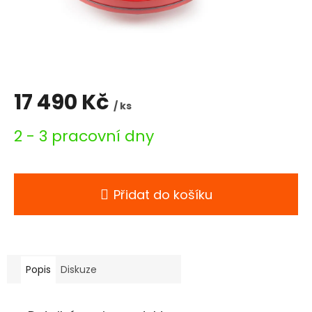
17 490 Kč
/ ks
Měrná
2 - 3 pracovní dny
cena:
Přidat do košíku
Popis
Diskuze