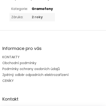
Kategorie
:
Gramofony
Záruka
:
2 roky
Z
á
p
a
Informace pro vás
t
KONTAKTY
í
Obchodní podmínky
Podmínky ochrany osobních údajů
Zpětný odběr odpadních elektrozařízení
CENÍKY
Kontakt