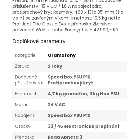
Přesah: 18 mm Přítlačná síla: 10 - 30 mN Dodávané
příslušenství: 15 V DC / 1,6 A napájecí zdroj,
protiprachový kryt Rozměry: 460 x 131 x 351 mm (š x
v x h) se zavřeným víkem Hmotnost: 10,5 kg netto
Pro-Ject The Classic Evo + přenoska 2M-silver
provedení Walnut nebo Eucalyptus - 42.990,- Kč
Doplňkové parametry
Kategorie
:
Gramofony
Záruka
:
2 roky
Dodávané
Speed box PSU P10,
příslušenství
:
Protiprachový kryt
Hmotnost
:
4,7 kg gramofon, 3 kg Neo PSU
Motor
:
24 V AC
Napájení
:
Speed box PSU P10
Otáčky
:
33 / 45 elektronické přepínání
Přenoska
:
Rega Apheta 3