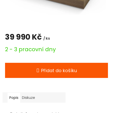
39 990 Kč
/ ks
Měrná
2 - 3 pracovní dny
cena:
Přidat do košíku
Popis
Diskuze