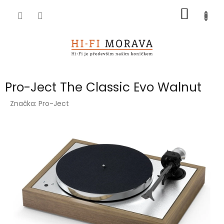
Přejít
NÁKUP
na
obsah
KOŠÍK
Pro-Ject The Classic Evo Walnut
Značka:
Pro-Ject