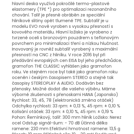
hlavní deska využívá pokročilé termo-plastové
elastomery (TPE *) pro optimalizaci rezonančního
chování. Talíř je přesně obráběn ze speciální
hliníkové slitiny opět tlumené TPE. Subtalíř je u
modelu EVO nově vyroben s vysokou přesností s
kovového materiálu. Hlavní ložisko je vyrobeno z
tvrzené oceli s bronzovým pouzdrem s teflonovým
povrchem pro minimalizaci tření a nízkou hlučnost.
Inovovaný je rovněž subtalíř vyrobený s maximální
přesností na CNC z hliníku. V roce 2016 byl při
předávání evropských cen EISA byl jeho předchůdce,
gramofon THE CLASSIC vyhlášen jako gramofon
roku. Ve stejném roce byl také jako gramofon roku
oceněn i českým časopisem STEREO a stejně tak
časopisy STEREOPLAY A AUDIO. Dodáván bez
přenosky. Možné dodat dle vašeho výběru. Máme
výborné zkušenosti s přenoskami HANA (Japonsko)
Rychlost: 33, 45, 78 (elektronická změna otáček)
Odchylka rychlosti: 33 rpm: ± 0,13 %, 45 rpm: ± 0,10 %
Kolísání otáček: 33 rpm: ± 0,10 %, 45 rpm: ± 0,19 %
Pohon: Řemínkový, talíř: 300 mm hliník Ložisko: Nerez
ocel Odstup signál-šum: - 70 dB Účinná délka
ramene: 230 mm Efektivní hmotnost ramene: 13,5 g