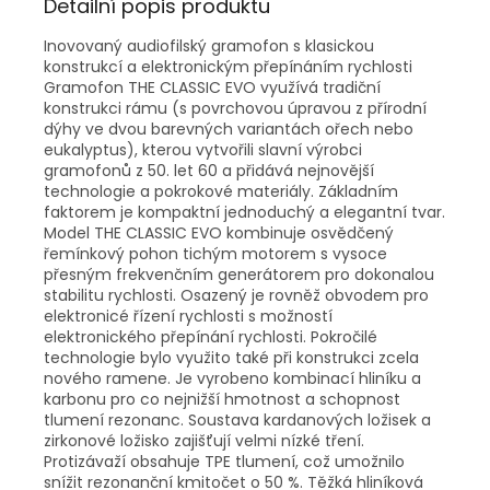
Detailní popis produktu
Inovovaný audiofilský gramofon s klasickou
konstrukcí a elektronickým přepínáním rychlosti
Gramofon THE CLASSIC EVO využívá tradiční
konstrukci rámu (s povrchovou úpravou z přírodní
dýhy ve dvou barevných variantách ořech nebo
eukalyptus), kterou vytvořili slavní výrobci
gramofonů z 50. let 60 a přidává nejnovější
technologie a pokrokové materiály. Základním
faktorem je kompaktní jednoduchý a elegantní tvar.
Model THE CLASSIC EVO kombinuje osvědčený
řemínkový pohon tichým motorem s vysoce
přesným frekvenčním generátorem pro dokonalou
stabilitu rychlosti. Osazený je rovněž obvodem pro
elektronicé řízení rychlosti s možností
elektronického přepínání rychlosti. Pokročilé
technologie bylo využito také při konstrukci zcela
nového ramene. Je vyrobeno kombinací hliníku a
karbonu pro co nejnižší hmotnost a schopnost
tlumení rezonanc. Soustava kardanových ložisek a
zirkonové ložisko zajišťují velmi nízké tření.
Protizávaží obsahuje TPE tlumení, což umožnilo
snížit rezonanční kmitočet o 50 %. Těžká hliníková