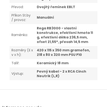
Převod
:
Dvojitý řemínek EBLT
Příkon St.by
Manuální
/ provoz
:
Rega RB3000 - vlastní
konstrukce, efektivní hmota 11
Raménko
:
g, efektivní délka 236,5 mm,
ofset 21,55°, přesah 14,5 mm
Rozměry (š x
420 x 115 x 350 mm gramofon,
v x h)
:
218 x 80 x 320 mm PSU P10
Talíř
:
Keramický 18 mm
Pevný kabel - 2 x RCA Cinch
Výstup
:
Neutrik (L,R)
Z
á
p