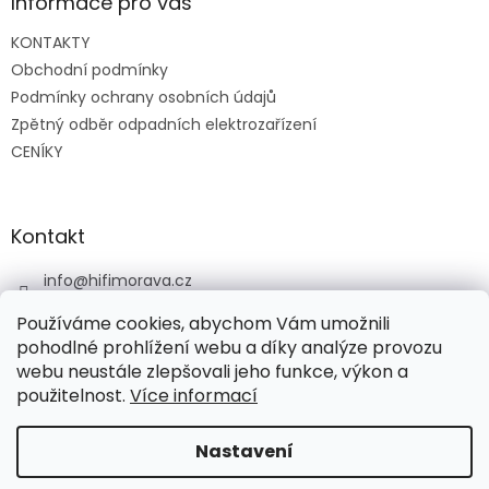
a
Informace pro vás
t
KONTAKTY
í
Obchodní podmínky
Podmínky ochrany osobních údajů
Zpětný odběr odpadních elektrozařízení
CENÍKY
Kontakt
info
@
hifimorava.cz
+420 722 705 125
Používáme cookies, abychom Vám umožnili
+420 774 037 152
pohodlné prohlížení webu a díky analýze provozu
webu neustále zlepšovali jeho funkce, výkon a
HI-FI Morava
použitelnost.
Více informací
Nastavení
Vytvořil Shoptet