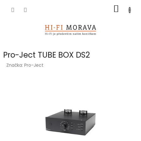
Přejít
NÁKUP
na
obsah
KOŠÍK
Pro-Ject TUBE BOX DS2
Značka:
Pro-Ject