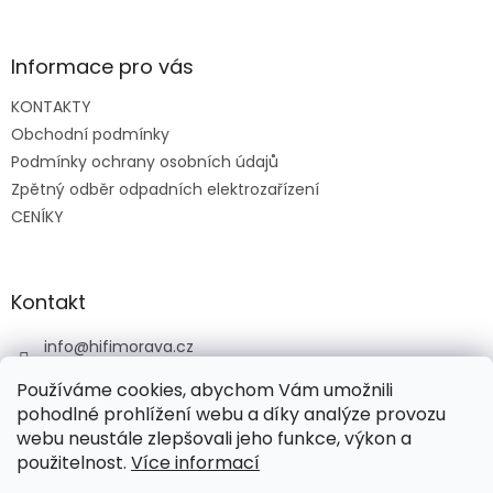
á
p
a
Informace pro vás
t
KONTAKTY
í
Obchodní podmínky
Podmínky ochrany osobních údajů
Zpětný odběr odpadních elektrozařízení
CENÍKY
Kontakt
info
@
hifimorava.cz
+420 722 705 125
Používáme cookies, abychom Vám umožnili
+420 774 037 152
pohodlné prohlížení webu a díky analýze provozu
webu neustále zlepšovali jeho funkce, výkon a
HI-FI Morava
použitelnost.
Více informací