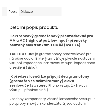
Popis
Diskuze
Detailní popis produktu
Elektronkový gramofonový předzesilovač pro
MM a MC (high output, low input) přenosky
osazený elektronkami ECC 83 (12AX 7A)
TUBE BOX DS2
je gramofonový předzesilovač pro
náročné audiofili, který umožňuje plynulé nastavení
vstupní impedance, nastavení vstupní kapacitance
a zesílení (zisku).
K předzesilovači lze připojit dva gramofony
(gramofon se dvěmi rameny) a dva
zesilovače
(2 x stereo Phono vstup, 2 x linkový
výstup - přepínatelné ).
Všechny komponenty včetně lampového výstupu a
polypropylenových kondenzátorů jsou audiofilní