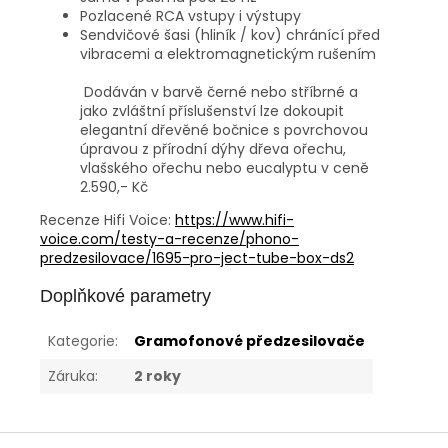
Pozlacené RCA vstupy i výstupy
Sendvičové šasi (hliník / kov) chránící před
vibracemi a elektromagnetickým rušením
Dodáván v barvě černé nebo stříbrné a
jako zvláštní příslušenství lze dokoupit
elegantní dřevěné bočnice s povrchovou
úpravou z přírodní dýhy dřeva ořechu,
vlašského ořechu nebo eucalyptu v ceně
2.590,- Kč
Recenze Hifi Voice:
https://www.hifi-
voice.com/testy-a-recenze/phono-
predzesilovace/1695-pro-ject-tube-box-ds2
Doplňkové parametry
Kategorie
:
Gramofonové předzesilovače
Záruka
:
2 roky
Z