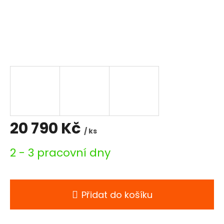
20 790 Kč
/ ks
Měrná
2 - 3 pracovní dny
cena:
Přidat do košíku