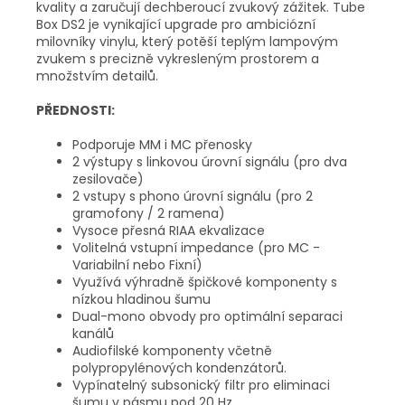
kvality a zaručují dechberoucí zvukový zážitek. Tube
Box DS2 je vynikající upgrade pro ambiciózní
milovníky vinylu, který potěší teplým lampovým
zvukem s precizně vykresleným prostorem a
množstvím detailů.
PŘEDNOSTI:
Podporuje MM i MC přenosky
2 výstupy s linkovou úrovní signálu (pro dva
zesilovače)
2 vstupy s phono úrovní signálu (pro 2
gramofony / 2 ramena)
Vysoce přesná RIAA ekvalizace
Volitelná vstupní impedance (pro MC -
Variabilní nebo Fixní)
Využívá výhradně špičkové komponenty s
nízkou hladinou šumu
Dual-mono obvody pro optimální separaci
kanálů
Audiofilské komponenty včetně
polypropylénových kondenzátorů.
Vypínatelný subsonický filtr pro eliminaci
šumu v pásmu pod 20 Hz