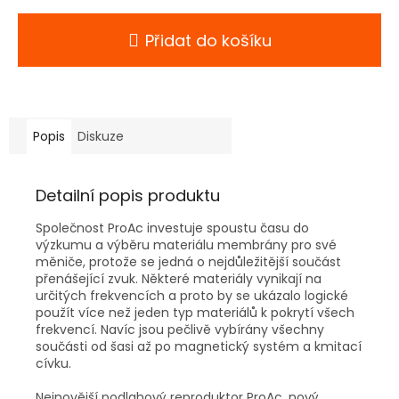
Přidat do košíku
Popis
Diskuze
Detailní popis produktu
Společnost ProAc investuje spoustu času do
výzkumu a výběru materiálu membrány pro své
měniče, protože se jedná o nejdůležitější součást
přenášející zvuk. Některé materiály vynikají na
určitých frekvencích a proto by se ukázalo logické
použít více než jeden typ materiálů k pokrytí všech
frekvencí. Navíc jsou pečlivě vybírány všechny
součásti od šasi až po magnetický systém a kmitací
cívku.
Nejnovější podlahový reproduktor ProAc, nový