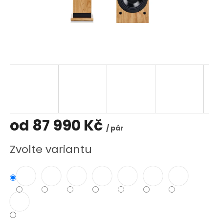
od
87 990 Kč
/ pár
Měrná
Zvolte variantu
cena: