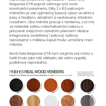
Response DT8 poprvé zahrnuje tyto nové
konstrukční parametry. Díky 2 x 6,5 palcovým
měničům je zde výjimečný basový výkon ve skříni s
basy a hladkým, detailním a nezbarvený středním
rozsahem. Oba měniče pracují v tandemu, což má
za následek svělou nízkofrekvenční odezvu s
přirozeně znějícímm středním pásmem. Hladce
integrovaný osvědčený 1 palcový výškový
reproduktor s měkkou kopulí ProAc umístěný mezi
měniče.
Nová řada Response DT8 nyní zaujímá své místo v
řadě ProAc jako náš základní, ale velmi vyspělý
podlahový reproduktor.