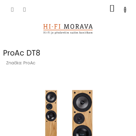
Přejít
NÁKUP
na
obsah
KOŠÍK
ProAc DT8
Značka:
ProAc