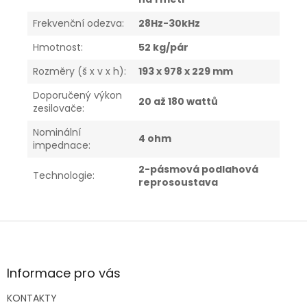
Frekvenční odezva
:
28Hz-30kHz
Hmotnost
:
52 kg/pár
Rozměry (š x v x h)
:
193 x 978 x 229 mm
Doporučený výkon
20 až 180 wattů
zesilovače
:
Nominální
4 ohm
impednace
:
2-pásmová podlahová
Technologie
:
reprosoustava
Z
á
p
a
Informace pro vás
t
KONTAKTY
í