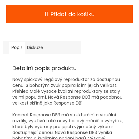
Přidat do košíku
Popis
Diskuze
Detailní popis produktu
Nový špičkový regálový reproduktor za dostupnou
cenu. S bohatým zvuk popírajícím jejich velikost.
Přehled Malé vysoce kvalitní reproduktory se staly
velmi populární. Nová Response DB3 má podobnou
velikost skříně jako Response DB1.
Kabinet Response DB3 má strukturální a vizuální
rozdíly, využívá také nový basový měnič a výhybku,
které byly vybrány pro jejich výjimečný výkon s
dostupnější cenou. Nová Response DB3 vyniká
bohatým a kvalitním podání basů. Výškový