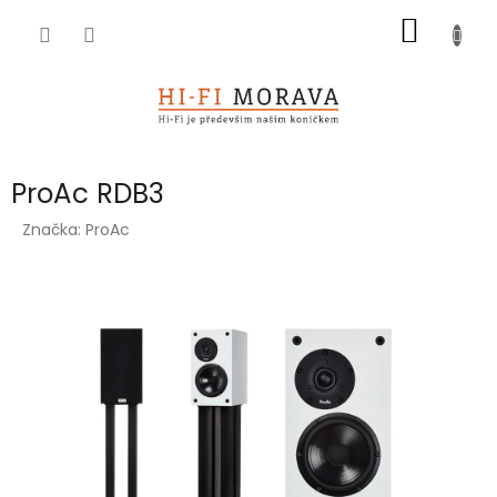
Přejít
NÁKUP
na
obsah
KOŠÍK
ProAc RDB3
Značka:
ProAc