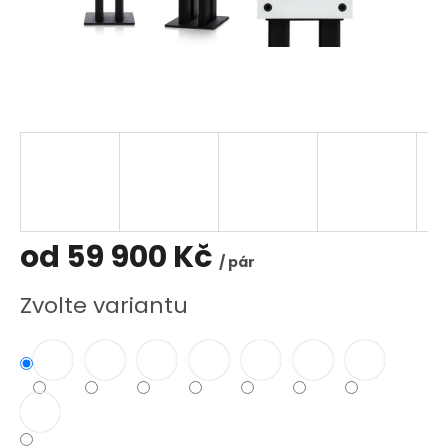
od
59 900 Kč
/ pár
Měrná
Zvolte variantu
cena: