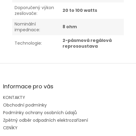
Doporučený výkon
20 to 100 watts
zesilovače
:
Nominální
8 ohm
impednace
:
2-pásmová regálová
Technologie
:
reprosoustava
Z
á
p
a
Informace pro vás
t
KONTAKTY
í
Obchodní podmínky
Podmínky ochrany osobních údajů
Zpětný odběr odpadních elektrozařízení
CENÍKY