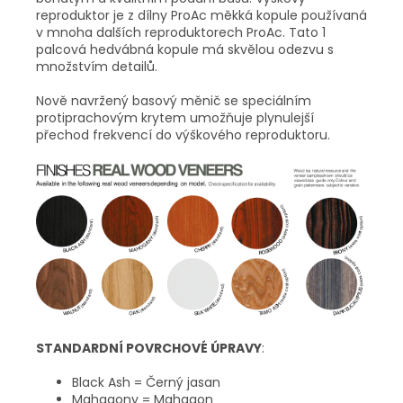
reproduktor je z dílny ProAc měkká kopule používaná
v mnoha dalších reproduktorech ProAc. Tato 1
palcová hedvábná kopule má skvělou odezvu s
množstvím detailů.
Nově navržený basový měnič se speciálním
protiprachovým krytem umožňuje plynulejší
přechod frekvencí do výškového reproduktoru.
STANDARDNÍ POVRCHOVÉ ÚPRAVY
:
Black Ash = Černý jasan
Mahagony = Mahagon