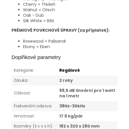
Cherry = Třešeň
Walnut = Ořech
Oak - Dub
Silk White = Bílá
PRÉMIOVÉ POVRCHOVÉ ÚPRAVY (za příplatek
):
Rosewood = Palisandr
Ebony = Eben
Doplňkové parametry
Kategorie
:
Regálové
Záruka
:
2 roky
88,5 dB lineární pro 1 watt
Citlivost
:
na 1 metr
Frekvenční odezva
:
38Hz-30kHz
Hmotnost
:
17.6 kg/pár
Rozměry (š x v x h)
:
182 x 320 x 280 mm