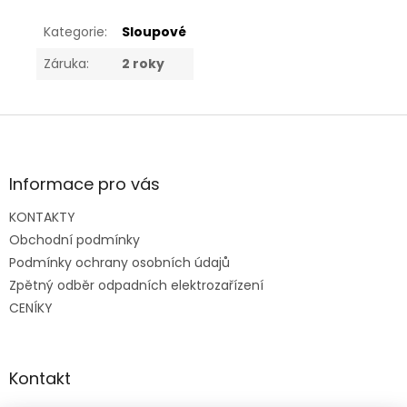
Kategorie
:
Sloupové
Záruka
:
2 roky
Z
á
p
a
Informace pro vás
t
KONTAKTY
í
Obchodní podmínky
Podmínky ochrany osobních údajů
Zpětný odběr odpadních elektrozařízení
CENÍKY
Kontakt