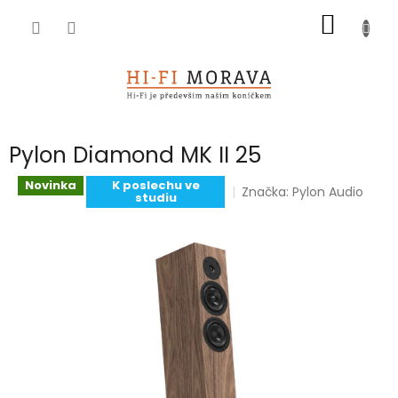
Přejít
NÁKUP
na
obsah
KOŠÍK
Pylon Diamond MK II 25
Novinka
K poslechu ve
Značka:
Pylon Audio
studiu