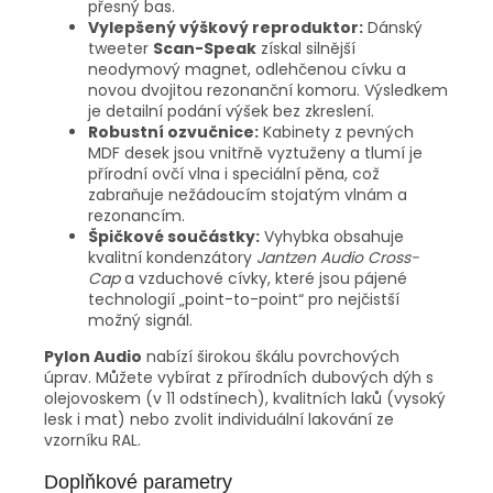
přesný bas.
Vylepšený výškový reproduktor:
Dánský
tweeter
Scan-Speak
získal silnější
neodymový magnet, odlehčenou cívku a
novou dvojitou rezonanční komoru. Výsledkem
je detailní podání výšek bez zkreslení.
Robustní ozvučnice:
Kabinety z pevných
MDF desek jsou vnitřně vyztuženy a tlumí je
přírodní ovčí vlna i speciální pěna, což
zabraňuje nežádoucím stojatým vlnám a
rezonancím.
Špičkové součástky:
Vyhybka obsahuje
kvalitní kondenzátory
Jantzen Audio Cross-
Cap
a vzduchové cívky, které jsou pájené
technologií „point-to-point“ pro nejčistší
možný signál.
Pylon Audio
nabízí širokou škálu povrchových
úprav. Můžete vybírat z přírodních dubových dýh s
olejovoskem (v 11 odstínech), kvalitních laků (vysoký
lesk i mat) nebo zvolit individuální lakování ze
vzorníku RAL.
Doplňkové parametry