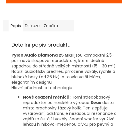
Popis
Diskuze
Značka
Detailní popis produktu
Pylon Audio Diamond 25 MKII
jsou kompaktní 2,5-
pásmové sloupové reproduktory, které ideálně
zapadnou do středně velkých místností (15 - 30 m²).
Nabízí audiofilský přednes, přirozené vokály, rychlé a
hluboké basy (od 36 Hz), a to vše ve štíhlém,
elegantním designu.
Hlavní přednosti a technologie
Nové osazení měničů:
Horní středobasový
reproduktor od norského výrobce
Seas
dostal
místo prachovky fázový kolík. Ten zlepšuje
vyzařování, odstraňuje nežádoucí rezonance a
zajišťuje čistější vokály. Spodní woofer využívá
lehkou hliníkovo-měděnou cívku pro pevný a