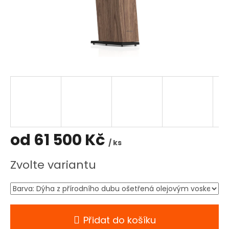
od
61 500 Kč
/ ks
Měrná
Zvolte variantu
cena:
Přidat do košíku