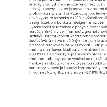
letecký průmysl, která je uzavřena mezi dvě v
odolný a pevný. Povrch je proveden v matné še
proti otiskům prstů. Hrany základny jsou leskl
Nově vyvinuté raménko RB 330 je výsledkem 35
design lůžek pro ložiska a inteligentní rozlo
Vysoká stabilita raménka a pohyb s téměř nul
zaručuje získání více informací z gramofonové
skatingu. Interní kabeláž Rega s konektory Neut
kouřová+čirá vrstva s leštěným okrajem je 
přesném kuličkovém ložisku z mosazi. Talíř 
motoru s hliníkovou kladkou, velmi nízkou hlad
NEO PSU s elektronickým přepínáním otáček a 
motorem tak, aby motor vydával co nejnižší vi
hliníkovými obroučkami pro zvýšenou stabilitu 
konektory. V ceně je kouřový kryt. Rozměry g
hmotnost 5,2 kg. Rozměry zdroje NEO PSU 18 x 1
Z
á
p
a