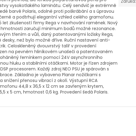
Záruka
rstvy vysokotlakého laminátu. Celý sendvič je extrémně
dé barvě Polaris, odolné proti poškrábání a s úpravou
e černé a podtrhují elegantní vzhled celého gramofonu.
 let zkušeností firmy Rega v navrhování ramének. Nový
žení hmotnosti zaručují minimum bodů možné rezonance.
ovým třením a vůlí, daný patentovanými ložisky Rega,
 desky, než bylo možné dříve. Ruční nastavení anti-
rik. Celoskleněný dvouvrstvý talíř v provedení
usazen na pevném hliníkovém unašeči a patentovaném
je poháněný řemínkem pomocí 24V asynchronního
inou hluku a stabilními otáčkami. Motor je řízen zdrojem
DSP procesorem. Každý zdroj NEO PSU je spárován s
brace. Základna je vybavena Planar nožičkami s
a snížení přenosu vibrací z okolí. Výstupní RCA
ramofonu 44,8 x 36,5 x 12 cm se zavřeným krytem,
5,5 x 5 cm, hmotnost 0,6 kg. Provedení šedá Polaris.