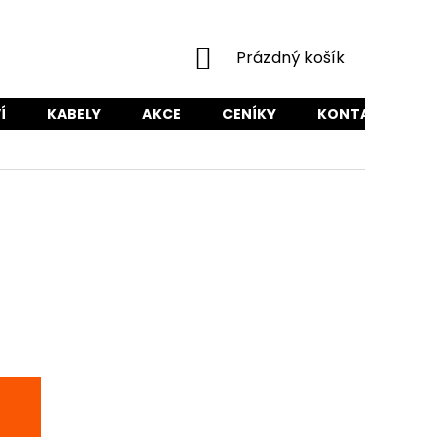
NÁKUPNÍ
Prázdný košík
KOŠÍK
Í
KABELY
AKCE
CENÍKY
KONTAKTY