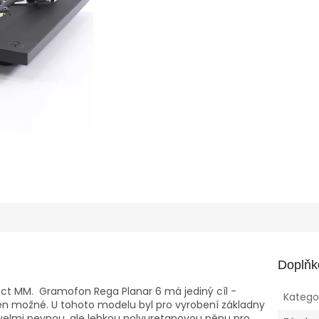
Doplňk
ct MM. Gramofon Rega Planar 6 má jediný cíl -
Katego
 jen možné. U tohoto modelu byl pro vyrobení základny
 velmi pevnou, ale lehkou polyuretanovou pěnu pro