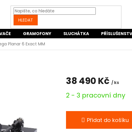
HLEDAT
VAČE
GRAMOFONY
SLUCHÁTKA
PŘÍSLUŠENSTV
ega Planar 6 Exact MM
38 490 Kč
/ ks
Měrná
2 - 3 pracovní dny
cena:
Přidat do košíku