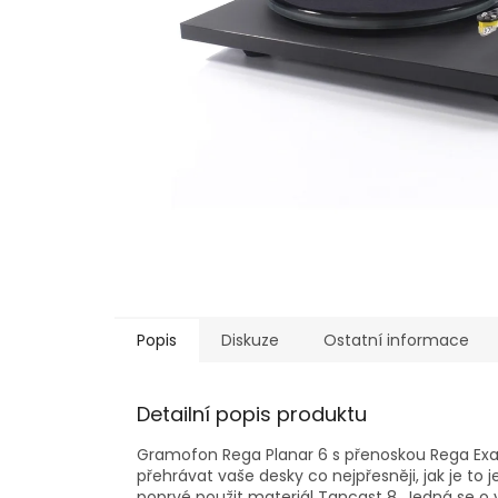
Popis
Diskuze
Ostatní informace
Detailní popis produktu
Gramofon Rega Planar 6 s přenoskou Rega Exa
přehrávat vaše desky co nejpřesněji, jak je to
poprvé použit materiál Tancast 8. Jedná se o