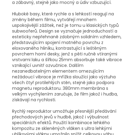
a zábavný, stejně jako mocný a údiv vzbuzující.
Hluboké basy, které rychle a s lehkostí reagují na
změny během filmu, vytvářejí mnohem
uspokojivější zážitek, než je tomu u klasických typů
subwooferů. Design se vyznačuje jednoduchostí a
esteticky nepřehnaně zdobným solidním vzhledem,
představujícím spojení matného povrchu z
eloxovaného hliníku, kontrastující s leštěným
povrchem horní desky, jenž s pěti ručně vtíranými
vrstvami laku a šířkou 25mm absorbuje také vibrace
vznikající uvnitř ozvučnice. Dalším
nezanedbatelným elementem omezujícím
nežádoucí vibrace je mřížka sloužíci jako výztuha
všech čtyř protilehlých stěn, stejně jako podpora
magnetu reproduktoru. 380mm membrána s
velkým vychýlením zaručuje, že film jakož i hudba,
získávají na rychlosti.
Rychlý reproduktor umožňuje přesnější předávání
přechodových jevů v hudbě, jakož i výbušnost
speciálních efektů. Použití kombinace lehkého
kompozitu ze skleněných vláken s ultra lehkými
uhlíkovými vlákny umožnilo snížit celkovou váhu