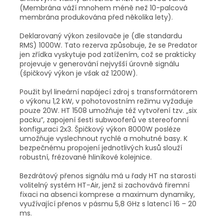
(Membrána váží mnohem méně než 10-palcová
membrána produkována před několika lety).
Deklarovaný výkon zesilovače je (dle standardu
RMS) 1000W. Tato rezerva způsobuje, že se Predator
jen zřídka vyskytuje pod zatížením, což se prakticky
projevuje v generování nejvyšší úrovně signálu
(špičkový výkon je však až 1200W).
Použit byl lineární napájecí zdroj s transformátorem
o výkonu 1,2 kW, v pohotovostním režimu vyžaduje
pouze 20W. HT 1508 umožňuje též vytvoření tzv. „six
packu”, zapojení šesti subwooferů ve stereofonní
konfiguraci 2x3. Špičkový výkon 8000W posléze
umožňuje vyslechnout rychlé a mohutné basy. K
bezpečnému propojení jednotlivých kusů slouží
robustní, frézované hliníkové kolejnice.
Bezdrátový přenos signálu má u řady HT na starosti
volitelný systém HT-Air, jenž si zachovává firemní
fixaci na absenci komprese a maximum dynamiky,
využívající přenos v pásmu 5,8 GHz s latencí 16 – 20
ms.