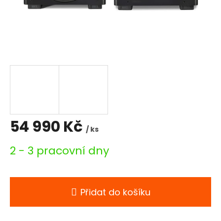
54 990 Kč
/ ks
Měrná
2 - 3 pracovní dny
cena:
Přidat do košíku