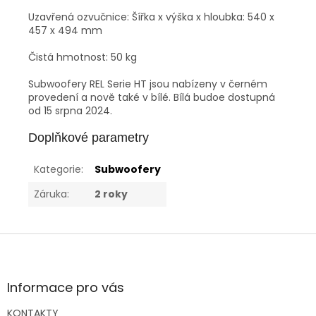
Uzavřená ozvučnice: Šířka x výška x hloubka: 540 x
457 x 494 mm
Čistá hmotnost: 50 kg
Subwoofery REL Serie HT jsou nabízeny v černém
provedení a nově také v bílé. Bílá budoe dostupná
od 15 srpna 2024.
Doplňkové parametry
Kategorie
:
Subwoofery
Záruka
:
2 roky
Z
á
p
a
Informace pro vás
t
KONTAKTY