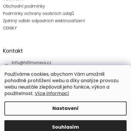
í
Obchodní podmínky
Podmínky ochrany osobních údajů
Zpětný odběr odpadních elektrozařízení
CENÍKY
Kontakt
info
@
hifimorava.cz
+420 722 705 125
Používáme cookies, abychom Vám umožnili
+420 774 037 152
pohodlné prohlížení webu a díky analýze provozu
webu neustále zlepšovali jeho funkce, výkon a
HI-FI Morava
použitelnost.
Více informací
Nastavení
Vytvořil Shoptet
Souhlasím
Copyright 2026
HI-FI Morava
. Všechna práva vyhrazena.