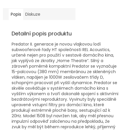
Popis
Diskuze
Detailní popis produktu
Predator II. generace je novou vlajkovou lodí
subwooferové řady HT společnosti REL Acoustics,
určené nejen pro použití v sestavě domácího kina,
jak vyplývá ze zkratky „Home Theatre”. Silný a
zároveň poměrně kompaktní Predator se vyznačuje
15-palcovou (380 mm) membránou ze skleněných
vláken, napájen je 1000W zesilovačem třídy D,
schopným pracovat při vyšší dynamice. Predator se
skvěle osvědčuje v systémech domácího kina s
vyšším výkonem a tvoří dokonalé spojení s aktivními
bezdrátovými reproduktory. Vyvinuty byly speciálně
upravené vstupní filtry pro domácí kino, které
produkují extrémně ploché basy, sestupující až k
20Hz. Model 1508 byl navržen tak, aby měl přesnou
impulzní odpověď založenou na předpokladu, že
zvuk by měl být během reprodukce lehký, příjemný