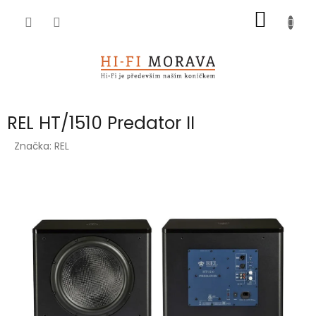
Přejít
NÁKUP
na
obsah
KOŠÍK
REL HT/1510 Predator II
Značka:
REL