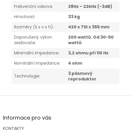
Frekvenční odezva
:
28Hz – 22kHz (-3dB)
Hmotnost
:
33 kg
Rozměry (š x v x h)
:
420 x 710 x 355 mm
Doporučený výkon
200 wattů. Od 30-50
zesilovače
:
wattů
Minimální impedance
:
3,2 ohmu při 110 Hz
Nominální impedance
:
4 ohm
3 pásmový
Technologie
:
reproduktor
Z
á
p
a
Informace pro vás
t
KONTAKTY
í