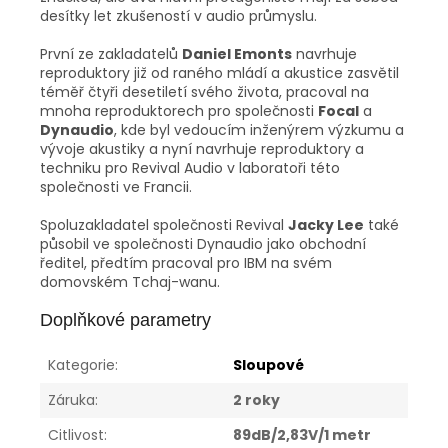
desítky let zkušeností v audio průmyslu.
První ze zakladatelů
Daniel Emonts
navrhuje
reproduktory již od raného mládí a akustice zasvětil
téměř čtyři desetiletí svého života, pracoval na
mnoha reproduktorech pro společnosti
Focal
a
Dynaudio
, kde byl vedoucím inženýrem výzkumu a
vývoje akustiky a nyní navrhuje reproduktory a
techniku pro Revival Audio v laboratoři této
společnosti ve Francii.
Spoluzakladatel společnosti Revival
Jacky Lee
také
působil ve společnosti Dynaudio jako obchodní
ředitel, předtím pracoval pro IBM na svém
domovském Tchaj-wanu.
Doplňkové parametry
Kategorie
:
Sloupové
Záruka
:
2 roky
Citlivost
:
89dB/2,83V/1 metr