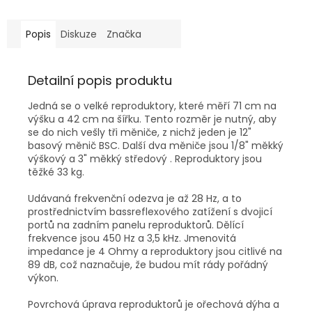
Popis
Diskuze
Značka
Detailní popis produktu
Jedná se o velké reproduktory, které měří 71 cm na
výšku a 42 cm na šířku. Tento rozměr je nutný, aby
se do nich vešly tři měniče, z nichž jeden je 12"
basový měnič BSC. Další dva měniče jsou 1/8" měkký
výškový a 3" měkký středový . Reproduktory jsou
těžké 33 kg.
Udávaná frekvenční odezva je až 28 Hz, a to
prostřednictvím bassreflexového zatížení s dvojicí
portů na zadním panelu reproduktorů. Dělící
frekvence jsou 450 Hz a 3,5 kHz. Jmenovitá
impedance je 4 Ohmy a reproduktory jsou citlivé na
89 dB, což naznačuje, že budou mít rády pořádný
výkon.
Povrchová úprava reproduktorů je ořechová dýha a