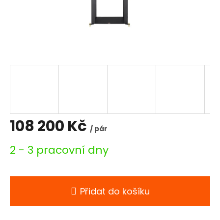
108 200 Kč
/ pár
Měrná
2 - 3 pracovní dny
cena:
Přidat do košíku