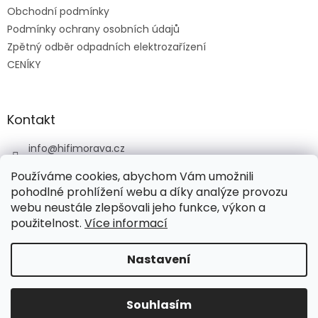
Obchodní podmínky
Podmínky ochrany osobních údajů
Zpětný odběr odpadních elektrozařízení
CENÍKY
Kontakt
info
@
hifimorava.cz
+420 722 705 125
Používáme cookies, abychom Vám umožnili
+420 774 037 152
pohodlné prohlížení webu a díky analýze provozu
webu neustále zlepšovali jeho funkce, výkon a
HI-FI Morava
použitelnost.
Více informací
Nastavení
Vytvořil Shoptet
Souhlasím
Copyright 2026
HI-FI Morava
. Všechna práva vyhrazena.