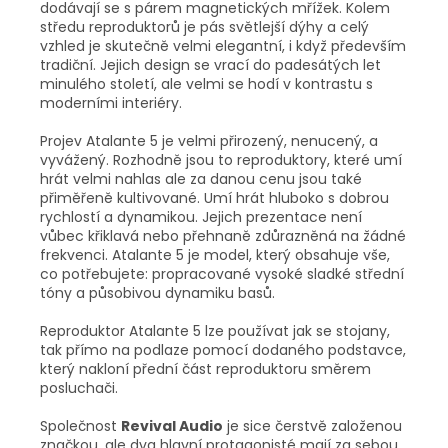
dodávají se s párem magnetických mřížek. Kolem
středu reproduktorů je pás světlejší dýhy a celý
vzhled je skutečně velmi elegantní, i když především
tradiční. Jejich design se vrací do padesátých let
minulého století, ale velmi se hodí v kontrastu s
moderními interiéry.
Projev Atalante 5 je velmi přirozený, nenucený, a
vyvážený. Rozhodně jsou to reproduktory, které umí
hrát velmi nahlas ale za danou cenu jsou také
přiměřeně kultivované. Umí hrát hluboko s dobrou
rychlostí a dynamikou. Jejich prezentace není
vůbec křiklavá nebo přehnaně zdůrazněná na žádné
frekvenci. Atalante 5 je model, který obsahuje vše,
co potřebujete: propracované vysoké sladké střední
tóny a působivou dynamiku basů.
Reproduktor Atalante 5 lze používat jak se stojany,
tak přímo na podlaze pomocí dodaného podstavce,
který nakloní přední část reproduktoru směrem
posluchači.
Společnost
Revival Audio
je sice čerstvě založenou
značkou, ale dva hlavní protagonisté mají za sebou