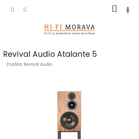
Přejít
NÁKUP
na
obsah
KOŠÍK
Revival Audio Atalante 5
Značka:
Revival Audio