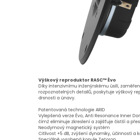
Výškový reproduktor RASC™ Évo
Díky intenzivnímu inženýrskému úsilí, zaměře
rozpoznatelných detailů, poskytuje výškový re
drsnosti a únavy.
Patentovaná technologie ARID
Vylepšená verze Évo, Anti Resonance Inner Dom
čímž eliminuje zkreslení a zajišťuje čistší a přes
Neodymový magnetický systém
Citlivost +5 dB, zvýšení dynamiky, účinnosti a k
Speciálně vyrobená kopule Tetoron