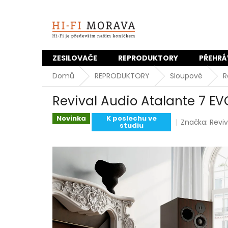
Přejít
na
obsah
ZESILOVAČE
REPRODUKTORY
PŘEHRÁ
Domů
REPRODUKTORY
Sloupové
R
Revival Audio Atalante 7 EV
Novinka
K poslechu ve
Značka:
Reviv
studiu