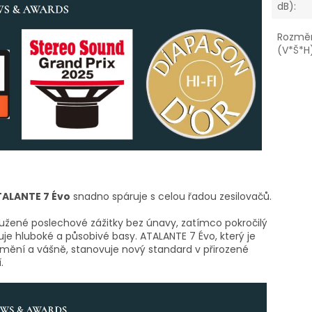
dB)
:
Rozmě
(V*Š*H
ALANTE 7 Évo
snadno spáruje s celou řadou zesilovačů.
oužené poslechové zážitky bez únavy, zatímco pokročilý
je hluboké a působivé basy. ATALANTE 7 Évo, který je
ění a vášně, stanovuje nový standard v přirozené
.