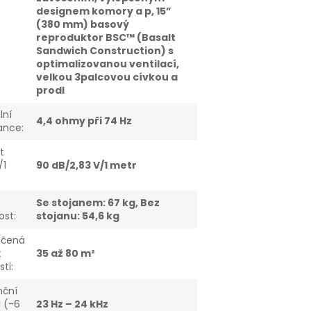
designem komory a p, 15”
(380 mm) basový
reproduktor BSC™ (Basalt
Sandwich Construction) s
optimalizovanou ventilací,
velkou 3palcovou cívkou a
prodl
lní
4,4 ohmy při 74 Hz
ance
:
st
/1
90 dB/2,83 V/1 metr
Se stojanem: 67 kg, Bez
ost
:
stojanu: 54,6 kg
učená
t
35 až 80 m²
sti
:
nční
 (-6
23 Hz – 24 kHz