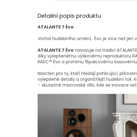
Detailní popis produktu
ATALANTE 7 Évo
Vrchol hudebního umění, Évo je více než jen v
ATALANTE 7 Évo
navazuje na tradici ATALANTE
díky vylepšenému výškovému reproduktoru R
RASC™ Évo a prvnímu 15palcovému basovému r
Navržen pro ty, kteří hledají pohlcující, přiro
vylepšené detaily a organičtější hudební tok.
– skutečné mistrovské dílo, kde se inovace 