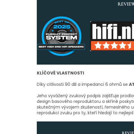
KLÍČOVÉ VLASTNOSTI
Díky citlivosti 90 dB a impedanci 6 ohmů se
AT
Jeho vyvážený zvukový podpis zajišťuje prodl
design basového reproduktoru a skříně poskytu
skutečným vývojem zkušeností, řemeslného um
reprodukci zvuku pro ty, kteří hledají to nejlepší