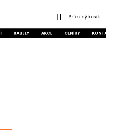
NÁKUPNÍ
Prázdný košík
KOŠÍK
Í
KABELY
AKCE
CENÍKY
KONTAKTY