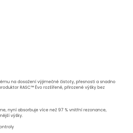
nému na dosažení výjimečné čistoty, přesnosti a snadno
produktor RASC™ Évo rozšířené, přirozené výšky bez
e, nyní absorbuje více než 97 % vnitřní rezonance,
nější výšky.
ontroly