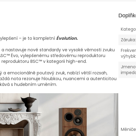
Doplňk
Katego
ylepšení – je to kompletní
Évolution.
Záruka
 a nastavuje nové standardy ve vysoké věrnosti zvuku
Frekve
ASC™ Évo, vylepšenému středovému reproduktoru
výhybk
eproduktoru BSC™ v kategorii high-end.
Jmeno
imped
zený a emocionálně poutavý zvuk, nabízí větší rozsah,
 Každá nota rezonuje hloubkou, nuancemi a autenticitou
setkává s hudebním uměním.
Měnič