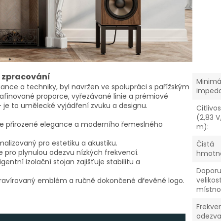
 zpracování
Minimá
nce a techniky, byl navržen ve spolupráci s pařížským
imped
finované proporce, vyřezávané linie a prémiové
 je to umělecké vyjádření zvuku a designu.
Citlivo
(2,83 V
e přirozené elegance a moderního řemeslného
m)
:
alizovaný pro estetiku a akustiku.
Čistá
e pro plynulou odezvu nízkých frekvencí.
hmotn
igentní izolační stojan zajišťuje stabilitu a
Dopor
velikos
ravírovaný emblém a ručně dokončené dřevěné logo.
místno
Frekve
odezva