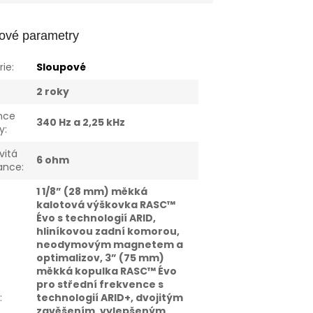
ové parametry
rie
:
Sloupové
:
2 roky
nce
340 Hz a 2,25 kHz
y
:
vitá
6 ohm
ance
:
1 1/8” (28 mm) měkká
kalotová výškovka RASC™
Évo s technologií ARID,
hliníkovou zadní komorou,
neodymovým magnetem a
optimalizov, 3” (75 mm)
měkká kopulka RASC™ Évo
pro střední frekvence s
e
:
technologií ARID+, dvojitým
zavěšením, vylepšeným