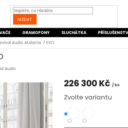
HLEDAT
VAČE
GRAMOFONY
SLUCHÁTKA
PŘÍSLUŠENSTV
evival Audio Atalante 7 EVO
O
al Audio
226 300 Kč
/ ks
Měrná
Zvolte variantu
cena: