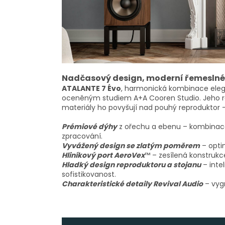
Nadčasový design, moderní řemeslné
ATALANTE 7 Évo
, harmonická kombinace elega
oceněným studiem A+A Cooren Studio. Jeho ra
materiály ho povyšují nad pouhý reproduktor –
Prémiové dýhy
z ořechu a ebenu – kombinac
zpracování.
Vyvážený design se zlatým poměrem
– optim
Hliníkový port AeroVex
™ – zesílená konstrukc
Hladký design reproduktoru a stojanu
– intel
sofistikovanost.
Charakteristické detaily Revival Audio
– vyg