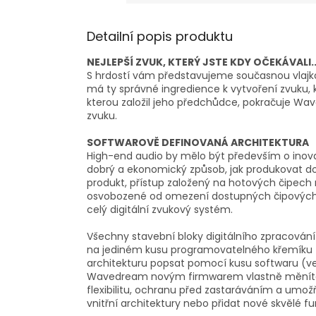
Detailní popis produktu
NEJLEPŠÍ ZVUK, KTERÝ JSTE KDY OČEKÁVALI...
S hrdostí vám představujeme současnou vlajkov
má ty správné ingredience k vytvoření zvuku, 
kterou založil jeho předchůdce, pokračuje Wa
zvuku.
SOFTWAROVĚ DEFINOVANÁ ARCHITEKTURA
High-end audio by mělo být především o inovac
dobrý a ekonomický způsob, jak produkovat do
produkt, přístup založený na hotových čipech ne
osvobozené od omezení dostupných čipových s
celý digitální zvukový systém.
Všechny stavební bloky digitálního zpracov
na jediném kusu programovatelného křemíku - 
architekturu popsat pomocí kusu softwaru (ve s
Wavedream novým firmwarem vlastně měníte 
flexibilitu, ochranu před zastaráváním a umo
vnitřní architektury nebo přidat nové skvělé fun