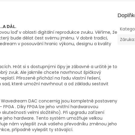
Doplňk
.A DÁL.
Katego
ou loď v oblasti digitální reprodukce zvuku. Věříme, že
který bude dělat čest svému jménu. V dobré tradici,
Záruka
vedream v posouvání hranic výkonu, designu a kvality
ích. Hrát si s dostupnými čipy je zábavné a určitě je to
brý zvuk. Ale jakmile chcete navrhnout špičkový
platí. Přirozeně přichází na řadu vlastní řešení,
ad, které umožní navrhnout a od základu sestavit
ání Wavedream DAC concernig jsou kompletně postaveny
FPGA . Díky FPGA lze jeho vnitřní hardwarovou
kutečnosti velmi složitého). Při upgradu zařízení
jeho hardware. Tento systém umožňuje velkou
žňuje nám vylepšit zvuk vašeho převodníku změnou jeho
kce, případně vylepšit ty stávající.