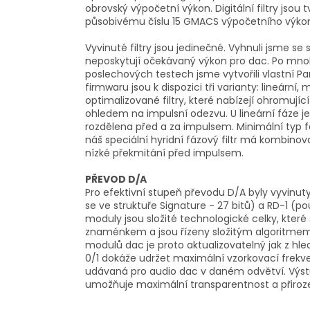
obrovský výpočetní výkon. Digitální filtry jsou
působivému číslu 15 GMACS výpočetního výko
Vyvinuté filtry jsou jedinečné. Vyhnuli jsme se
neposkytují očekávaný výkon pro dac. Po mn
poslechových testech jsme vytvořili vlastní P
firmwaru jsou k dispozici tři varianty: lineární
optimalizované filtry, které nabízejí ohromujíc
ohledem na impulsní odezvu. U lineární fáze 
rozdělena před a za impulsem. Minimální typ f
náš speciální hyridní fázový filtr má kombino
nízké překmitání před impulsem.
PŘEVOD D/A
Pro efektivní stupeň převodu D/A byly vyvinu
se ve struktuře Signature - 27 bitů) a RD-1 (po
moduly jsou složité technologické celky, které s
znaménkem a jsou řízeny složitým algoritmem,
modulů dac je proto aktualizovatelný jak z hle
0/1 dokáže udržet maximální vzorkovací frekv
udávaná pro audio dac v daném odvětví. Výst
umožňuje maximální transparentnost a přiroz