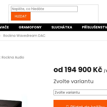
HLEDAT
VAČE
GRAMOFONY
SLUCHÁTKA
PŘÍSLUŠENSTV
Rockna Wavedream DAC
:
Rockna Audio
od
194 900 Kč
/ 
Měrná
Zvolte variantu
cena: