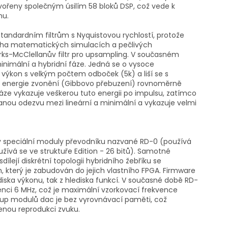
 tvořeny společným úsilím 58 bloků DSP, což vede k
nu.
 standardním filtrům s Nyquistovou rychlostí, protože
oha matematických simulacích a pečlivých
arks-McClellanův filtr pro upsampling. V současném
, minimální a hybridní fáze. Jedná se o vysoce
í výkon s velkým počtem odboček (5k) a liší se s
je energie zvonění (Gibbovo přebuzení) rovnoměrně
áze vykazuje veškerou tuto energii po impulsu, zatímco
vanou odezvu mezi lineární a minimální a vykazuje velmi
ty speciální moduly převodníku nazvané RD-0 (používá
užívá se ve struktuře Edition - 26 bitů). Samotné
dílejí diskrétní topologii hybridního žebříku se
 který je zabudován do jejich vlastního FPGA. Firmware
diska výkonu, tak z hlediska funkcí. V současné době RD-
enci 6 MHz, což je maximální vzorkovací frekvence
up modulů dac je bez vyrovnávací paměti, což
enou reprodukci zvuku.