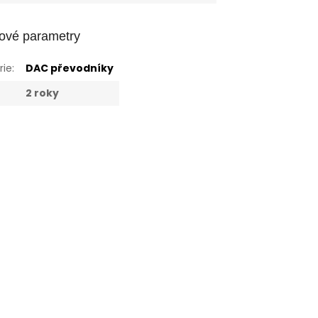
ové parametry
rie
:
DAC převodníky
:
2 roky