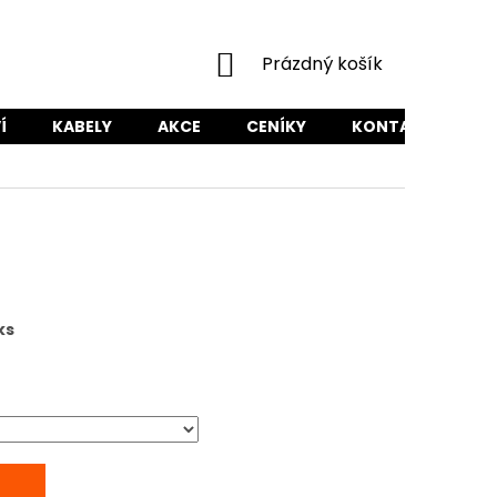
NÁKUPNÍ
Prázdný košík
KOŠÍK
Í
KABELY
AKCE
CENÍKY
KONTAKTY
ks