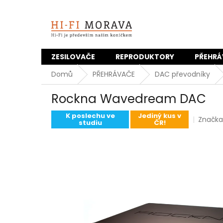
Přejít
na
obsah
ZESILOVAČE
REPRODUKTORY
PŘEHRÁ
Domů
PŘEHRÁVAČE
DAC převodníky
Rockna Wavedream DAC
K poslechu ve
Jediný kus v
Značka
studiu
ČR!