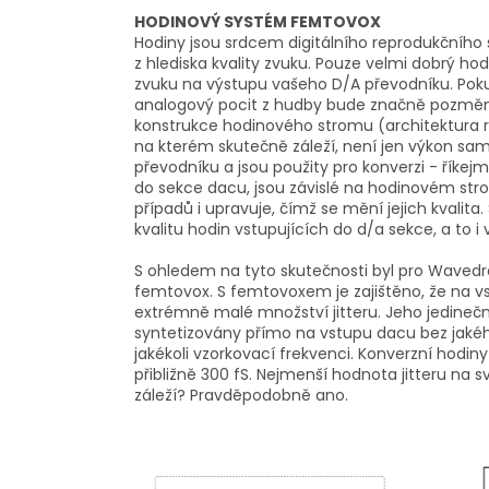
HODINOVÝ SYSTÉM FEMTOVOX
Hodiny jsou srdcem digitálního reprodukčního 
z hlediska kvality zvuku. Pouze velmi dobrý 
zvuku na výstupu vašeho D/A převodníku. Pokud
analogový pocit z hudby bude značně pozměně
konstrukce hodinového stromu (architektura ro
na kterém skutečně záleží, není jen výkon sam
převodníku a jsou použity pro konverzi - říkejm
do sekce dacu, jsou závislé na hodinovém stro
případů i upravuje, čímž se mění jejich kvali
kvalitu hodin vstupujících do d/a sekce, a to i
S ohledem na tyto skutečnosti byl pro Waved
femtovox. S femtovoxem je zajištěno, že na v
extrémně malé množství jitteru. Jeho jedinečn
syntetizovány přímo na vstupu dacu bez jakéhok
jakékoli vzorkovací frekvenci. Konverzní hodiny 
přibližně 300 fS. Nejmenší hodnota jitteru na 
záleží? Pravděpodobně ano.