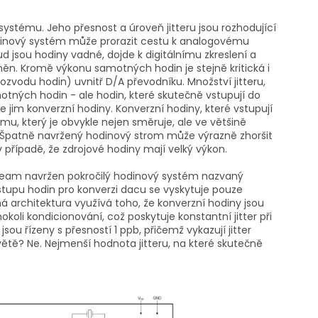
systému. Jeho přesnost a úroveň jitteru jsou rozhodující
hodinový systém může prorazit cestu k analogovému
 jsou hodiny vadné, dojde k digitálnímu zkreslení a
n. Kromě výkonu samotných hodin je stejně kritická i
zvodu hodin) uvnitř D/A převodníku. Množství jitteru,
otných hodin - ale hodin, které skutečně vstupují do
e jim konverzní hodiny. Konverzní hodiny, které vstupují
mu, který je obvykle nejen směruje, ale ve většině
ta. Špatně navržený hodinový strom může výrazně zhoršit
 v případě, že zdrojové hodiny mají velký výkon.
ream navržen pokročilý hodinový systém nazvaný
stupu hodin pro konverzi dacu se vyskytuje pouze
á architektura využívá toho, že konverzní hodiny jsou
oli kondicionování, což poskytuje konstantní jitter při
jsou řízeny s přesností 1 ppb, přičemž vykazují jitter
světě? Ne. Nejmenší hodnota jitteru, na které skutečně