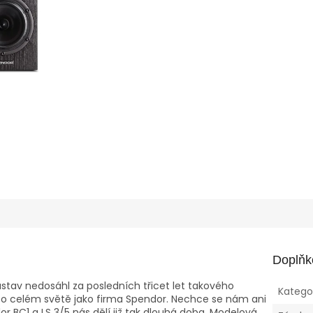
Doplňk
stav nedosáhl za posledních třicet let takového
Katego
 po celém světě jako firma Spendor. Nechce se nám ani
r BC1 a LS 3/5 nás dělí již tak dlouhá doba. Modelová