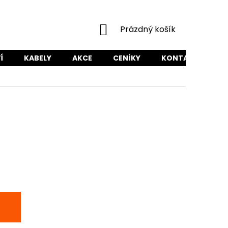
NÁKUPNÍ
Prázdný košík
KOŠÍK
Í
KABELY
AKCE
CENÍKY
KONTAKTY