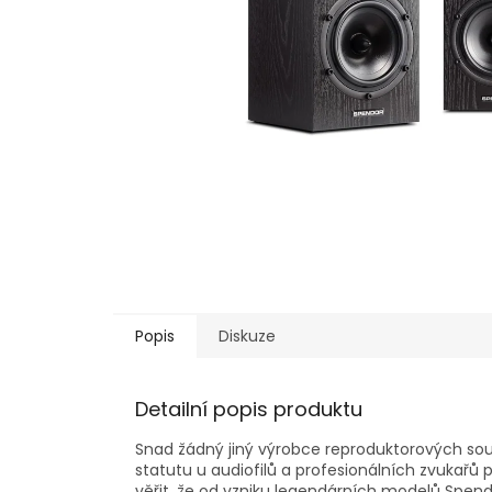
Popis
Diskuze
Detailní popis produktu
Snad žádný jiný výrobce reproduktorových sou
statutu u audiofilů a profesionálních zvukařů
věřit, že od vzniku legendárních modelů Spendo