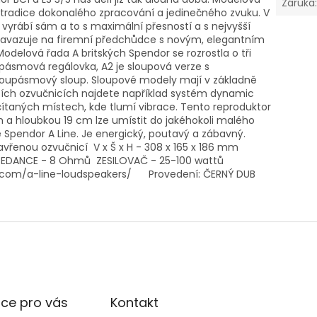
Záruka
h tradice dokonalého zpracování a jedinečného zvuku. V
r vyrábí sám a to s maximální přesností a s nejvyšší
 navazuje na firemní předchůdce s novým, elegantním
elová řada A britských Spendor se rozrostla o tři
pásmová regálovka, A2 je sloupová verze s
oupásmový sloup. Sloupové modely mají v základně
jících ozvučnicích najdete například systém dynamic
ítaných místech, kde tlumí vibrace. Tento reproduktor
 a hloubkou 19 cm lze umístit do jakéhokoli malého
 Spendor A Line. Je energický, poutavý a zábavný.
vřenou ozvučnicí V x Š x H - 308 x 165 x 186 mm
EDANCE - 8 Ohmů ZESILOVAČ - 25-100 wattů
o.com/a-line-loudspeakers/ Provedení: ČERNÝ DUB
ce pro vás
Kontakt