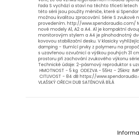
řada S vychází a staví na těchto třiceti letec
této sérii jsou použity měniče, které si Spendo
možnou kvalitou zpracování. Série S zvukově
provedením. http://www.spendoraudio.com/ Mod
nové modely A1, A2 a A4. A1 je kompaktní dvou
monitorovým stylem a A4 je plnohodnotný dv
kovovou stabilizační desku. V klasicky vyhlíže
damping - tlumící prvky z polymeru na propoč
s uzavřenou ozvučnicí a výškou pouhých 31 cm
prostoru při zachování zvukového výkonu série
Technické údaje: 2-pásmový reproduktor s uza
HMOTNOST - 5 kg ODEZVA - 55Hz – 25kHz IMP
CITLIVOST - 84 dB https://www.spendoraudi
VLAŠSKÝ OŘECH DUB SATÉNOVÁ BÍLÁ
Z
á
p
a
t
Informa
í