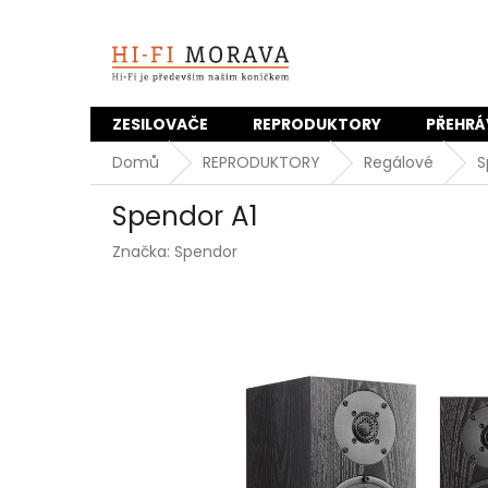
Přejít
na
obsah
ZESILOVAČE
REPRODUKTORY
PŘEHRÁ
Domů
REPRODUKTORY
Regálové
S
Spendor A1
Značka:
Spendor