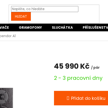
HLEDAT
VAČE
GRAMOFONY
SLUCHÁTKA
PŘÍSLUŠENSTV
pendor A1
45 990 Kč
/ pár
Měrná
2 - 3 pracovní dny
cena:
Přidat do košíku