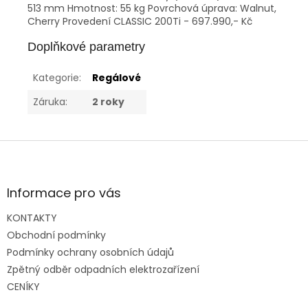
513 mm Hmotnost: 55 kg Povrchová úprava: Walnut,
Cherry Provedení CLASSIC 200Ti - 697.990,- Kč
Doplňkové parametry
Kategorie
:
Regálové
Záruka
:
2 roky
Z
á
p
a
Informace pro vás
t
KONTAKTY
í
Obchodní podmínky
Podmínky ochrany osobních údajů
Zpětný odběr odpadních elektrozařízení
CENÍKY