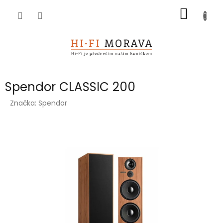
Přejít
NÁKUP
na
obsah
KOŠÍK
Spendor CLASSIC 200
Značka:
Spendor