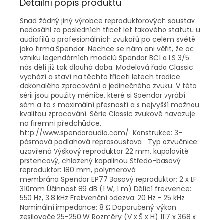
Detailní popis produktu
Snad žádný jiný výrobce reproduktorových soustav
nedosáhl za posledních třicet let takového statutu u
audiofilů a profesionálních zvukařů po celém světě
jako firma Spendor. Nechce se nám ani věřit, že od
vzniku legendárních modelů Spendor BC1 a LS 3/5
nás dělí již tak dlouhá doba. Modelová řada Classic
vychází a staví na těchto třiceti letech tradice
dokonalého zpracování a jedinečného zvuku. V této
sérii jsou použity měniče, které si Spendor vyrábí
sám a to s maximální přesností a s nejvyšší možnou
kvalitou zpracování. Série Classic zvukově navazuje
na firemní předchůdce.
http://www.spendoraudio.com/ Konstrukce: 3-
pásmová podlahová reprosoustava Typ ozvučnice:
uzavřená Výškový reproduktor 22 mm, kupolovitě
prstencový, chlazený kapalinou Středo-basový
reproduktor: 180 mm, polymerová
membrána Spendor EP77 Basový reproduktor: 2 x LF
310mm Účinnost 89 dB (1 W, 1 m) Dělící frekvence:
550 Hz, 3.8 kHz Frekvenční odezva: 20 Hz - 25 kHz
Nominální impedance: 8 Ω Doporučený výkon
zesilovače 25-250 W Rozměry (V x Š x H) 1117 x 368 x